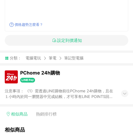
價格趨勢怎麼看？
設定到價通知
分類：
電腦電玩
筆電
筆記型電腦
PChome 24h購物
注意事項： 《1》需透過LINE購物前往PChome 24h購物，且在
１小時內於同一瀏覽器中完成結帳，才可享有LINE POINTS回饋
資格。 《2》LINE購物點數回饋僅限「PChome 24h購物」商品
(特殊類型商品、企業採購除外)，日本代購、旅遊、票券等商品不
在點數回饋範圍內。 《3》如取消訂單、退貨、購物中登出
相似商品
熱銷排行榜
PChome 24h購物帳號，將無法獲得點數回饋。 《4》如購買以
下類別商品，將無法獲得點數回饋： - 0-1歲奶粉、手機門號商
相似商品
品、票券、訂閱方案、PChome儲值商品、企業專區/企業採購、