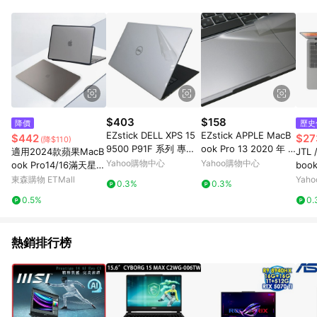
部分指定商品 - 下載軟體、奶粉/副食品、電腦軟體、InComm儲
值點數、點數/禮物卡 [2025/2/16起適用] - 票券全品項
[2026/6/2起適用] 《5》回饋點數的計算將會排除【訂單活動折
扣 (含折價券折扣)】、【P幣扣抵】、【現金積點扣抵】及【訂單
運費】等金額。 《6》符合LINE POINTS回饋資格之訂單將於商
家訂單頁面標示「LINE回饋」，若無此標示則 不符合回饋LINE
POINTS點數資格亦不得使用點數紅包 。 《7》LINE購物設有
「單一商品最高回饋點數」機制 (特殊活動時開放「回饋無上
限」)，以同一訂單中同一商品不論件數計算，並依訂單成立時間
$403
$158
降價
歷史
當下LINE購物所設定的回饋機制為準。 《8》LINE購物為購物資
EZstick DELL XPS 15
EZstick APPLE MacB
$442
$27
(降$110)
訊整合性平台，商品資料更新會有時間差，如顯示之商品規格、
9500 P91F 系列 專用
ook Pro 13 2020 年 A
適用2024款蘋果MacB
JTL 
顏色、價位、贈品與PChome 24h購物銷售網頁不符，以銷售網
二代透氣機身保護膜
2251 專用 觸控版 保護
Yahoo購物中心
Yahoo購物中心
ook Pro14/16滿天星保
book
頁標示為準！
貼
護殼A3113 M3電腦套
吋 1
東森購物 ETMall
Yah
0.3%
0.3%
A3114透明Air13殼防磕
盤保
0.5%
0.
殼A2780全包15磨砂殼
A2779
熱銷排行榜