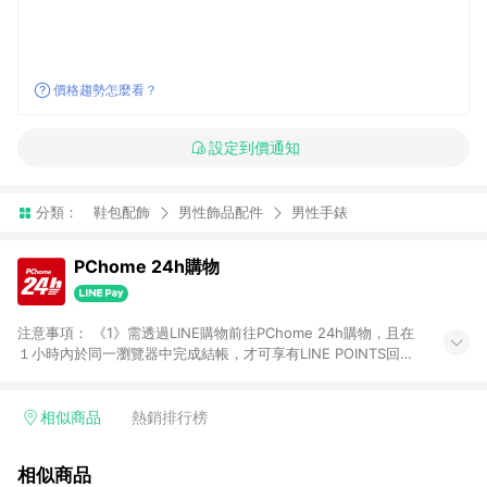
價格趨勢怎麼看？
設定到價通知
分類：
鞋包配飾
男性飾品配件
男性手錶
PChome 24h購物
注意事項： 《1》需透過LINE購物前往PChome 24h購物，且在
１小時內於同一瀏覽器中完成結帳，才可享有LINE POINTS回饋
資格。 《2》LINE購物點數回饋僅限「PChome 24h購物」商品
(特殊類型商品、企業採購除外)，日本代購、旅遊、票券等商品不
在點數回饋範圍內。 《3》如取消訂單、退貨、購物中登出
相似商品
熱銷排行榜
PChome 24h購物帳號，將無法獲得點數回饋。 《4》如購買以
下類別商品，將無法獲得點數回饋： - 0-1歲奶粉、手機門號商
相似商品
品、票券、訂閱方案、PChome儲值商品、企業專區/企業採購、