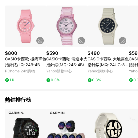
部分指定商品 - 下載軟體、奶粉/副食品、電腦軟體、InComm儲
值點數、點數/禮物卡 [2025/2/16起適用] - 票券全品項
[2026/6/2起適用] 《5》回饋點數的計算將會排除【訂單活動折
扣 (含折價券折扣)】、【P幣扣抵】、【現金積點扣抵】及【訂單
運費】等金額。 《6》符合LINE POINTS回饋資格之訂單將於商
家訂單頁面標示「LINE回饋」，若無此標示則 不符合回饋LINE
POINTS點數資格亦不得使用點數紅包 。 《7》LINE購物設有
「單一商品最高回饋點數」機制 (特殊活動時開放「回饋無上
限」)，以同一訂單中同一商品不論件數計算，並依訂單成立時間
$800
$590
$490
$59
當下LINE購物所設定的回饋機制為準。 《8》LINE購物為購物資
CASIO卡西歐 極簡單色
CASIO卡西歐 清透水光
CASIO卡西歐 大地霧色
CA
訊整合性平台，商品資料更新會有時間差，如顯示之商品規格、
指針錶/LQ-24B-4B
指針錶(MQ-24S-4B)
指針錶(MQ-24UC-8B)
指針錶
顏色、價位、贈品與PChome 24h購物銷售網頁不符，以銷售網
/ 考試錶
考試
PChome 24h購物
Yahoo購物中心
Yahoo購物中心
Yah
頁標示為準！
1%
0.3%
0.3%
0.
熱銷排行榜