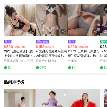
部分指定商品 - 下載軟體、奶粉/副食品、電腦軟體、InComm儲
值點數、點數/禮物卡 [2025/2/16起適用] - 票券全品項
[2026/6/2起適用] 《5》回饋點數的計算將會排除【訂單活動折
扣 (含折價券折扣)】、【P幣扣抵】、【現金積點扣抵】及【訂單
運費】等金額。 《6》符合LINE POINTS回饋資格之訂單將於商
家訂單頁面標示「LINE回饋」，若無此標示則 不符合回饋LINE
POINTS點數資格亦不得使用點數紅包 。 《7》LINE購物設有
「單一商品最高回饋點數」機制 (特殊活動時開放「回饋無上
限」)，以同一訂單中同一商品不論件數計算，並依訂單成立時間
降價
歷史低價
降價
限時
當下LINE購物所設定的回饋機制為準。 《8》LINE購物為購物資
$590
$152
$290
$28
(降$200)
(降$22)
(降$209)
訊整合性平台，商品資料更新會有時間差，如顯示之商品規格、
內衣【波心蕩漾】(僅
可愛甜美蕾絲偽娘變裝
XS-2L 三角褲【深邃幻
°• 
顏色、價位、贈品與PChome 24h購物銷售網頁不符，以銷售網
上身)(內褲須加購)-4色
內褲蘿莉日系蝴蝶結cd
想】緹花蕾絲彈力棉感
🫰
頁標示為準！
超集中爆乳性感誘惑法
女裝大佬軟妹三角褲男
三角褲 (灰色) MyDoll
有女
玩美維納斯 內衣快時尚
東森購物 ETMall
MyDoll
蝦皮
式蕾絲包覆舒適小胸救
睡衣
5%
0.5%
3%
2
星美背無鋼圈內衣 玩美
絲絨
維納斯 iVENUS/A.B.C.
D.E罩
熱銷排行榜