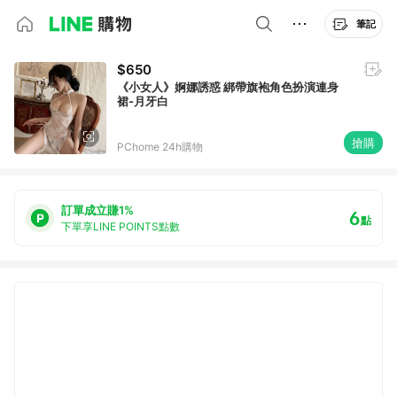
筆記
$650
《小女人》婀娜誘惑 綁帶旗袍角色扮演連身
裙-月牙白
搶購
PChome 24h購物
訂單成立賺1%
6
點
下單享LINE POINTS點數