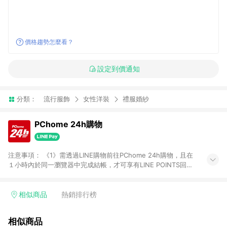
價格趨勢怎麼看？
設定到價通知
分類：
流行服飾
女性洋裝
禮服婚紗
PChome 24h購物
注意事項： 《1》需透過LINE購物前往PChome 24h購物，且在
１小時內於同一瀏覽器中完成結帳，才可享有LINE POINTS回饋
資格。 《2》LINE購物點數回饋僅限「PChome 24h購物」商品
(特殊類型商品、企業採購除外)，日本代購、旅遊、票券等商品不
在點數回饋範圍內。 《3》如取消訂單、退貨、購物中登出
相似商品
熱銷排行榜
PChome 24h購物帳號，將無法獲得點數回饋。 《4》如購買以
下類別商品，將無法獲得點數回饋： - 0-1歲奶粉、手機門號商
相似商品
品、票券、訂閱方案、PChome儲值商品、企業專區/企業採購、