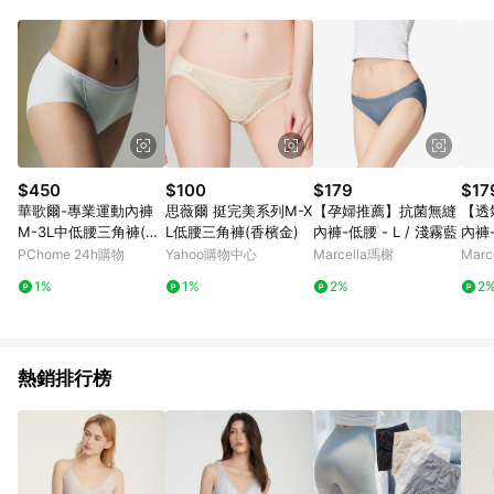
部分指定商品 - 下載軟體、奶粉/副食品、電腦軟體、InComm儲
值點數、點數/禮物卡 [2025/2/16起適用] - 票券全品項
[2026/6/2起適用] 《5》回饋點數的計算將會排除【訂單活動折
扣 (含折價券折扣)】、【P幣扣抵】、【現金積點扣抵】及【訂單
運費】等金額。 《6》符合LINE POINTS回饋資格之訂單將於商
家訂單頁面標示「LINE回饋」，若無此標示則 不符合回饋LINE
POINTS點數資格亦不得使用點數紅包 。 《7》LINE購物設有
「單一商品最高回饋點數」機制 (特殊活動時開放「回饋無上
限」)，以同一訂單中同一商品不論件數計算，並依訂單成立時間
$450
$100
$179
$17
當下LINE購物所設定的回饋機制為準。 《8》LINE購物為購物資
華歌爾-專業運動內褲
思薇爾 挺完美系列M-X
【孕婦推薦】抗菌無縫
【透
訊整合性平台，商品資料更新會有時間差，如顯示之商品規格、
M-3L中低腰三角褲(天
L低腰三角褲(香檳金)
內褲-低腰 - L / 淺霧藍
內褲-
顏色、價位、贈品與PChome 24h購物銷售網頁不符，以銷售網
際藍) 搭配內褲-NS23
色
PChome 24h購物
Yahoo購物中心
Marcella瑪榭
Marc
頁標示為準！
82D7
1%
1%
2%
2
熱銷排行榜