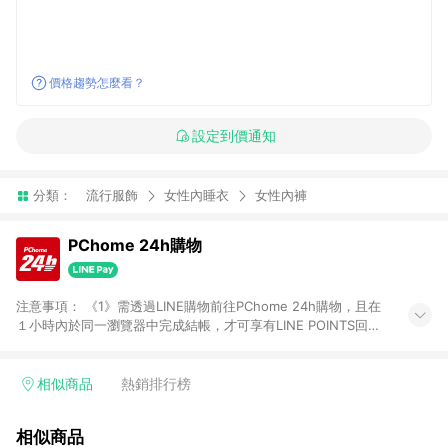
價格趨勢怎麼看？
設定到價通知
分類：
流行服飾
女性內睡衣
女性內褲
PChome 24h購物
注意事項： 《1》需透過LINE購物前往PChome 24h購物，且在
１小時內於同一瀏覽器中完成結帳，才可享有LINE POINTS回饋
資格。 《2》LINE購物點數回饋僅限「PChome 24h購物」商品
(特殊類型商品、企業採購除外)，日本代購、旅遊、票券等商品不
在點數回饋範圍內。 《3》如取消訂單、退貨、購物中登出
相似商品
熱銷排行榜
PChome 24h購物帳號，將無法獲得點數回饋。 《4》如購買以
下類別商品，將無法獲得點數回饋： - 0-1歲奶粉、手機門號商
相似商品
品、票券、訂閱方案、PChome儲值商品、企業專區/企業採購、