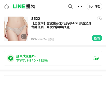
筆記
$522
【思薇爾】撩波生命之花系列M-XL涼感消臭
蕾絲低腰三角女內褲(幽靜膚)
搶購
PChome 24h購物
訂單成立賺1%
5
點
下單享LINE POINTS點數