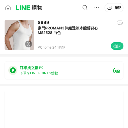
筆記
$699
豪門PROMAN3件組透涼木醣醇背心
MS1528 白色
搶購
PChome 24h購物
訂單成立賺1%
6
點
下單享LINE POINTS點數