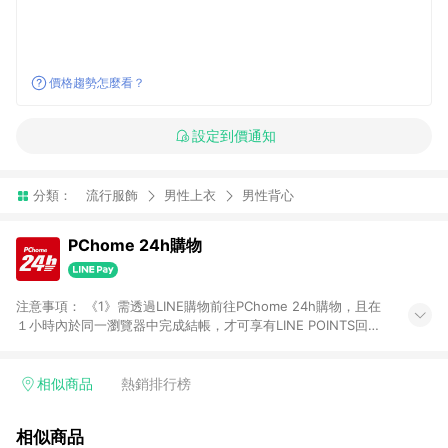
價格趨勢怎麼看？
設定到價通知
分類：
流行服飾
男性上衣
男性背心
PChome 24h購物
注意事項： 《1》需透過LINE購物前往PChome 24h購物，且在
１小時內於同一瀏覽器中完成結帳，才可享有LINE POINTS回饋
資格。 《2》LINE購物點數回饋僅限「PChome 24h購物」商品
(特殊類型商品、企業採購除外)，日本代購、旅遊、票券等商品不
在點數回饋範圍內。 《3》如取消訂單、退貨、購物中登出
相似商品
熱銷排行榜
PChome 24h購物帳號，將無法獲得點數回饋。 《4》如購買以
下類別商品，將無法獲得點數回饋： - 0-1歲奶粉、手機門號商
相似商品
品、票券、訂閱方案、PChome儲值商品、企業專區/企業採購、