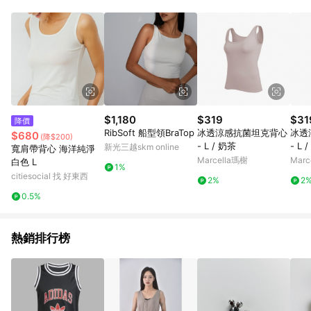
部分指定商品 - 下載軟體、奶粉/副食品、電腦軟體、InComm儲
值點數、點數/禮物卡 [2025/2/16起適用] - 票券全品項
[2026/6/2起適用] 《5》回饋點數的計算將會排除【訂單活動折
扣 (含折價券折扣)】、【P幣扣抵】、【現金積點扣抵】及【訂單
運費】等金額。 《6》符合LINE POINTS回饋資格之訂單將於商
家訂單頁面標示「LINE回饋」，若無此標示則 不符合回饋LINE
POINTS點數資格亦不得使用點數紅包 。 《7》LINE購物設有
「單一商品最高回饋點數」機制 (特殊活動時開放「回饋無上
限」)，以同一訂單中同一商品不論件數計算，並依訂單成立時間
$1,180
$319
$31
降價
當下LINE購物所設定的回饋機制為準。 《8》LINE購物為購物資
RibSoft 船型領BraTop
冰透涼感抗菌坦克背心
冰透
$680
(降$200)
訊整合性平台，商品資料更新會有時間差，如顯示之商品規格、
- L / 奶茶
- L 
新光三越skm online
寬肩帶背心 海洋純淨
顏色、價位、贈品與PChome 24h購物銷售網頁不符，以銷售網
Marcella瑪榭
Marc
白色 L
頁標示為準！
1%
citiesocial 找 好東西
2%
2
0.5%
熱銷排行榜