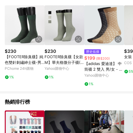
部分指定商品 - 下載軟體、奶粉/副食品、電腦軟體、InComm儲
值點數、點數/禮物卡 [2025/2/16起適用] - 票券全品項
[2026/6/2起適用] 《5》回饋點數的計算將會排除【訂單活動折
扣 (含折價券折扣)】、【P幣扣抵】、【現金積點扣抵】及【訂單
運費】等金額。 《6》符合LINE POINTS回饋資格之訂單將於商
家訂單頁面標示「LINE回饋」，若無此標示則 不符合回饋LINE
POINTS點數資格亦不得使用點數紅包 。 《7》LINE購物設有
「單一商品最高回饋點數」機制 (特殊活動時開放「回饋無上
限」)，以同一訂單中同一商品不論件數計算，並依訂單成立時間
$230
$230
$39
歷史低價
當下LINE購物所設定的回饋機制為準。 《8》LINE購物為購物資
【FOOTER除臭襪】純
FOOTER除臭襪【女款
女裝
$199
(降$200)
訊整合性平台，商品資料更新會有時間差，如顯示之商品規格、
色雙針刺繡紳士襪-男
M】華夫格微分子襪(T
COS
【adidas 愛迪達】 中
顏色、價位、贈品與PChome 24h購物銷售網頁不符，以銷售網
女款(Q53-墨綠)
75)
PChome 24h購物
Yahoo購物中心
筒襪 2 雙入 男/女 - Or
頁標示為準！
5
iginals IW8611
Yahoo購物中心
1%
1%
1%
熱銷排行榜