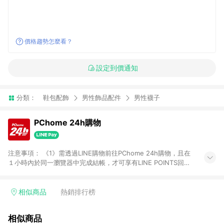
價格趨勢怎麼看？
設定到價通知
分類：
鞋包配飾
男性飾品配件
男性襪子
PChome 24h購物
注意事項： 《1》需透過LINE購物前往PChome 24h購物，且在
１小時內於同一瀏覽器中完成結帳，才可享有LINE POINTS回饋
資格。 《2》LINE購物點數回饋僅限「PChome 24h購物」商品
(特殊類型商品、企業採購除外)，日本代購、旅遊、票券等商品不
在點數回饋範圍內。 《3》如取消訂單、退貨、購物中登出
相似商品
熱銷排行榜
PChome 24h購物帳號，將無法獲得點數回饋。 《4》如購買以
下類別商品，將無法獲得點數回饋： - 0-1歲奶粉、手機門號商
相似商品
品、票券、訂閱方案、PChome儲值商品、企業專區/企業採購、