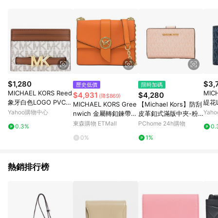
部分指定商品 - 下載軟體、奶粉/副食品、電腦軟體、InComm儲
值點數、點數/禮物卡 [2025/2/16起適用] - 票券全品項
[2026/6/2起適用] 《5》回饋點數的計算將會排除【訂單活動折
扣 (含折價券折扣)】、【P幣扣抵】、【現金積點扣抵】及【訂單
運費】等金額。 《6》符合LINE POINTS回饋資格之訂單將於商
家訂單頁面標示「LINE回饋」，若無此標示則 不符合回饋LINE
POINTS點數資格亦不得使用點數紅包 。 《7》LINE購物設有
「單一商品最高回饋點數」機制 (特殊活動時開放「回饋無上
限」)，以同一訂單中同一商品不論件數計算，並依訂單成立時間
$1,280
$3,
歷史低價
限時加碼
當下LINE購物所設定的回饋機制為準。 《8》LINE購物為購物資
MICHAEL KORS Reed
MIC
$4,931
$4,280
(降$869)
訊整合性平台，商品資料更新會有時間差，如顯示之商品規格、
象牙白色LOGO PVC證
緹花
MICHAEL KORS Gree
【Michael Kors】防刮
顏色、價位、贈品與PChome 24h購物銷售網頁不符，以銷售網
件名片夾
卡短
Yahoo購物中心
Yah
nwich 金屬轉釦鍊帶斜
皮革釦式滿版中夾-粉
頁標示為準！
背包.橘
紅
東森購物 ETMall
PChome 24h購物
0.3%
0.
0%
1%
熱銷排行榜