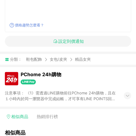
價格趨勢怎麼看？
設定到價通知
分類：
鞋包配飾
女包/皮夾
精品女夾
PChome 24h購物
注意事項： 《1》需透過LINE購物前往PChome 24h購物，且在
１小時內於同一瀏覽器中完成結帳，才可享有LINE POINTS回饋
資格。 《2》LINE購物點數回饋僅限「PChome 24h購物」商品
(特殊類型商品、企業採購除外)，日本代購、旅遊、票券等商品不
在點數回饋範圍內。 《3》如取消訂單、退貨、購物中登出
相似商品
熱銷排行榜
PChome 24h購物帳號，將無法獲得點數回饋。 《4》如購買以
下類別商品，將無法獲得點數回饋： - 0-1歲奶粉、手機門號商
相似商品
品、票券、訂閱方案、PChome儲值商品、企業專區/企業採購、