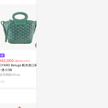
不論件數計算，
品資料更新會有
為準！
降價
限時加碼
限時加碼
142,000
$5,200
$4,300
(降$46,000)
OYARD Beluga 帆布束口兩用
LONGCHAMP LE PLIAGE FILE
LONGCHAMP L
-迷小/綠
T 二用漁網包/綠色
棉線編織手提
色)
是美網購eShop
萬家福線上購物
PChome 24h
0%
3%
4%