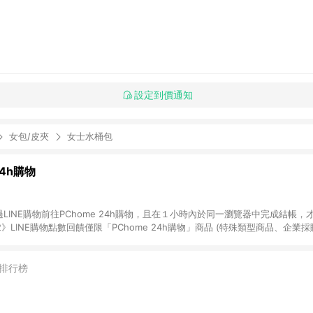
設定到價通知
女包/皮夾
女士水桶包
24h購物
LINE購物前往PChome 24h購物，且在１小時內於同一瀏覽器中完成結帳，才
《2》LINE購物點數回饋僅限「PChome 24h購物」商品 (特殊類型商品、企業
在點數回饋範圍內。 《3》如取消訂單、退貨、購物中登出PChome 24h購
如購買以下類別商品，將無法獲得點數回饋： - 0-1歲奶粉、手機門號商品、
企業專區/企業採購、部分指定商品 - 下載軟體、奶粉/副食品、電腦軟體、InCo
排行榜
/16起適用] - 票券全品項 [2026/6/2起適用] 《5》回饋點數的計算將會排除【訂
抵】、【現金積點扣抵】及【訂單運費】等金額。 《6》符合LINE POINTS
E回饋」，若無此標示則 不符合回饋LINE POINTS點數資格亦不得使用點數紅包 