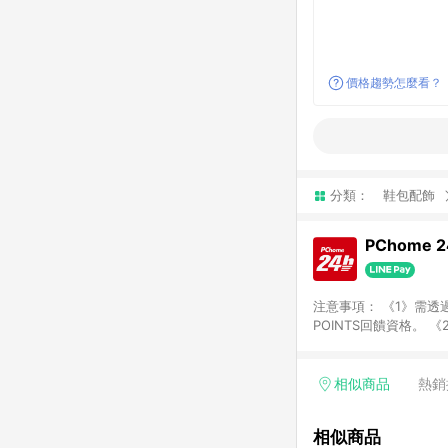
價格趨勢怎麼看？
分類：
鞋包配飾
PChome 
注意事項： 《1》需透過
POINTS回饋資格。 
購、旅遊、票券等商品不
獲得點數回饋。 《4》
PChome儲值商品、
相似商品
熱銷
數/禮物卡 [2025/2
價券折扣)】、【P幣扣
相似商品
商家訂單頁面標示「LIN