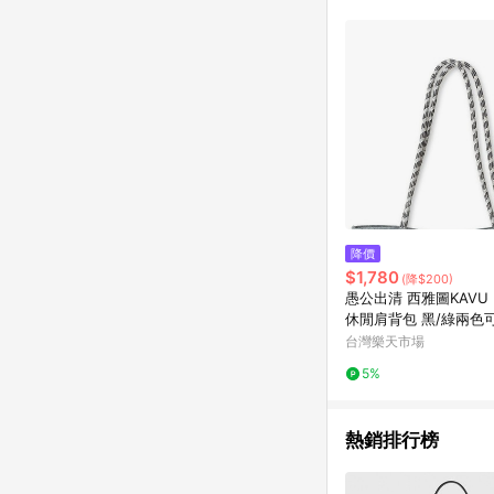
購物設有「單一商品最
並依訂單成立時間當下L
時間差，如顯示之商品規
降價
$1,780
(降$200)
愚公出清 西雅圖KAVU Fr
休閒肩背包 黑/綠兩色可
7
台灣樂天市場
5%
熱銷排行榜