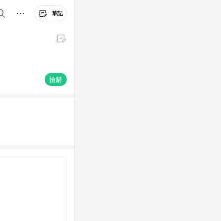
筆記
搶購