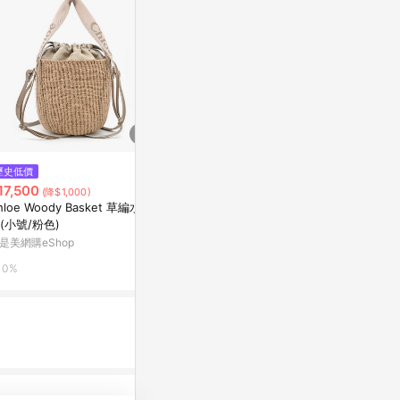
$80
$580
歷史低價
P10 - 隔層束口袋
Back to Gr
17,500
(降$1,000)
織縮口 B-0
亞洲跨境設計購物平台 Pinkoi
hloe Woody Basket 草編水桶
亞洲跨境設計購物
(小號/粉色)
1%
是美網購eShop
1%
0%