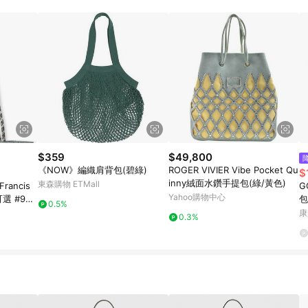
高回饋點數」機制 (特殊活動時開放「回饋無上限」)，以同一訂單中同一商品
INE購物所設定的回饋機制為準。 《8》LINE購物為購物資訊整合性平台，商
格、顏色、價位、贈品與PChome 24h購物銷售網頁不符，以銷售網頁標示
$359
$49,800
《NOW》編織肩背包(碧綠)
ROGER VIVIER Vibe Pocket Qu
$
inny絨面水鑽手提包(綠/黃色)
東森購物 ETMall
ancis
G
Yahoo購物中心
選 #908
包
0.5%
康
0.3%