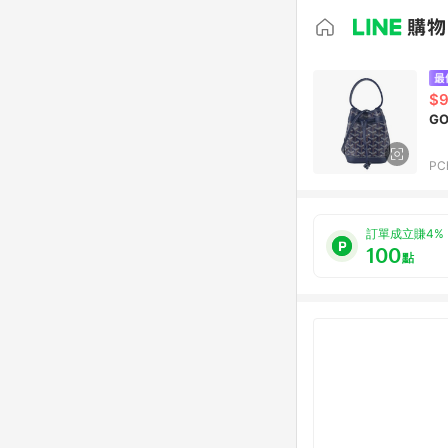
$9
PC
訂單成立賺4%
100
點