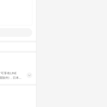
可享有LINE
採購除外)，日本代
物帳號，將無法
票券、訂閱方案、
mm儲值點數、點
單活動折扣 (含折
回饋資格之訂單將於
。 《7》LINE