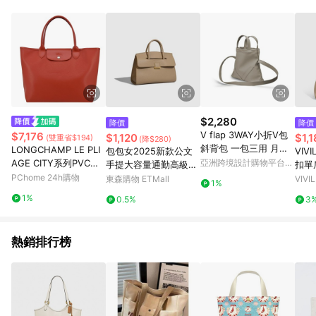
知。亦可於LINE購物網站或APP中的「我的訂單」頁面查詢，請
依LINE購物網站訂單成立通知為準。​​ (5)LINE購物設有「單一商
品最高回饋點數」機制 (部分時段開放「回饋無上限」)，以同一
訂單中同一商品不論件數計算，請依訂單成立當下LINE購物的回
饋機制為準。
$2,280
降價
降價
V flap 3WAY小折V包
$7,176
$1,120
$1,
(雙重省$194)
(降$280)
斜背包 一包三用 月岩
LONGCHAMP LE PLI
包包女2025新款公文
VIV
棕色
AGE CITY系列PVC帆
亞洲跨境設計購物平台
手提大容量通勤高級感
扣單
Pinkoi
布托特包(赤褐)
PChome 24h購物
休閑時尚潮流百搭托特
東森購物 ETMall
VIVI
1%
包
1%
0.5%
3
熱銷排行榜