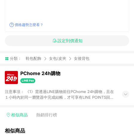
價格趨勢怎麼看？
設定到價通知
分類：
鞋包配飾
女包/皮夾
女後背包
PChome 24h購物
注意事項： 《1》需透過LINE購物前往PChome 24h購物，且在
１小時內於同一瀏覽器中完成結帳，才可享有LINE POINTS回饋
資格。 《2》LINE購物點數回饋僅限「PChome 24h購物」商品
(特殊類型商品、企業採購除外)，日本代購、旅遊、票券等商品不
在點數回饋範圍內。 《3》如取消訂單、退貨、購物中登出
相似商品
熱銷排行榜
PChome 24h購物帳號，將無法獲得點數回饋。 《4》如購買以
下類別商品，將無法獲得點數回饋： - 0-1歲奶粉、手機門號商
相似商品
品、票券、訂閱方案、PChome儲值商品、企業專區/企業採購、