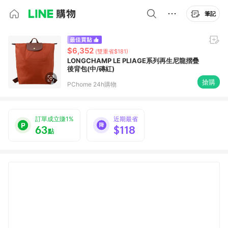
筆記
$6,352
(雙重省$181)
LONGCHAMP LE PLIAGE系列再生尼龍摺疊
後背包(中/磚紅)
搶購
PChome 24h購物
訂單成立賺1%
近期最省
63
$118
點