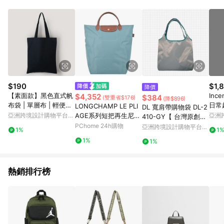
部分指定商品 - 下載軟體、奶粉/副食品、電腦軟體、InComm儲
值點數、點數/禮物卡 [2025/2/16起適用] - 票券全品項
[2026/6/2起適用] 《5》回饋點數的計算將會排除【訂單活動折
扣 (含折價券折扣)】、【P幣扣抵】、【現金積點扣抵】及【訂單
運費】等金額。 《6》符合LINE POINTS回饋資格之訂單將於商
家訂單頁面標示「LINE回饋」，若無此標示則 不符合回饋LINE
POINTS點數資格亦不得使用點數紅包 。 《7》LINE購物設有
「單一商品最高回饋點數」機制 (特殊活動時開放「回饋無上
限」)，以同一訂單中同一商品不論件數計算，並依訂單成立時間
$190
$1,
降價
當下LINE購物所設定的回饋機制為準。 《8》LINE購物為購物資
【素面款】黑色直式帆
Ince
$4,352
$384
(雙重省$176)
(降$896)
訊整合性平台，商品資料更新會有時間差，如顯示之商品規格、
布袋 | 單層布 | 輕便款_
日常
LONGCHAMP LE PLI
DL 寬肩帶購物袋 DL-2
顏色、價位、贈品與PChome 24h購物銷售網頁不符，以銷售網
台灣製帆布包
亞洲跨境設計購物平台
AGE系列短把再生尼龍
亞洲
410-GY【 台灣原創品
頁標示為準！
Pinkoi
Pinko
手提包(中/尤加利綠)
PChome 24h購物
包包品牌】
亞洲跨境設計購物平台
1%
1
Pinkoi
1%
1%
熱銷排行榜