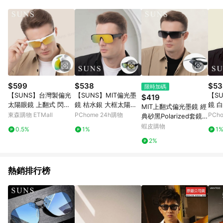
部分指定商品 - 下載軟體、奶粉/副食品、電腦軟體、InComm儲
值點數、點數/禮物卡 [2025/2/16起適用] - 票券全品項
[2026/6/2起適用] 《5》回饋點數的計算將會排除【訂單活動折
扣 (含折價券折扣)】、【P幣扣抵】、【現金積點扣抵】及【訂單
運費】等金額。 《6》符合LINE POINTS回饋資格之訂單將於商
家訂單頁面標示「LINE回饋」，若無此標示則 不符合回饋LINE
POINTS點數資格亦不得使用點數紅包 。 《7》LINE購物設有
「單一商品最高回饋點數」機制 (特殊活動時開放「回饋無上
限」)，以同一訂單中同一商品不論件數計算，並依訂單成立時間
$599
$538
$53
限時加碼
當下LINE購物所設定的回饋機制為準。 《8》LINE購物為購物資
【SUNS】台灣製偏光
【SUNS】MIT偏光墨
【S
$419
訊整合性平台，商品資料更新會有時間差，如顯示之商品規格、
太陽眼鏡 上翻式 閃耀
鏡 桔水銀 大框太陽眼
鏡 
MIT上翻式偏光墨鏡 經
顏色、價位、贈品與PChome 24h購物銷售網頁不符，以銷售網
白 墨鏡 抗UV400/可套
鏡 抗UV/可套鏡(296)
鏡 抗
東森購物 ETMall
PChome 24h購物
PCh
典砂黑Polarized套鏡
頁標示為準！
鏡 防眩光/遮陽/眼鏡族
免脫眼鏡 直接戴上 輕
蝦皮購物
0.5%
1%
1
首選
量獨家 休閒墨鏡 大框
2%
架 包覆性佳
熱銷排行榜