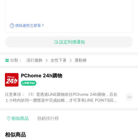
價格趨勢怎麼看？
設定到價通知
分類：
流行服飾
女性下著
運動褲
PChome 24h購物
注意事項： 《1》需透過LINE購物前往PChome 24h購物，且在
１小時內於同一瀏覽器中完成結帳，才可享有LINE POINTS回饋
資格。 《2》LINE購物點數回饋僅限「PChome 24h購物」商品
(特殊類型商品、企業採購除外)，日本代購、旅遊、票券等商品不
在點數回饋範圍內。 《3》如取消訂單、退貨、購物中登出
相似商品
熱銷排行榜
PChome 24h購物帳號，將無法獲得點數回饋。 《4》如購買以
下類別商品，將無法獲得點數回饋： - 0-1歲奶粉、手機門號商
相似商品
品、票券、訂閱方案、PChome儲值商品、企業專區/企業採購、