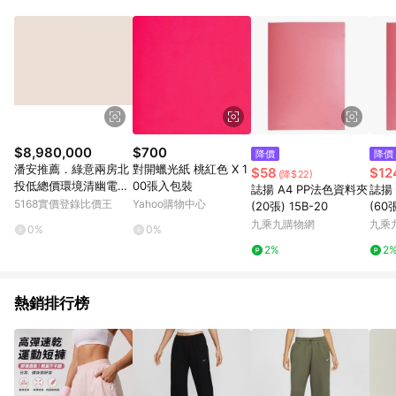
部分指定商品 - 下載軟體、奶粉/副食品、電腦軟體、InComm儲
值點數、點數/禮物卡 [2025/2/16起適用] - 票券全品項
[2026/6/2起適用] 《5》回饋點數的計算將會排除【訂單活動折
扣 (含折價券折扣)】、【P幣扣抵】、【現金積點扣抵】及【訂單
運費】等金額。 《6》符合LINE POINTS回饋資格之訂單將於商
家訂單頁面標示「LINE回饋」，若無此標示則 不符合回饋LINE
POINTS點數資格亦不得使用點數紅包 。 《7》LINE購物設有
「單一商品最高回饋點數」機制 (特殊活動時開放「回饋無上
限」)，以同一訂單中同一商品不論件數計算，並依訂單成立時間
$8,980,000
$700
降價
降價
當下LINE購物所設定的回饋機制為準。 《8》LINE購物為購物資
潘安推薦．綠意兩房北
對開蠟光紙 桃紅色 X 1
$58
$12
(降$22)
訊整合性平台，商品資料更新會有時間差，如顯示之商品規格、
投低總價環境清幽電梯
00張入包裝
誌揚 A4 PP法色資料夾
誌揚
顏色、價位、贈品與PChome 24h購物銷售網頁不符，以銷售網
美宅｜台北市北投區溫
5168實價登錄比價王
Yahoo購物中心
(20張) 15B-20
(60張
頁標示為準！
泉路
九乘九購物網
九乘
0%
0%
2%
2
熱銷排行榜