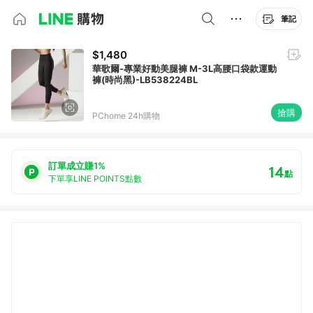
筆記
$1,480
華歌爾-專業好動美腿褲 M-3L高腰口袋款運動
褲(時尚黑)-LB538224BL
搶購
PChome 24h購物
訂單成立賺1%
14
點
下單享LINE POINTS點數