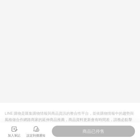
值點數、點數/禮物卡 [2025/2/16起適用] - 票券全品項
[2026/6/2起適用] 《5》回饋點數的計算將會排除【訂單活動折
扣 (含折價券折扣)】、【P幣扣抵】、【現金積點扣抵】及【訂單
運費】等金額。 《6》符合LINE POINTS回饋資格之訂單將於商
家訂單頁面標示「LINE回饋」，若無此標示則 不符合回饋LINE
POINTS點數資格亦不得使用點數紅包 。 《7》LINE購物設有
「單一商品最高回饋點數」機制 (特殊活動時開放「回饋無上
限」)，以同一訂單中同一商品不論件數計算，並依訂單成立時間
當下LINE購物所設定的回饋機制為準。 《8》LINE購物為購物資
訊整合性平台，商品資料更新會有時間差，如顯示之商品規格、
顏色、價位、贈品與PChome 24h購物銷售網頁不符，以銷售網
頁標示為準！
LINE 購物是匯集購物情報與商品資訊的整合性平台，並依購物情報中的趨勢與
風格做合作網路商家的延伸商品推薦，商品資料更新會有時間差，請務必點擊
商品至各合作網路商家，確認現售價與購物條件，一切資訊以合作廠商網頁為
商品已停售
準。
加入筆記
設定到價通知