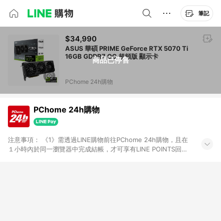
筆記
$34,990
ASUS 華碩 PRIME GeForce RTX 5070 Ti
16GB GDDR7 OC 超頻版 顯示卡
商品已停售
PChome 24h購物
PChome 24h購物
注意事項： 《1》需透過LINE購物前往PChome 24h購物，且在
１小時內於同一瀏覽器中完成結帳，才可享有LINE POINTS回饋
資格。 《2》LINE購物點數回饋僅限「PChome 24h購物」商品
(特殊類型商品、企業採購除外)，日本代購、旅遊、票券等商品不
在點數回饋範圍內。 《3》如取消訂單、退貨、購物中登出
PChome 24h購物帳號，將無法獲得點數回饋。 《4》如購買以
下類別商品，將無法獲得點數回饋： - 0-1歲奶粉、手機門號商
品、票券、訂閱方案、PChome儲值商品、企業專區/企業採購、
部分指定商品 - 下載軟體、奶粉/副食品、電腦軟體、InComm儲