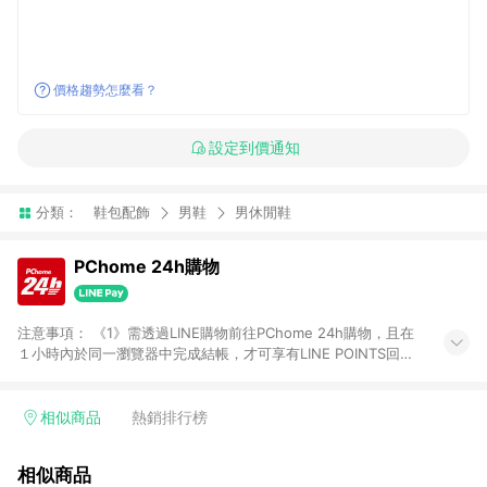
價格趨勢怎麼看？
設定到價通知
分類：
鞋包配飾
男鞋
男休閒鞋
PChome 24h購物
注意事項： 《1》需透過LINE購物前往PChome 24h購物，且在
１小時內於同一瀏覽器中完成結帳，才可享有LINE POINTS回饋
資格。 《2》LINE購物點數回饋僅限「PChome 24h購物」商品
(特殊類型商品、企業採購除外)，日本代購、旅遊、票券等商品不
在點數回饋範圍內。 《3》如取消訂單、退貨、購物中登出
相似商品
熱銷排行榜
PChome 24h購物帳號，將無法獲得點數回饋。 《4》如購買以
下類別商品，將無法獲得點數回饋： - 0-1歲奶粉、手機門號商
相似商品
品、票券、訂閱方案、PChome儲值商品、企業專區/企業採購、