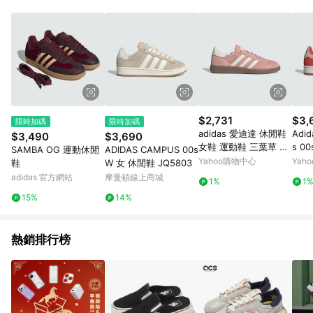
部分指定商品 - 下載軟體、奶粉/副食品、電腦軟體、InComm儲
值點數、點數/禮物卡 [2025/2/16起適用] - 票券全品項
[2026/6/2起適用] 《5》回饋點數的計算將會排除【訂單活動折
扣 (含折價券折扣)】、【P幣扣抵】、【現金積點扣抵】及【訂單
運費】等金額。 《6》符合LINE POINTS回饋資格之訂單將於商
家訂單頁面標示「LINE回饋」，若無此標示則 不符合回饋LINE
POINTS點數資格亦不得使用點數紅包 。 《7》LINE購物設有
「單一商品最高回饋點數」機制 (特殊活動時開放「回饋無上
限」)，以同一訂單中同一商品不論件數計算，並依訂單成立時間
$2,731
$3,
限時加碼
限時加碼
當下LINE購物所設定的回饋機制為準。 《8》LINE購物為購物資
adidas 愛迪達 休閒鞋
Adi
$3,490
$3,690
訊整合性平台，商品資料更新會有時間差，如顯示之商品規格、
女鞋 運動鞋 三葉草 H
s 00
SAMBA OG 運動休閒
ADIDAS CAMPUS 00s
顏色、價位、贈品與PChome 24h購物銷售網頁不符，以銷售網
ANDBALL SPEZIAL 粉
運動
Yahoo購物中心
Yah
鞋
W 女 休閒鞋 JQ5803
頁標示為準！
白 KJ6305
板風
adidas 官方網站
摩曼頓線上商城
1%
1
15%
14%
熱銷排行榜