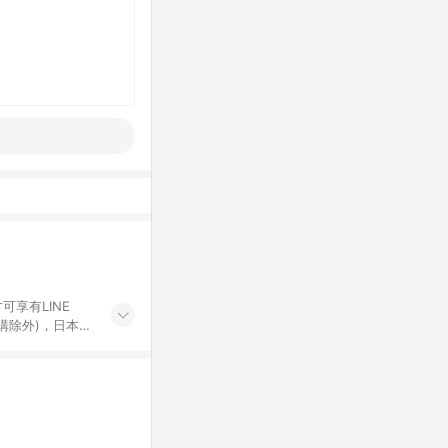
可享有LINE
採購除外)，日本代
物帳號，將無法
票券、訂閱方案、
mm儲值點數、點
單活動折扣 (含折
回饋資格之訂單將於
。 《7》LINE