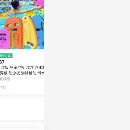
限時加碼
降價
限時加碼
87
$630
$320
(降$150)
 浮板 兒童浮板 漂浮 浮水板 游
Speedo SD80033631- 兒童運
成功 S632
浮板 助泳板 游泳輔助 滑水板
動泳鏡 Biofuse2.0 抗UV 防霧
選度數)【AP
漂 U型 專業浮板 游泳專用 水
【iSport愛運動】
(單一帳號最高1
皮購物
台灣樂天市場
台灣樂天市場
浮板 泳池
4%
5%
5%