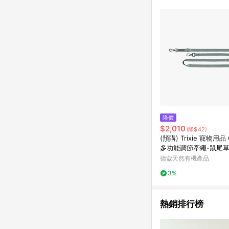
購物設有「單一商品最
並依訂單成立時間當下L
時間差，如顯示之商品規
降價
$2,010
(降$42)
(預購) Trixie 寵物用品 C
多功能調節牽繩-鼠尾草綠
2,00 m/20 mm (TX19
德蔻天然有機產品
3%
熱銷排行榜