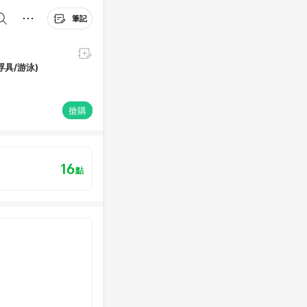
筆記
浮具/游泳)
搶購
16
點