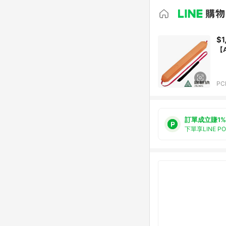
$1
【
PC
訂單成立賺1%
下單享LINE P