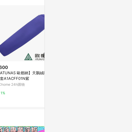
不論件數計算，
品資料更新會有
為準！
600
$1,550
降價
ATUNAS 歐都納】天鵝絨睡袋
【ATUNAS
$1,030
(降$22)
套A1ACFF01N紫
37R新黃
Trixie 寵物用品 復古深棕皮革牽
Chome 24h購物
PChome 24h
繩 L–XL: 1,00 m/25 mm (TX190
01)
德蔻天然有機產品
1%
1%
3%