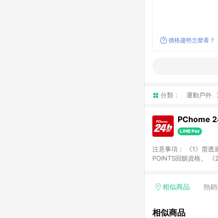
價格趨勢怎麼看？
分類：
運動戶外
PChome 
注意事項： 《1》需透過
POINTS回饋資格。 
購、旅遊、票券等商品不
獲得點數回饋。 《4》
PChome儲值商品、
相似商品
熱銷
數/禮物卡 [2025/2
價券折扣)】、【P幣扣
相似商品
商家訂單頁面標示「LIN