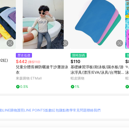
歷史低價
限時加碼
2紅)
$442
$110
$
(降$110)
兒童分體長褲防曬速干沙灘游泳
基礎練習浮板(助泳板/踢水板/游

衣
泳浮具/漂浮/EVA/泳具/台灣製
泳
造)
背
東森購物 ETMall
蝦皮購物
蝦
上
0.5%
1%
動
LINE購物護照
LINE POINTS點數紅包
賺點教學
常見問題
聯絡我們