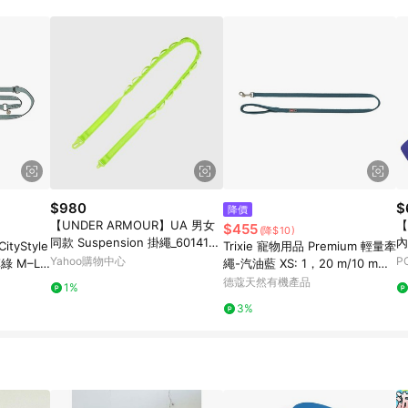
高回饋點數」機制 (特殊活動時開放「回饋無上限」)，以同一訂單中同一商品
INE購物所設定的回饋機制為準。 《8》LINE購物為購物資訊整合性平台，商
格、顏色、價位、贈品與PChome 24h購物銷售網頁不符，以銷售網頁標示
$980
$
降價
【UNDER ARMOUR】UA 男女
【
$455
(降$10)
同款 Suspension 掛繩_6014173
內
ityStyle
Trixie 寵物用品 Premium 輕量牽
-394
Yahoo購物中心
P
 M–L:
繩-汽油藍 XS: 1，20 m/10 mm
70316)
(TX200032)
德蔻天然有機產品
1%
3%