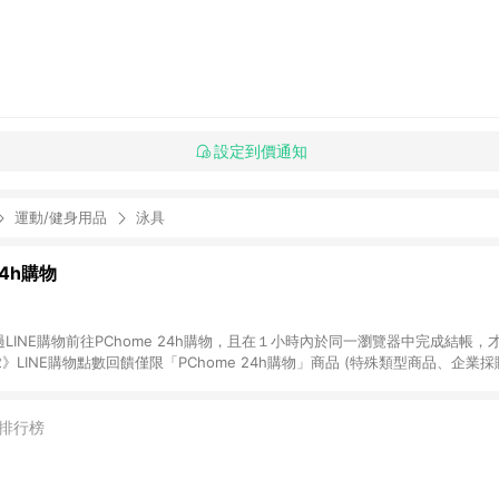
設定到價通知
運動/健身用品
泳具
24h購物
LINE購物前往PChome 24h購物，且在１小時內於同一瀏覽器中完成結帳，才
《2》LINE購物點數回饋僅限「PChome 24h購物」商品 (特殊類型商品、企業
在點數回饋範圍內。 《3》如取消訂單、退貨、購物中登出PChome 24h購
如購買以下類別商品，將無法獲得點數回饋： - 0-1歲奶粉、手機門號商品、
企業專區/企業採購、部分指定商品 - 下載軟體、奶粉/副食品、電腦軟體、InCo
排行榜
/16起適用] - 票券全品項 [2026/6/2起適用] 《5》回饋點數的計算將會排除【訂
抵】、【現金積點扣抵】及【訂單運費】等金額。 《6》符合LINE POINTS
E回饋」，若無此標示則 不符合回饋LINE POINTS點數資格亦不得使用點數紅包 