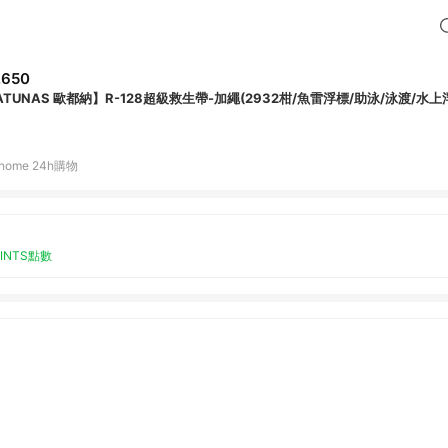
,650
ATUNAS 歐都納】R-128超級救生帶-加繩(2932柑/魚雷浮標/助泳/泳渡/水上
home 24h購物
OINTS點數