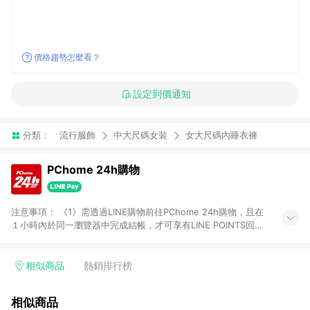
價格趨勢怎麼看？
設定到價通知
分類：
流行服飾
中大尺碼女裝
女大尺碼內睡衣褲
PChome 24h購物
注意事項： 《1》需透過LINE購物前往PChome 24h購物，且在
１小時內於同一瀏覽器中完成結帳，才可享有LINE POINTS回饋
資格。 《2》LINE購物點數回饋僅限「PChome 24h購物」商品
(特殊類型商品、企業採購除外)，日本代購、旅遊、票券等商品不
在點數回饋範圍內。 《3》如取消訂單、退貨、購物中登出
相似商品
熱銷排行榜
PChome 24h購物帳號，將無法獲得點數回饋。 《4》如購買以
下類別商品，將無法獲得點數回饋： - 0-1歲奶粉、手機門號商
相似商品
品、票券、訂閱方案、PChome儲值商品、企業專區/企業採購、