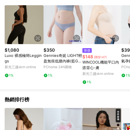
部分指定商品 - 下載軟體、奶粉/副食品、電腦軟體、InComm儲
值點數、點數/禮物卡 [2025/2/16起適用] - 票券全品項
[2026/6/2起適用] 《5》回饋點數的計算將會排除【訂單活動折
扣 (含折價券折扣)】、【P幣扣抵】、【現金積點扣抵】及【訂單
運費】等金額。 《6》符合LINE POINTS回饋資格之訂單將於商
家訂單頁面標示「LINE回饋」，若無此標示則 不符合回饋LINE
POINTS點數資格亦不得使用點數紅包 。 《7》LINE購物設有
「單一商品最高回饋點數」機制 (特殊活動時開放「回饋無上
限」)，以同一訂單中同一商品不論件數計算，並依訂單成立時間
$1,080
$350
$39
降價
當下LINE購物所設定的回饋機制為準。 《8》LINE購物為購物資
Luxo 裸感極簡Leggin
Gennies奇妮 LIGHT輕
Gen
$148
(降$147)
訊整合性平台，商品資料更新會有時間差，如顯示之商品規格、
gs
盈無痕低腰內褲(藍GB7
氣孕
WINCOOL機能平口內
顏色、價位、贈品與PChome 24h購物銷售網頁不符，以銷售網
9)
4)
新光三越skm online
PChome 24h購物
PCh
搭背心-膚
頁標示為準！
新光三越skm online
1%
1%
1
1%
熱銷排行榜