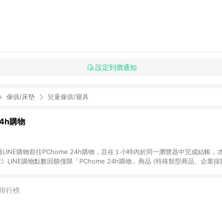
設定到價通知
傢俱/床墊
兒童傢俱/寢具
24h購物
LINE購物前往PChome 24h購物，且在１小時內於同一瀏覽器中完成結帳，才
《2》LINE購物點數回饋僅限「PChome 24h購物」商品 (特殊類型商品、企業
在點數回饋範圍內。 《3》如取消訂單、退貨、購物中登出PChome 24h購
如購買以下類別商品，將無法獲得點數回饋： - 0-1歲奶粉、手機門號商品、
企業專區/企業採購、部分指定商品 - 下載軟體、奶粉/副食品、電腦軟體、InCo
排行榜
/16起適用] - 票券全品項 [2026/6/2起適用] 《5》回饋點數的計算將會排除【訂
抵】、【現金積點扣抵】及【訂單運費】等金額。 《6》符合LINE POINTS
E回饋」，若無此標示則 不符合回饋LINE POINTS點數資格亦不得使用點數紅包 