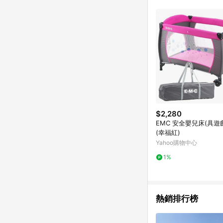
購物設有「單一商品最
並依訂單成立時間當下L
時間差，如顯示之商品規
$2,280
EMC 安全嬰兒床(具遊
(幸福紅)
Yahoo購物中心
1%
熱銷排行榜