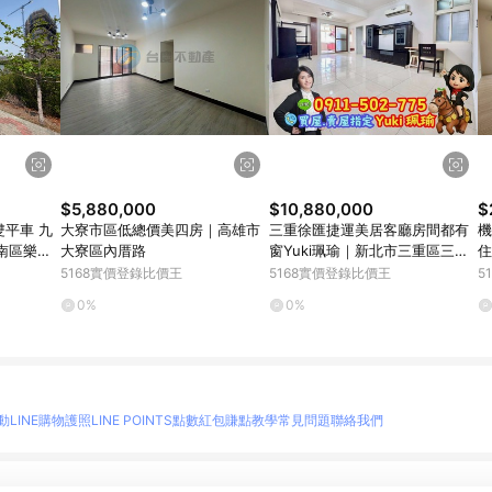
$5,880,000
$10,880,000
$
雙平車 九
大寮市區低總價美四房｜高雄市
三重徐匯捷運美居客廳房間都有
機
南區樂活
大寮區內厝路
窗Yuki珮瑜｜新北市三重區三和
住
路四段
5168實價登錄比價王
5168實價登錄比價王
5
0%
0%
動
LINE購物護照
LINE POINTS點數紅包
賺點教學
常見問題
聯絡我們