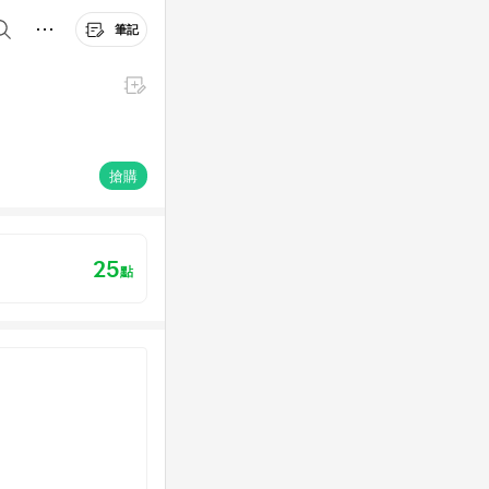
筆記
搶購
25
點