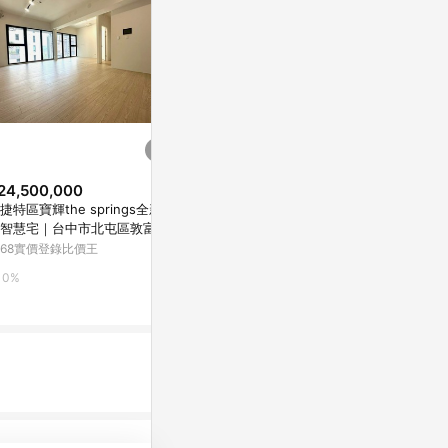
24,500,000
歷史低價
歷史低價
捷特區寶輝the springs全新未
$2,480
$29,800,0
(降$500)
智慧宅｜台中市北屯區敦富路
chicco官方直營-Goodnight-輕
東山商圈大地
168實價登錄比價王
旅折疊嬰兒遊戲床
屯區東山路一
Yahoo購物中心
5168實價登錄
0%
1%
0%