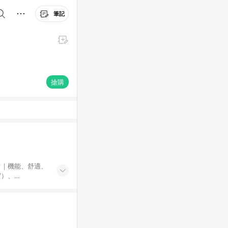
筆記
搶購
常｜機能、舒適、
品享導購回饋。