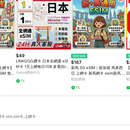
$49
限時加碼
LINKGO白鑽卡 日本全網通 eSI
$167
$
M卡 1天上網每日1GB 多電信(日
 上網卡】
新馬 5G eSIM｜新加坡 馬來西
【
本網卡 東京 大阪 福岡 北海道 沖
Yahoo購物中心
SIM 無限
亞 上網卡 新馬網卡 esim新馬 es
日
繩)
【電話卡霸
im吃到飽 e sim新馬 電話卡霸王
本
蝦皮購物
蝦
1%
卡
1%
,sim,sim卡,上網卡