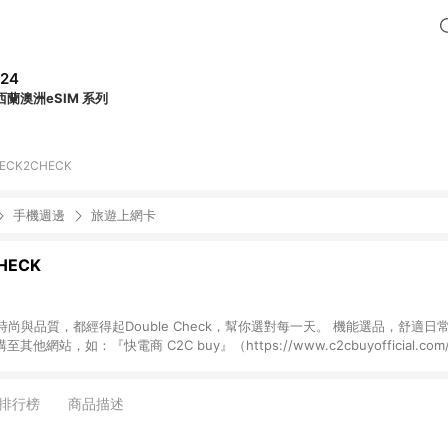
24
西蘭澳洲eSIM 系列
ECK2CHECK
手機週邊
旅遊上網卡
HECK
尚與品質，都經得起Double Check，幫你選對每一天。 機能選品，舒適日
://cbook.tw/）完成訂單不符合導購資格，僅購買 CHECK 2 CHECK 站上商
排行榜
商品描述