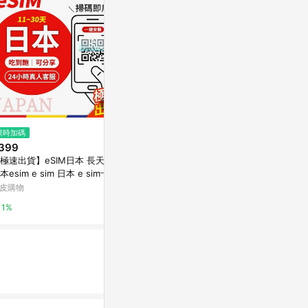
$630
限時加碼
限時加碼
【DJB 暢日卡PLUS】日本5天 無
399
$499
限流量吃到飽不降速
極速出貨】eSIM日本 長天數
【台灣出貨】
PChome 24h購物
本esim e sim 日本 e sim卡日
國吃到飽日本
 日本網卡 esim 沖繩 北海道網
年卡 吃到飽1
皮購物
蝦皮購物
1%
流量卡漫遊數
1%
2%