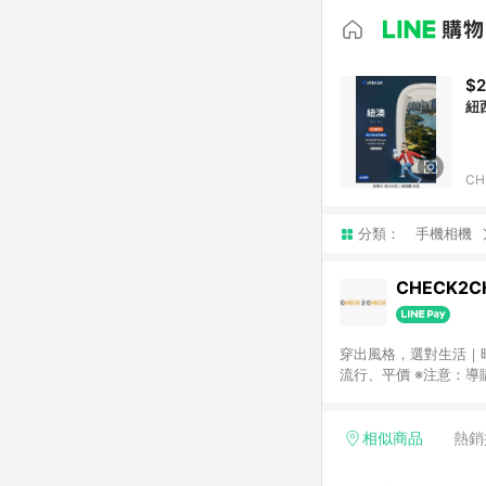
$2
紐
CH
分類：
手機相機
CHECK2C
穿出風格，選對生活｜時
流行、平價 ※注意：導購至其他網站，如：『快電商 C2C buy』（https://www.c2cbuyofficial.com/）、
『CBOOK』（https
相似商品
熱銷