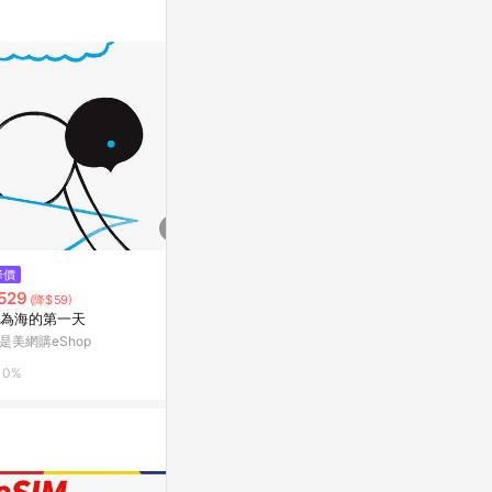
$2,500
$2,229
降價
User Experience & Interaction
熱帶花卉繪畫
529
(降$59)
Design for AR/VR/MR/XR
日落場景藝術
為海的第一天
coursera
亞洲跨境設計購物
是美網購eShop
3%
1%
0%