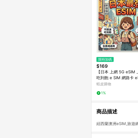
限時加碼
$169
【日本 上網 5G eSIM
吃到飽 e SIM 網路卡 e
日本 SIM卡 胖鋪網卡
蝦皮購物
王】
1%
商品描述
紐西蘭澳洲eSIM,旅遊網卡