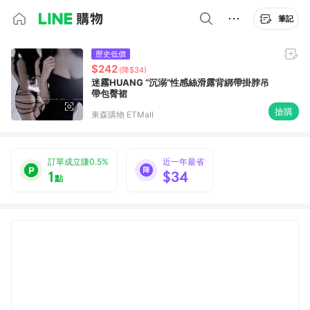
筆記
歷史低價
$242
(降$34)
迷霧HUANG “沉溺”性感絲滑露背綁帶掛脖吊
帶包臀裙
搶購
東森購物 ETMall
訂單成立賺0.5%
近一年最省
1
$34
點