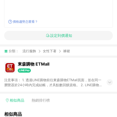
價格趨勢怎麼看？
設定到價通知
分類：
流行服飾
女性下著
褲裙
東森購物 ETMall
注意事項： 1. 透過LINE購物前往東森購物ETMall頁面，並在同一
瀏覽器於24小時內完成結帳，才具點數回饋資格。 2. LINE購物
點數回饋僅限「東森購物ETMall」商品，購買不具返點類別的商
品，以及使用網連通會員、企業福委會員等身份結帳成立之訂
單，皆不在點數回饋範圍內。 3. 如購買以下類別商品，將無法獲
相似商品
熱銷排行榜
得點數回饋：旅遊/住宿券、餐票券、手錶、精品、珠寶、
APPLE、愛買、虛擬點數卡、悠遊卡、一卡通、icash愛金卡、環
相似商品
球嚴選、商城、專案商品、「草莓網」全館商品。 4. 如取消訂