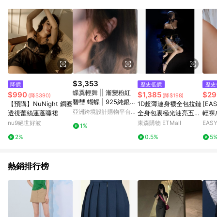
單、退貨、退款或購物中登出東森購物ETMall，將無法獲得點數
回饋。 5. 點數回饋會扣除所有折扣優惠後之最終發票金額計算，
實際回饋請依LINE購物通知為主。 6. 訂單如有使用東森購物
ETMall站內之折扣優惠(包含但不限於東森幣、樂透金、東森現金
券等)，不具點數回饋資格。詳細請依東森購物ETMall之結帳頁面
顯示為準。 7. LINE購物設有「單一商品最高回饋點數」機制(特
殊活動時開放「回饋無上限」)，以同一訂單中同一商品不論件數
計算，並依訂單成立時間當下LINE購物所設定的回饋機制為準。
8. LINE購物為購物資訊整合性平台，商品資料更新會有時間差，
$3,353
降價
歷史低價
歷史
如顯示之商品規格、顏色、價位、贈品與東森購物ETMall銷售網
蝶翼輕舞 || 漸變粉紅
$990
$1,385
$29
(降$390)
(降$198)
頁不符，以銷售網頁標示為準。 9. 若有贈點爭議，請務必於訂單
碧璽 蝴蝶 | 925純銀鍍
【預購】NuNight 鋼圈
1D超薄連身襪全包拉鏈
[EA
日期+180天以內至LINE購物客服洽詢；若超過180天(含)以上進
金 設計鑲嵌 耳環
亞洲跨境設計購物平台
透視蕾絲蓬蓬睡裙
全身包裹極光油亮五指
輕裸
行申訴，恕無法贈點回饋。 10. 部分點數紅包僅限指定商品使
Pinkoi
塑身連體衣黑絲襪女
陶瓷
nu9絕世好波
東森購物 ETMall
EAS
用，或不適用於無回饋商品。各點數紅包之適用商品與使用條件
1%
衣店
請依點數紅包頁面規則為準。
2%
0.5%
5
熱銷排行榜