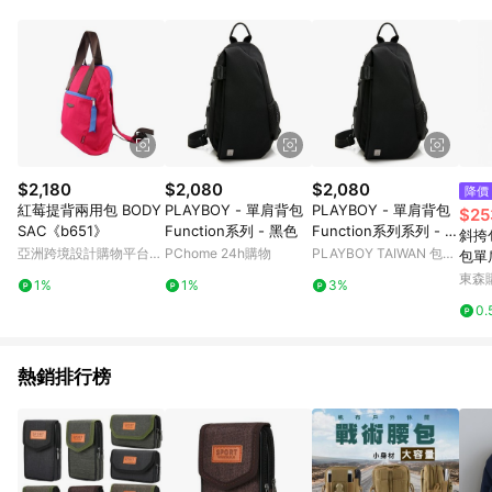
單、退貨、退款或購物中登出東森購物ETMall，將無法獲得點數
回饋。 5. 點數回饋會扣除所有折扣優惠後之最終發票金額計算，
實際回饋請依LINE購物通知為主。 6. 訂單如有使用東森購物
ETMall站內之折扣優惠(包含但不限於東森幣、樂透金、東森現金
券等)，不具點數回饋資格。詳細請依東森購物ETMall之結帳頁面
顯示為準。 7. LINE購物設有「單一商品最高回饋點數」機制(特
殊活動時開放「回饋無上限」)，以同一訂單中同一商品不論件數
計算，並依訂單成立時間當下LINE購物所設定的回饋機制為準。
8. LINE購物為購物資訊整合性平台，商品資料更新會有時間差，
$2,180
$2,080
$2,080
降價
如顯示之商品規格、顏色、價位、贈品與東森購物ETMall銷售網
紅莓提背兩用包 BODY
PLAYBOY - 單肩背包
PLAYBOY - 單肩背包
$25
頁不符，以銷售網頁標示為準。 9. 若有贈點爭議，請務必於訂單
SAC《b651》
Function系列 - 黑色
Function系列系列 - 淺
斜挎
日期+180天以內至LINE購物客服洽詢；若超過180天(含)以上進
灰色/151-1401-09-7
亞洲跨境設計購物平台
PChome 24h購物
PLAYBOY TAIWAN 包包
包單
行申訴，恕無法贈點回饋。 10. 部分點數紅包僅限指定商品使
Pinkoi
服飾
牛津
東森購
用，或不適用於無回饋商品。各點數紅包之適用商品與使用條件
1%
1%
3%
請依點數紅包頁面規則為準。
0.
熱銷排行榜