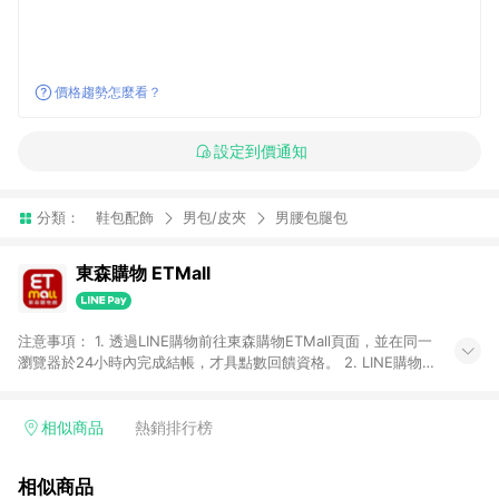
價格趨勢怎麼看？
設定到價通知
分類：
鞋包配飾
男包/皮夾
男腰包腿包
東森購物 ETMall
注意事項： 1. 透過LINE購物前往東森購物ETMall頁面，並在同一
瀏覽器於24小時內完成結帳，才具點數回饋資格。 2. LINE購物
點數回饋僅限「東森購物ETMall」商品，購買不具返點類別的商
品，以及使用網連通會員、企業福委會員等身份結帳成立之訂
單，皆不在點數回饋範圍內。 3. 如購買以下類別商品，將無法獲
相似商品
熱銷排行榜
得點數回饋：旅遊/住宿券、餐票券、手錶、精品、珠寶、
APPLE、愛買、虛擬點數卡、悠遊卡、一卡通、icash愛金卡、環
相似商品
球嚴選、商城、專案商品、「草莓網」全館商品。 4. 如取消訂