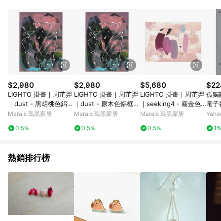
單、退貨、退款或購物中登出東森購物ETMall，將無法獲得點數
回饋。 5. 點數回饋會扣除所有折扣優惠後之最終發票金額計算，
實際回饋請依LINE購物通知為主。 6. 訂單如有使用東森購物
ETMall站內之折扣優惠(包含但不限於東森幣、樂透金、東森現金
券等)，不具點數回饋資格。詳細請依東森購物ETMall之結帳頁面
顯示為準。 7. LINE購物設有「單一商品最高回饋點數」機制(特
殊活動時開放「回饋無上限」)，以同一訂單中同一商品不論件數
計算，並依訂單成立時間當下LINE購物所設定的回饋機制為準。
8. LINE購物為購物資訊整合性平台，商品資料更新會有時間差，
$2,980
$2,980
$5,680
$22
如顯示之商品規格、顏色、價位、贈品與東森購物ETMall銷售網
LIGHTO 掛畫｜周芷羿
LIGHTO 掛畫｜周芷羿
LIGHTO 掛畫｜周芷羿
孤獨課
頁不符，以銷售網頁標示為準。 9. 若有贈點爭議，請務必於訂單
｜dust - 黑胡桃色鋁
｜dust - 原木色鋁框-3
｜seeking4 - 霧金色
電子
日期+180天以內至LINE購物客服洽詢；若超過180天(含)以上進
框-30 x 42cm
0 x 42cm
鋁框-50 x 70 cm
Marais 瑪黑家居
Marais 瑪黑家居
Marais 瑪黑家居
Yah
行申訴，恕無法贈點回饋。 10. 部分點數紅包僅限指定商品使
用，或不適用於無回饋商品。各點數紅包之適用商品與使用條件
0.5%
0.5%
0.5%
1
請依點數紅包頁面規則為準。
熱銷排行榜