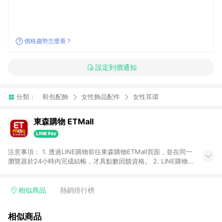
價格趨勢怎麼看？
設定到價通知
分類：
鞋包配飾
女性飾品配件
女性耳環
東森購物 ETMall
注意事項： 1. 透過LINE購物前往東森購物ETMall頁面，並在同一
瀏覽器於24小時內完成結帳，才具點數回饋資格。 2. LINE購物
點數回饋僅限「東森購物ETMall」商品，購買不具返點類別的商
品，以及使用網連通會員、企業福委會員等身份結帳成立之訂
單，皆不在點數回饋範圍內。 3. 如購買以下類別商品，將無法獲
相似商品
熱銷排行榜
得點數回饋：旅遊/住宿券、餐票券、手錶、精品、珠寶、
APPLE、愛買、虛擬點數卡、悠遊卡、一卡通、icash愛金卡、環
相似商品
球嚴選、商城、專案商品、「草莓網」全館商品。 4. 如取消訂