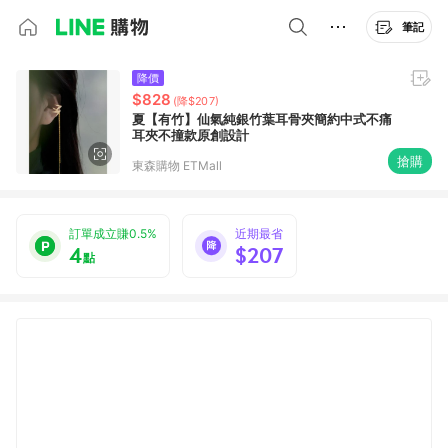
筆記
降價
$828
(降$207)
夏【有竹】仙氣純銀竹葉耳骨夾簡約中式不痛
耳夾不撞款原創設計
搶購
東森購物 ETMall
訂單成立賺0.5%
近期最省
4
$207
點