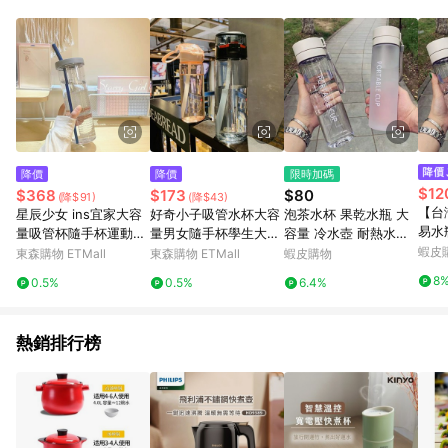
單、退貨、退款或購物中登出東森購物ETMall，將無法獲得點數
回饋。 5. 點數回饋會扣除所有折扣優惠後之最終發票金額計算，
實際回饋請依LINE購物通知為主。 6. 訂單如有使用東森購物
ETMall站內之折扣優惠(包含但不限於東森幣、樂透金、東森現金
券等)，不具點數回饋資格。詳細請依東森購物ETMall之結帳頁面
顯示為準。 7. LINE購物設有「單一商品最高回饋點數」機制(特
殊活動時開放「回饋無上限」)，以同一訂單中同一商品不論件數
計算，並依訂單成立時間當下LINE購物所設定的回饋機制為準。
8. LINE購物為購物資訊整合性平台，商品資料更新會有時間差，
降價
降價
限時加碼
如顯示之商品規格、顏色、價位、贈品與東森購物ETMall銷售網
$12
$368
$173
$80
(降$91)
(降$43)
頁不符，以銷售網頁標示為準。 9. 若有贈點爭議，請務必於訂單
【台
星辰少女 ins宜家大容
好奇小子吸管水杯大容
泡茶水杯 果乾水瓶 大
日期+180天以內至LINE購物客服洽詢；若超過180天(含)以上進
易水
量吸管杯隨手杯運動水
量男女隨手杯學生大人
容量 冷水壺 耐熱水壺
行申訴，恕無法贈點回饋。 10. 部分點數紅包僅限指定商品使
動in
杯
夏天用運動塑料水杯子
防摔 隨行杯 茶漏水壺
蝦皮
東森購物 ETMall
東森購物 ETMall
蝦皮購物
用，或不適用於無回饋商品。各點數紅包之適用商品與使用條件
大容
泡茶水壺 直飲水壺 茶
請依點數紅包頁面規則為準。
8
0.5%
0.5%
6.4%
水分離杯 冷泡茶瓶 隨
身杯
熱銷排行榜