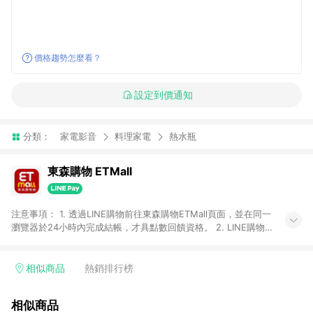
價格趨勢怎麼看？
設定到價通知
分類：
家電影音
料理家電
熱水瓶
東森購物 ETMall
注意事項： 1. 透過LINE購物前往東森購物ETMall頁面，並在同一
瀏覽器於24小時內完成結帳，才具點數回饋資格。 2. LINE購物
點數回饋僅限「東森購物ETMall」商品，購買不具返點類別的商
品，以及使用網連通會員、企業福委會員等身份結帳成立之訂
單，皆不在點數回饋範圍內。 3. 如購買以下類別商品，將無法獲
相似商品
熱銷排行榜
得點數回饋：旅遊/住宿券、餐票券、手錶、精品、珠寶、
APPLE、愛買、虛擬點數卡、悠遊卡、一卡通、icash愛金卡、環
相似商品
球嚴選、商城、專案商品、「草莓網」全館商品。 4. 如取消訂