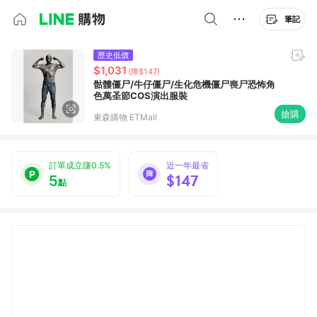
筆記
歷史低價
$1,031
(降$147)
骷髏僵尸/牛仔僵尸/生化危機僵尸喪尸恐怖角
色萬圣節COS演出服裝
搶購
東森購物 ETMall
訂單成立賺0.5%
近一年最省
5
$147
點