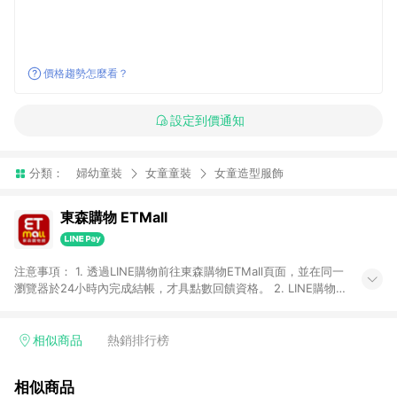
價格趨勢怎麼看？
設定到價通知
分類：
婦幼童裝
女童童裝
女童造型服飾
東森購物 ETMall
注意事項： 1. 透過LINE購物前往東森購物ETMall頁面，並在同一
瀏覽器於24小時內完成結帳，才具點數回饋資格。 2. LINE購物
點數回饋僅限「東森購物ETMall」商品，購買不具返點類別的商
品，以及使用網連通會員、企業福委會員等身份結帳成立之訂
單，皆不在點數回饋範圍內。 3. 如購買以下類別商品，將無法獲
相似商品
熱銷排行榜
得點數回饋：旅遊/住宿券、餐票券、手錶、精品、珠寶、
APPLE、愛買、虛擬點數卡、悠遊卡、一卡通、icash愛金卡、環
相似商品
球嚴選、商城、專案商品、「草莓網」全館商品。 4. 如取消訂