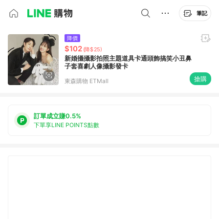
筆記
降價
$102
(降$25)
新婚攝攝影拍照主題道具卡通頭飾搞笑小丑鼻
子套喜劇人像攝影發卡
搶購
東森購物 ETMall
訂單成立賺0.5%
下單享LINE POINTS點數