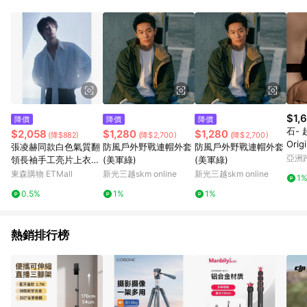
單、退貨、退款或購物中登出東森購物ETMall，將無法獲得點數
回饋。 5. 點數回饋會扣除所有折扣優惠後之最終發票金額計算，
實際回饋請依LINE購物通知為主。 6. 訂單如有使用東森購物
ETMall站內之折扣優惠(包含但不限於東森幣、樂透金、東森現金
券等)，不具點數回饋資格。詳細請依東森購物ETMall之結帳頁面
顯示為準。 7. LINE購物設有「單一商品最高回饋點數」機制(特
殊活動時開放「回饋無上限」)，以同一訂單中同一商品不論件數
計算，並依訂單成立時間當下LINE購物所設定的回饋機制為準。
8. LINE購物為購物資訊整合性平台，商品資料更新會有時間差，
$1,
降價
降價
降價
如顯示之商品規格、顏色、價位、贈品與東森購物ETMall銷售網
石- 
$2,058
$1,280
$1,280
(降$882)
(降$2,700)
(降$2,700)
頁不符，以銷售網頁標示為準。 9. 若有贈點爭議，請務必於訂單
Orig
張凌赫同款白色氣質翻
防風戶外野戰連帽外套
防風戶外野戰連帽外套
日期+180天以內至LINE購物客服洽詢；若超過180天(含)以上進
亞洲
領長袖手工亮片上衣百
(美軍綠)
(美軍綠)
行申訴，恕無法贈點回饋。 10. 部分點數紅包僅限指定商品使
Pinko
搭潮牌襯衣寬松休閑男
東森購物 ETMall
新光三越skm online
新光三越skm online
用，或不適用於無回饋商品。各點數紅包之適用商品與使用條件
1
請依點數紅包頁面規則為準。
0.5%
1%
1%
熱銷排行榜