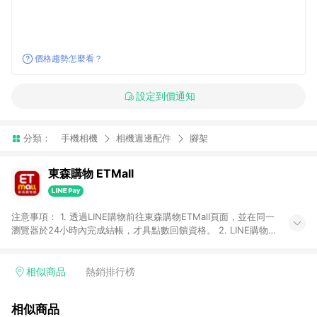
價格趨勢怎麼看？
設定到價通知
分類：
手機相機
相機週邊配件
腳架
東森購物 ETMall
注意事項： 1. 透過LINE購物前往東森購物ETMall頁面，並在同一
瀏覽器於24小時內完成結帳，才具點數回饋資格。 2. LINE購物
點數回饋僅限「東森購物ETMall」商品，購買不具返點類別的商
品，以及使用網連通會員、企業福委會員等身份結帳成立之訂
單，皆不在點數回饋範圍內。 3. 如購買以下類別商品，將無法獲
相似商品
熱銷排行榜
得點數回饋：旅遊/住宿券、餐票券、手錶、精品、珠寶、
APPLE、愛買、虛擬點數卡、悠遊卡、一卡通、icash愛金卡、環
相似商品
球嚴選、商城、專案商品、「草莓網」全館商品。 4. 如取消訂