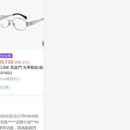
$550
$5,880
歷史低價
DZ 矢飾線弧腳 平光眼鏡(亮黑框
藝術掛畫｜Huber
15,730
(降$1,270)
金腳)
eps of Evo
ELINE 凱旋門 光學眼鏡(銀色)C
Yahoo購物中心
Marais 瑪黑家
50140U
ahoo購物中心
1%
0.5%
0.3%
com/65535/52179140445
包裝****品牌介紹**ht
眼鏡兼顧美學和功能，因為眼鏡同