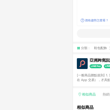
價格趨勢怎麼看？
分類：
鞋包配飾
亞洲跨境設計
[一般商品贈點規則] 1.
在 App 交易），才
扣。 3. LINE 購物
碼)。 4. 透過 LIN
格，部分退款不在此限。 6. 
相似商品
熱銷
後發送。 8. 群眾募
顏色、價位、贈品如與 P
相似商品
使用規則請以點數紅包活動說