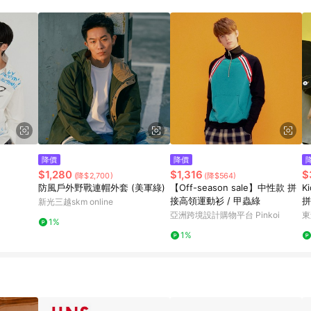
載 Pinkoi APP 後，需透過 LINE 購物前往 Pinkoi 頁面，方享導購資格
降價
降價
$1,280
$1,316
$
(降$2,700)
(降$564)
防風戶外野戰連帽外套 (美軍綠)
【Off-season sale】中性款 拼
K
接高領運動衫 / 甲蟲綠
拼
新光三越skm online
克
亞洲跨境設計購物平台 Pinkoi
東
1%
1%