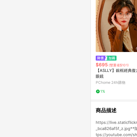
$695
(雙重省$101)
【ASLLY】銀框經典
眼鏡
PChome 24h購物
1%
商品描述
https://live.staticf
_bca826af5f_z
tps://youtube.c