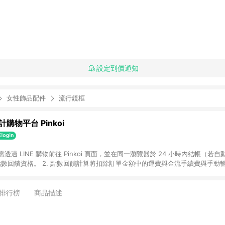
設定到價通知
女性飾品配件
流行鏡框
購物平台 Pinkoi
 需透過 LINE 購物前往 Pinkoi 頁面，並在同一瀏覽器於 24 小時內結帳（若自
具點數回饋資格。 2. 點數回饋計算將扣除訂單金額中的運費與金流手續費與手動
點數回饋訂單不得享有 Pinkoi 站方優惠，例如首購優惠，P coins，全站(不包含
E 購物連結到 Pinkoi 以外之網站購買之商品不具贈點資格。 5. 取消訂單或退貨
APP 請更新至Android v4.6.0 / iOS v4.1.5 以上才具贈點資格。 7. 點
排行榜
商品描述
資商品，禮物卡，開館保證金，補運費，攤位費等不具贈點資格。 9. LINE 購物
inkoi 商品資訊頁及購物車不符，以 Pinkoi 購物商品資訊頁及購物車標示為準。
明為準。 11. 若於 LINE 購物前往 Pinkoi 頁面後才首次下載 Pinkoi A