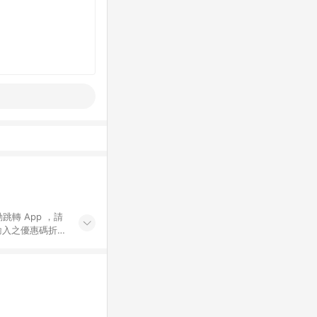
動跳轉 App ，請
輸入之優惠碼折
手動輸入之優惠
行為，不具贈點資
數將於出貨後 45 天
站上之商品規格、
 10. 點數紅包
PP 並完成訂單，不