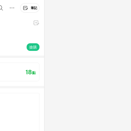
筆記
搶購
18
點