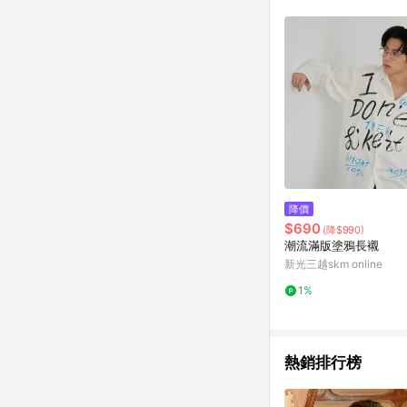
符合導購資格；承上，首次下
降價
$690
(降$990)
潮流滿版塗鴉長襯
新光三越skm online
1%
熱銷排行榜