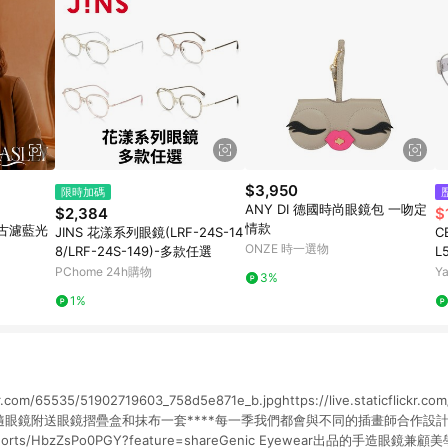
$3,950
限時加碼
ANY DI 德國時尚眼鏡包 一吻定
$2,384
$
情款
復古濾藍光
JINS 花漾系列眼鏡(LRF-24S-14
C
ONZE 時一選物
8/LRF-24S-149)-多款任選
L
PChome 24h購物
Y
3%
1%
lickr.com/65535/51902719603_758d5e871e_b.jpghttps://live.staticflickr.
.jpg**隨眼鏡附送眼鏡摺疊盒和抹布一套****每一季我們都會與不同的插畫師合作設計
om/shorts/HbzZsPo0PGY?feature=shareGenic Eyewear出品的手造