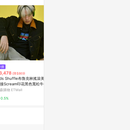
。
降價
降價
降價
3,478
$1,280
$1,523
(降$869)
(降$2,700)
(降$2
ids Shuffle布魯克林搖滾美式
防風戶外野戰連帽外套 (美軍綠)
日系復古 撞
接Scream印花黑色寬松牛仔夾
新光三越skm online
亞洲跨境設計購物
森購物 ETMall
1%
1%
0.5%