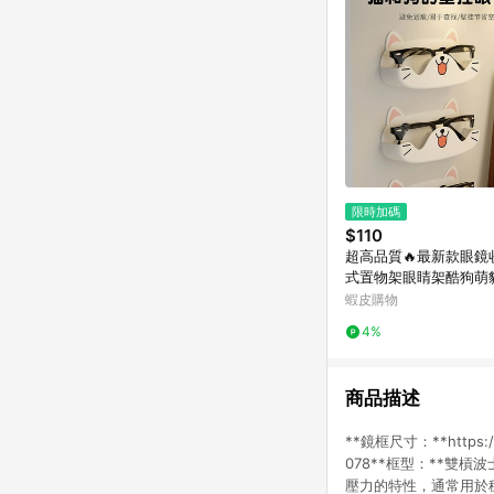
限時加碼
$110
超高品質🔥最新款眼鏡
式置物架眼睛架酷狗萌
鏡框眼睛盒1mjr
蝦皮購物
4%
商品描述
**鏡框尺寸：**https://w
078**框型：**雙
壓力的特性，通常用於