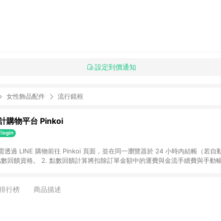
設定到價通知
女性飾品配件
流行鏡框
購物平台 Pinkoi
 需透過 LINE 購物前往 Pinkoi 頁面，並在同一瀏覽器於 24 小時內結帳（若自
具點數回饋資格。 2. 點數回饋計算將扣除訂單金額中的運費與金流手續費與手動
點數回饋訂單不得享有 Pinkoi 站方優惠，例如首購優惠，P coins，全站(不包含
E 購物連結到 Pinkoi 以外之網站購買之商品不具贈點資格。 5. 取消訂單或退貨
APP 請更新至Android v4.6.0 / iOS v4.1.5 以上才具贈點資格。 7. 點
排行榜
商品描述
資商品，禮物卡，開館保證金，補運費，攤位費等不具贈點資格。 9. LINE 購物
inkoi 商品資訊頁及購物車不符，以 Pinkoi 購物商品資訊頁及購物車標示為準。
明為準。 11. 若於 LINE 購物前往 Pinkoi 頁面後才首次下載 Pinkoi A