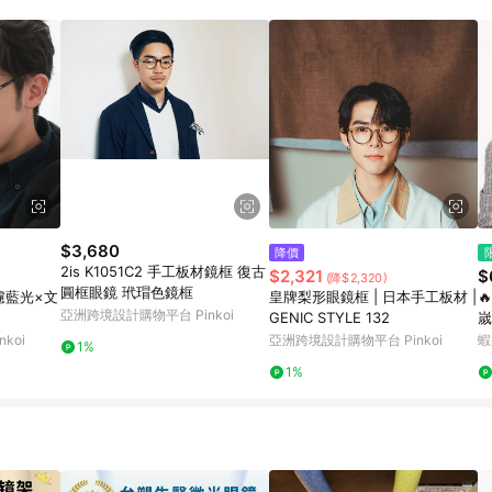
載 Pinkoi APP 後，需透過 LINE 購物前往 Pinkoi 頁面，方享導購資格
$3,680
降價
2is K1051C2 手工板材鏡框 復古
$2,321
$
(降$2,320)
圓框眼鏡 玳瑁色鏡框
率濾藍光×文
皇牌梨形眼鏡框 | 日本手工板材 |

亞洲跨境設計購物平台 Pinkoi
GENIC STYLE 132
嵗
人
koi
亞洲跨境設計購物平台 Pinkoi
蝦
1%
1%