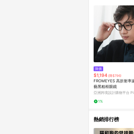
符合導購資格；承上，首次下
降價
$1,194
(降$796)
FROMEYES 高折射
藝黑粗框眼鏡
亞洲跨境設計購物平台 Pin
1%
熱銷排行榜