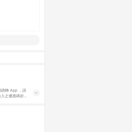
動跳轉 App ，請
輸入之優惠碼折
手動輸入之優惠
行為，不具贈點資
數將於出貨後 45 天
站上之商品規格、
 10. 點數紅包
PP 並完成訂單，不