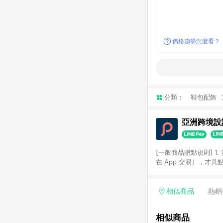
價格趨勢怎麼看？
分類：
鞋包配飾
亞洲跨境設計
[一般商品贈點規則] 1.
在 App 交易），才
扣。 3. LINE 購物
碼)。 4. 透過 LIN
格，部分退款不在此限。 6. 
相似商品
熱銷
後發送。 8. 群眾募
顏色、價位、贈品如與 P
相似商品
使用規則請以點數紅包活動說