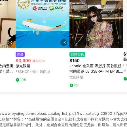
$
降價
限時加碼
藝
$3,600
$150
(降$900)
e
收納壁掛
微光眼鏡
Jennie 金采源 洪恩採 同款眼鏡
M
貓可愛眼
橢圓眼鏡 LE SSERAFIM BP BLA
FBSHOP台塑生醫商城
CKPINK 女生眼鏡 132
蝦皮購物
10%
4%
ww.eyejing.com/upload/catalog_list_pic2/twL_catalog_23E03_3Ypj
槓波士頓框**材質：**高延展性的金屬合金可以錘打成各種不同的形狀而不會失
穩定框架鼻橋和端件。此外，金屬合金呈現出顏色彩度尤佳，耐腐蝕，經久耐用。*