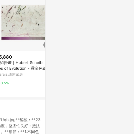
5,880
$880
$120
術掛畫｜Hubert Scheibl | St
視鼎Z-POLS 包覆式 濾藍光眼鏡
硬質塑膠防護
ps of Evolution - 霧金色鋁框
豹紋茶(S)
特力屋
arais 瑪黑家居
PChome 24h購物
1%
0.5%
1%
qRFUqb.jpg**編號：**23
去強度，堅固性良好；抵抗
*細節：**1.不同色