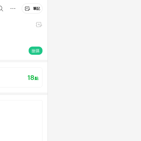
筆記
搶購
18
點