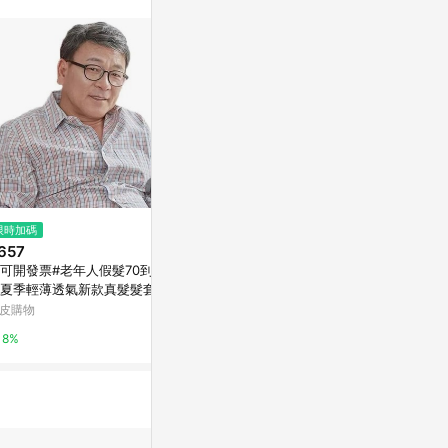
。
限時加碼
歷史低價
限時加碼
657
$3,675
$150
(降$1,225)
可開發票#老年人假髮70到80
【免費升級送禮包裝】尚恩A 8卡
韓星同款無框
夏季輕薄透氣新款真髮髮套真
男夾-藍色/BF354-313-NY
眼鏡 老錢風 張員
髮絲花白款假髮#免運
同款 李瑞 申留
皮購物
亞洲跨境設計購物平台 Pinkoi
蝦皮購物
8%
1%
4%