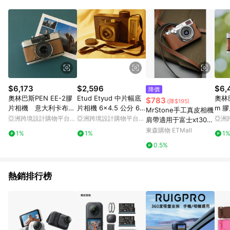
單、退貨、退款或購物中登出東森購物ETMall，將無法獲得點數
回饋。 5. 點數回饋會扣除所有折扣優惠後之最終發票金額計算，
實際回饋請依LINE購物通知為主。 6. 訂單如有使用東森購物
ETMall站內之折扣優惠(包含但不限於東森幣、樂透金、東森現金
券等)，不具點數回饋資格。詳細請依東森購物ETMall之結帳頁面
顯示為準。 7. LINE購物設有「單一商品最高回饋點數」機制(特
殊活動時開放「回饋無上限」)，以同一訂單中同一商品不論件數
計算，並依訂單成立時間當下LINE購物所設定的回饋機制為準。
8. LINE購物為購物資訊整合性平台，商品資料更新會有時間差，
$6,173
$2,596
$6,
降價
如顯示之商品規格、顏色、價位、贈品與東森購物ETMall銷售網
奧林巴斯PEN EE-2膠
Etud Etyud 中片幅底
奧林巴
$783
(降$195)
頁不符，以銷售網頁標示為準。 9. 若有贈點爭議，請務必於訂單
片相機 意大利卡布奇
片相機 6x4.5 公分 60
m 
MrStone手工真皮相機
日期+180天以內至LINE購物客服洽詢；若超過180天(含)以上進
諾色皮革
公釐鏡頭單片眼鏡 Bel
亞洲跨境設計購物平台
亞洲跨境設計購物平台
亞洲
肩帶適用于富士xt30徠
行申訴，恕無法贈點回饋。 10. 部分點數紅包僅限指定商品使
Pinkoi
Pinkoi
Pinko
卡M11 Q相機皮背帶掛
東森購物 ETMall
用，或不適用於無回饋商品。各點數紅包之適用商品與使用條件
1%
1%
1
繩
請依點數紅包頁面規則為準。
0.5%
熱銷排行榜