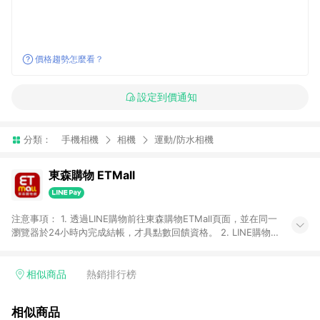
價格趨勢怎麼看？
設定到價通知
分類：
手機相機
相機
運動/防水相機
東森購物 ETMall
注意事項： 1. 透過LINE購物前往東森購物ETMall頁面，並在同一
瀏覽器於24小時內完成結帳，才具點數回饋資格。 2. LINE購物
點數回饋僅限「東森購物ETMall」商品，購買不具返點類別的商
品，以及使用網連通會員、企業福委會員等身份結帳成立之訂
單，皆不在點數回饋範圍內。 3. 如購買以下類別商品，將無法獲
相似商品
熱銷排行榜
得點數回饋：旅遊/住宿券、餐票券、手錶、精品、珠寶、
APPLE、愛買、虛擬點數卡、悠遊卡、一卡通、icash愛金卡、環
相似商品
球嚴選、商城、專案商品、「草莓網」全館商品。 4. 如取消訂