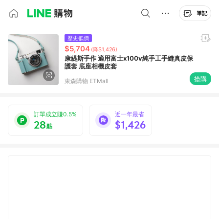
筆記
歷史低價
$5,704
(降$1,426)
康緹斯手作 適用富士x100v純手工手縫真皮保
護套 底座相機皮套
搶購
東森購物 ETMall
訂單成立賺0.5%
近一年最省
28
$1,426
點