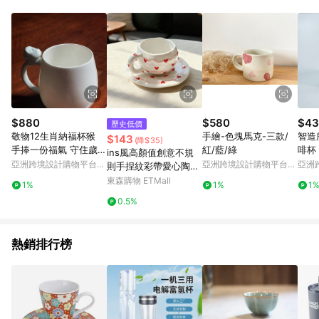
單、退貨、退款或購物中登出東森購物ETMall，將無法獲得點數
回饋。 5. 點數回饋會扣除所有折扣優惠後之最終發票金額計算，
實際回饋請依LINE購物通知為主。 6. 訂單如有使用東森購物
ETMall站內之折扣優惠(包含但不限於東森幣、樂透金、東森現金
券等)，不具點數回饋資格。詳細請依東森購物ETMall之結帳頁面
顯示為準。 7. LINE購物設有「單一商品最高回饋點數」機制(特
殊活動時開放「回饋無上限」)，以同一訂單中同一商品不論件數
計算，並依訂單成立時間當下LINE購物所設定的回饋機制為準。
8. LINE購物為購物資訊整合性平台，商品資料更新會有時間差，
$880
$580
$43
歷史低價
如顯示之商品規格、顏色、價位、贈品與東森購物ETMall銷售網
敬物12生肖納福杯猴
手繪-色塊馬克-三款/
智造
$143
(降$35)
頁不符，以銷售網頁標示為準。 9. 若有贈點爭議，請務必於訂單
手捧一份福氣 守住歲歲
紅/藍/綠
啡杯
ins風高顏值創意不規
日期+180天以內至LINE購物客服洽詢；若超過180天(含)以上進
朝朝的安康
亞洲跨境設計購物平台
亞洲跨境設計購物平台
亞洲
則手捏紋彩帶愛心陶瓷
行申訴，恕無法贈點回饋。 10. 部分點數紅包僅限指定商品使
Pinkoi
Pinkoi
Pinko
咖啡杯碟套裝手繪杯子
東森購物 ETMall
用，或不適用於無回饋商品。各點數紅包之適用商品與使用條件
1%
1%
1
1
請依點數紅包頁面規則為準。
0.5%
熱銷排行榜