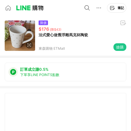
筆記
降價
$176
(降$43)
法式愛心做舊浮雕馬克杯陶瓷
搶購
東森購物 ETMall
訂單成立賺0.5%
下單享LINE POINTS點數