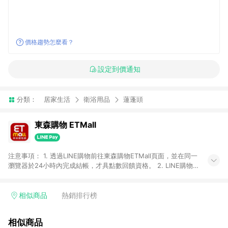
價格趨勢怎麼看？
設定到價通知
分類：
居家生活
衛浴用品
蓮蓬頭
東森購物 ETMall
注意事項： 1. 透過LINE購物前往東森購物ETMall頁面，並在同一
瀏覽器於24小時內完成結帳，才具點數回饋資格。 2. LINE購物
點數回饋僅限「東森購物ETMall」商品，購買不具返點類別的商
品，以及使用網連通會員、企業福委會員等身份結帳成立之訂
單，皆不在點數回饋範圍內。 3. 如購買以下類別商品，將無法獲
相似商品
熱銷排行榜
得點數回饋：旅遊/住宿券、餐票券、手錶、精品、珠寶、
APPLE、愛買、虛擬點數卡、悠遊卡、一卡通、icash愛金卡、環
相似商品
球嚴選、商城、專案商品、「草莓網」全館商品。 4. 如取消訂