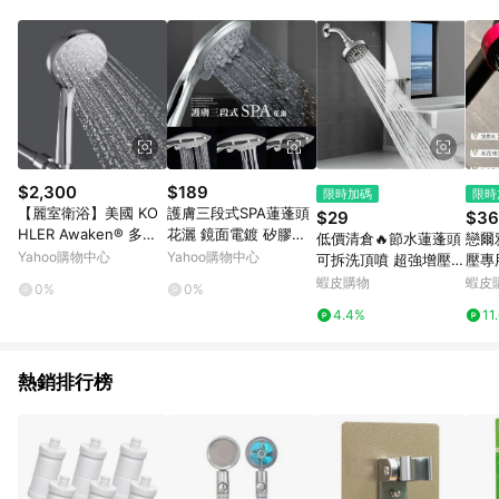
單、退貨、退款或購物中登出東森購物ETMall，將無法獲得點數
回饋。 5. 點數回饋會扣除所有折扣優惠後之最終發票金額計算，
實際回饋請依LINE購物通知為主。 6. 訂單如有使用東森購物
ETMall站內之折扣優惠(包含但不限於東森幣、樂透金、東森現金
券等)，不具點數回饋資格。詳細請依東森購物ETMall之結帳頁面
顯示為準。 7. LINE購物設有「單一商品最高回饋點數」機制(特
殊活動時開放「回饋無上限」)，以同一訂單中同一商品不論件數
計算，並依訂單成立時間當下LINE購物所設定的回饋機制為準。
8. LINE購物為購物資訊整合性平台，商品資料更新會有時間差，
$2,300
$189
限時加碼
限時
如顯示之商品規格、顏色、價位、贈品與東森購物ETMall銷售網
【麗室衛浴】美國 KO
護膚三段式SPA蓮蓬頭
$29
$36
頁不符，以銷售網頁標示為準。 9. 若有贈點爭議，請務必於訂單
HLER Awaken® 多功
花灑 鏡面電鍍 矽膠出
低價清倉🔥節水蓮蓬頭
戀爾
日期+180天以內至LINE購物客服洽詢；若超過180天(含)以上進
能手持蓮蓬-流線型
水孔 按摩水柱花灑-輕
Yahoo購物中心
Yahoo購物中心
可拆洗頂噴 超強增壓大
壓專
行申訴，恕無法贈點回饋。 10. 部分點數紅包僅限指定商品使
(鉻) K-R72421T-CP
居家1001
頂噴 頂噴頭 賓館酒店
通用
蝦皮購物
蝦皮
用，或不適用於無回饋商品。各點數紅包之適用商品與使用條件
0%
0%
淋浴噴頭 澡堂賓館花灑
請依點數紅包頁面規則為準。
4.4%
11
增壓蓮蓬頭 老式小淋浴
噴頭
熱銷排行榜