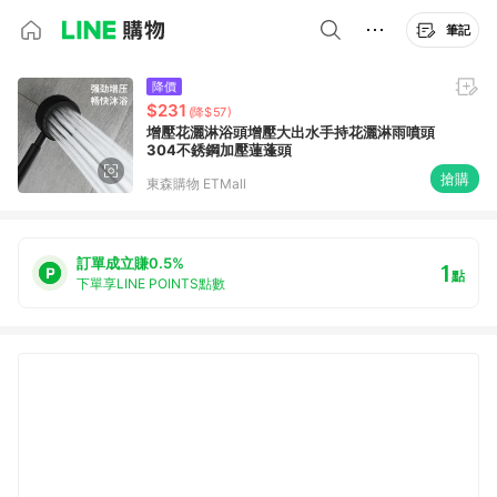
筆記
降價
$231
(降$57)
增壓花灑淋浴頭增壓大出水手持花灑淋雨噴頭
304不銹鋼加壓蓮蓬頭
搶購
東森購物 ETMall
訂單成立賺0.5%
1
點
下單享LINE POINTS點數