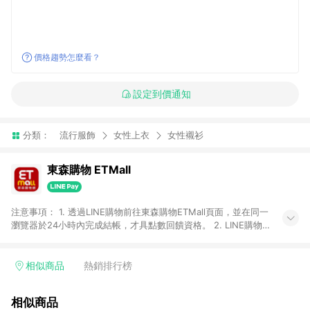
價格趨勢怎麼看？
設定到價通知
分類：
流行服飾
女性上衣
女性襯衫
東森購物 ETMall
注意事項： 1. 透過LINE購物前往東森購物ETMall頁面，並在同一
瀏覽器於24小時內完成結帳，才具點數回饋資格。 2. LINE購物
點數回饋僅限「東森購物ETMall」商品，購買不具返點類別的商
品，以及使用網連通會員、企業福委會員等身份結帳成立之訂
單，皆不在點數回饋範圍內。 3. 如購買以下類別商品，將無法獲
相似商品
熱銷排行榜
得點數回饋：旅遊/住宿券、餐票券、手錶、精品、珠寶、
APPLE、愛買、虛擬點數卡、悠遊卡、一卡通、icash愛金卡、環
相似商品
球嚴選、商城、專案商品、「草莓網」全館商品。 4. 如取消訂