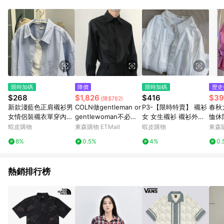
單、退貨、退款或購物中登出東森購物ETMall，將無法獲得點數
回饋。 5. 點數回饋會扣除所有折扣優惠後之最終發票金額計算，
實際回饋請依LINE購物通知為主。 6. 訂單如有使用東森購物
ETMall站內之折扣優惠(包含但不限於東森幣、樂透金、東森現金
券等)，不具點數回饋資格。詳細請依東森購物ETMall之結帳頁面
顯示為準。 7. LINE購物設有「單一商品最高回饋點數」機制(特
殊活動時開放「回饋無上限」)，以同一訂單中同一商品不論件數
計算，並依訂單成立時間當下LINE購物所設定的回饋機制為準。
8. LINE購物為購物資訊整合性平台，商品資料更新會有時間差，
限時加碼
降價
限時加碼
歷史
如顯示之商品規格、顏色、價位、贈品與東森購物ETMall銷售網
$268
$1,826
$416
$39
(降$782)
頁不符，以銷售網頁標示為準。 9. 若有贈點爭議，請務必於訂單
新款淺藍色正肩襯衫男
COLN做gentleman or
P3-【限時特賣】 襯衫
春秋
日期+180天以內至LINE購物客服洽詢；若超過180天(含)以上進
女情侶裝襯衣單穿內搭
gentlewoman不必是
女 女生襯衫 襯衫外套
恤休
行申訴，恕無法贈點回饋。 10. 部分點數紅包僅限指定商品使
長袖上衣春季外套
英國人 1件疊門襟襯衫
防曬外套 韓版襯衫 森
娃領
蝦皮購物
東森購物 ETMall
蝦皮購物
東森購
用，或不適用於無回饋商品。各點數紅包之適用商品與使用條件
即可
係輕奢藍色襯衫女春秋
衣
請依點數紅包頁面規則為準。
8%
0.5%
4%
0.
內搭疊穿百搭顯瘦小個
子正肩襯衣
熱銷排行榜