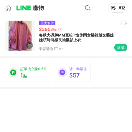
筆記
歷史低價
$395
(降$57)
春秋大碼胖MM寬松T恤休閑女裝韓版文藝娃
娃領時尚感長袖襯衫上衣
搶購
東森購物 ETMall
訂單成立賺0.5%
近一年最省
1
$57
點