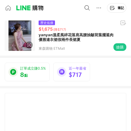
筆記
歷史低價
$1,675
(降$717)
yanyan溫柔風碎花落肩高腰抽皺荷葉擺遮肉
優雅連衣裙假兩件長裙夏
搶購
東森購物 ETMall
訂單成立賺0.5%
近一年最省
8
$717
點