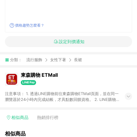
價格趨勢怎麼看？
設定到價通知
分類：
流行服飾
女性下著
長裙
東森購物 ETMall
注意事項： 1. 透過LINE購物前往東森購物ETMall頁面，並在同一
瀏覽器於24小時內完成結帳，才具點數回饋資格。 2. LINE購物
點數回饋僅限「東森購物ETMall」商品，購買不具返點類別的商
品，以及使用網連通會員、企業福委會員等身份結帳成立之訂
單，皆不在點數回饋範圍內。 3. 如購買以下類別商品，將無法獲
相似商品
熱銷排行榜
得點數回饋：旅遊/住宿券、餐票券、手錶、精品、珠寶、
APPLE、愛買、虛擬點數卡、悠遊卡、一卡通、icash愛金卡、環
相似商品
球嚴選、商城、專案商品、「草莓網」全館商品。 4. 如取消訂