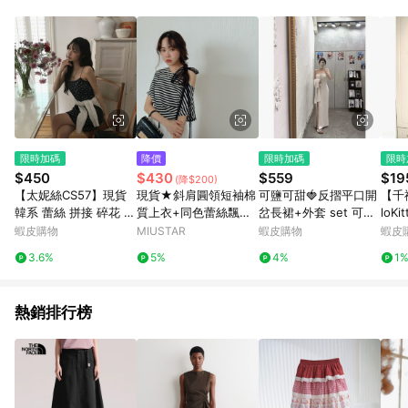
單、退貨、退款或購物中登出東森購物ETMall，將無法獲得點數
回饋。 5. 點數回饋會扣除所有折扣優惠後之最終發票金額計算，
實際回饋請依LINE購物通知為主。 6. 訂單如有使用東森購物
ETMall站內之折扣優惠(包含但不限於東森幣、樂透金、東森現金
券等)，不具點數回饋資格。詳細請依東森購物ETMall之結帳頁面
顯示為準。 7. LINE購物設有「單一商品最高回饋點數」機制(特
殊活動時開放「回饋無上限」)，以同一訂單中同一商品不論件數
計算，並依訂單成立時間當下LINE購物所設定的回饋機制為準。
8. LINE購物為購物資訊整合性平台，商品資料更新會有時間差，
限時加碼
降價
限時加碼
限時
如顯示之商品規格、顏色、價位、贈品與東森購物ETMall銷售網
$450
$430
$559
$19
(降$200)
頁不符，以銷售網頁標示為準。 9. 若有贈點爭議，請務必於訂單
【太妮絲CS57】現貨
現貨★斜肩圓領短袖棉
可鹽可甜🍓反摺平口開
【千
日期+180天以內至LINE購物客服洽詢；若超過180天(含)以上進
韓系 蕾絲 拼接 碎花 連
質上衣+同色蕾絲飄帶
岔長裙+外套 set 可拆
loK
行申訴，恕無法贈點回饋。 10. 部分點數紅包僅限指定商品使
衣裙 洋裝 短洋裝 深藍
(共3色)0415 【NR056
式手掌厚杯 彈力棉料
女夏
蝦皮購物
MIUSTAR
蝦皮購物
蝦皮
用，或不適用於無回饋商品。各點數紅包之適用商品與使用條件
色 花花 細肩帶 夏天 甜
5】
下圍鬆緊 長裙兩件套
身 
請依點數紅包頁面規則為準。
3.6%
5%
4%
1
美 日常穿
休閒套裝 辣妹穿搭
短款
熱銷排行榜