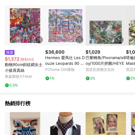
單、退貨、退款或購物中登出東森購物ETMall，將無法獲得點數
回饋。 5. 點數回饋會扣除所有折扣優惠後之最終發票金額計算，
實際回饋請依LINE購物通知為主。 6. 訂單如有使用東森購物
ETMall站內之折扣優惠(包含但不限於東森幣、樂透金、東森現金
券等)，不具點數回饋資格。詳細請依東森購物ETMall之結帳頁面
顯示為準。 7. LINE購物設有「單一商品最高回饋點數」機制(特
殊活動時開放「回饋無上限」)，以同一訂單中同一商品不論件數
計算，並依訂單成立時間當下LINE購物所設定的回饋機制為準。
8. LINE購物為購物資訊整合性平台，商品資料更新會有時間差，
$36,600
$1,029
$1,
降價
如顯示之商品規格、顏色、價位、贈品與東森購物ETMall銷售網
Hermes 愛馬仕 Les D
巴黎轉角/Pixorama/eB
塔倫
$1,372
(降$342)
頁不符，以銷售網頁標示為準。 9. 若有贈點爭議，請務必於訂單
ouze Leopards 90 c
oy/1000片拼圖/HEYE
Mast
動物90cm斜紋綢女士
日期+180天以內至LINE購物客服洽詢；若超過180天(含)以上進
m手工捲邊斜紋真絲雙
000
PChome 24h購物
雷諾瓦拼圖文化坊
雷諾
小披肩真絲
行申訴，恕無法贈點回饋。 10. 部分點數紅包僅限指定商品使
面方巾(玫瑰/天空藍/
東森購物 ETMall
用，或不適用於無回饋商品。各點數紅包之適用商品與使用條件
1%
2%
2
紅)
請依點數紅包頁面規則為準。
0.5%
熱銷排行榜