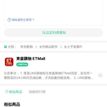
價格趨勢怎麼看？
設定到價通知
分類：
鞋包配飾
女性飾品配件
女士手套圍巾
東森購物 ETMall
注意事項： 1. 透過LINE購物前往東森購物ETMall頁面，並在同一
瀏覽器於24小時內完成結帳，才具點數回饋資格。 2. LINE購物
點數回饋僅限「東森購物ETMall」商品，購買不具返點類別的商
品，以及使用網連通會員、企業福委會員等身份結帳成立之訂
單，皆不在點數回饋範圍內。 3. 如購買以下類別商品，將無法獲
相似商品
熱銷排行榜
得點數回饋：旅遊/住宿券、餐票券、手錶、精品、珠寶、
APPLE、愛買、虛擬點數卡、悠遊卡、一卡通、icash愛金卡、環
相似商品
球嚴選、商城、專案商品、「草莓網」全館商品。 4. 如取消訂