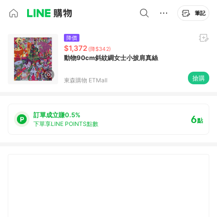
筆記
降價
$1,372
(降$342)
動物90cm斜紋綢女士小披肩真絲
搶購
東森購物 ETMall
訂單成立賺0.5%
6
點
下單享LINE POINTS點數