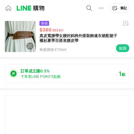
筆記
降價
$360
(降$89)
真皮寬腰帶女腰封斜跨外搭裝飾連衣裙配裙子
襯衫夏季百搭束腰皮帶
搶購
東森購物 ETMall
訂單成立賺0.5%
1
點
下單享LINE POINTS點數