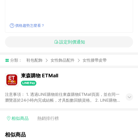
價格趨勢怎麼看？
設定到價通知
分類：
鞋包配飾
女性飾品配件
女性腰帶皮帶
東森購物 ETMall
注意事項： 1. 透過LINE購物前往東森購物ETMall頁面，並在同一
瀏覽器於24小時內完成結帳，才具點數回饋資格。 2. LINE購物
點數回饋僅限「東森購物ETMall」商品，購買不具返點類別的商
品，以及使用網連通會員、企業福委會員等身份結帳成立之訂
單，皆不在點數回饋範圍內。 3. 如購買以下類別商品，將無法獲
相似商品
熱銷排行榜
得點數回饋：旅遊/住宿券、餐票券、手錶、精品、珠寶、
APPLE、愛買、虛擬點數卡、悠遊卡、一卡通、icash愛金卡、環
相似商品
球嚴選、商城、專案商品、「草莓網」全館商品。 4. 如取消訂