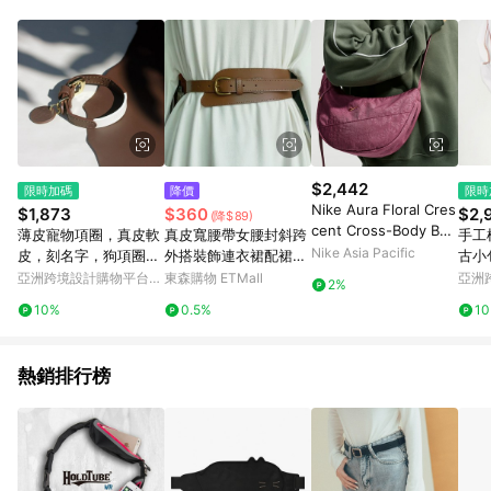
單、退貨、退款或購物中登出東森購物ETMall，將無法獲得點數
回饋。 5. 點數回饋會扣除所有折扣優惠後之最終發票金額計算，
實際回饋請依LINE購物通知為主。 6. 訂單如有使用東森購物
ETMall站內之折扣優惠(包含但不限於東森幣、樂透金、東森現金
券等)，不具點數回饋資格。詳細請依東森購物ETMall之結帳頁面
顯示為準。 7. LINE購物設有「單一商品最高回饋點數」機制(特
殊活動時開放「回饋無上限」)，以同一訂單中同一商品不論件數
計算，並依訂單成立時間當下LINE購物所設定的回饋機制為準。
8. LINE購物為購物資訊整合性平台，商品資料更新會有時間差，
$2,442
限時加碼
降價
限時
如顯示之商品規格、顏色、價位、贈品與東森購物ETMall銷售網
Nike Aura Floral Cres
$1,873
$360
$2,
(降$89)
頁不符，以銷售網頁標示為準。 9. 若有贈點爭議，請務必於訂單
cent Cross-Body Bag
薄皮寵物項圈，真皮軟
真皮寬腰帶女腰封斜跨
手工
日期+180天以內至LINE購物客服洽詢；若超過180天(含)以上進
(4L)
Nike Asia Pacific
皮，刻名字，狗項圈，
外搭裝飾連衣裙配裙子
古小
行申訴，恕無法贈點回饋。 10. 部分點數紅包僅限指定商品使
貓項圈
襯衫夏季百搭束腰皮帶
斜挎
亞洲跨境設計購物平台
東森購物 ETMall
亞洲
用，或不適用於無回饋商品。各點數紅包之適用商品與使用條件
2%
Pinkoi
Pinko
請依點數紅包頁面規則為準。
10%
0.5%
1
熱銷排行榜