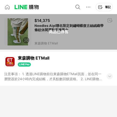
筆記
$14,375
Needles Aipl聯名限定刺繡蝴蝶復古絲絨織帶
條紋休閑運動長褲男女
商品已停售
東森購物 ETMall
東森購物 ETMall
注意事項： 1. 透過LINE購物前往東森購物ETMall頁面，並在同一
瀏覽器於24小時內完成結帳，才具點數回饋資格。 2. LINE購物
點數回饋僅限「東森購物ETMall」商品，購買不具返點類別的商
品，以及使用網連通會員、企業福委會員等身份結帳成立之訂
單，皆不在點數回饋範圍內。 3. 如購買以下類別商品，將無法獲
得點數回饋：旅遊/住宿券、餐票券、手錶、精品、珠寶、
APPLE、愛買、虛擬點數卡、悠遊卡、一卡通、icash愛金卡、環
球嚴選、商城、專案商品、「草莓網」全館商品。 4. 如取消訂
單、退貨、退款或購物中登出東森購物ETMall，將無法獲得點數