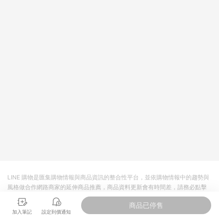
回饋。 5. 點數回饋會扣除所有折扣優惠後之最終發票金額計算，
實際回饋請依LINE購物通知為主。 6. 訂單如有使用東森購物
ETMall站內之折扣優惠(包含但不限於東森幣、樂透金、東森現金
券等)，不具點數回饋資格。詳細請依東森購物ETMall之結帳頁面
顯示為準。 7. LINE購物設有「單一商品最高回饋點數」機制(特
殊活動時開放「回饋無上限」)，以同一訂單中同一商品不論件數
計算，並依訂單成立時間當下LINE購物所設定的回饋機制為準。
8. LINE購物為購物資訊整合性平台，商品資料更新會有時間差，
如顯示之商品規格、顏色、價位、贈品與東森購物ETMall銷售網
頁不符，以銷售網頁標示為準。 9. 若有贈點爭議，請務必於訂單
日期+180天以內至LINE購物客服洽詢；若超過180天(含)以上進
行申訴，恕無法贈點回饋。 10. 部分點數紅包僅限指定商品使
用，或不適用於無回饋商品。各點數紅包之適用商品與使用條件
請依點數紅包頁面規則為準。
LINE 購物是匯集購物情報與商品資訊的整合性平台，並依購物情報中的趨勢與
風格做合作網路商家的延伸商品推薦，商品資料更新會有時間差，請務必點擊
商品至各合作網路商家，確認現售價與購物條件，一切資訊以合作廠商網頁為
商品已停售
準。
加入筆記
設定到價通知