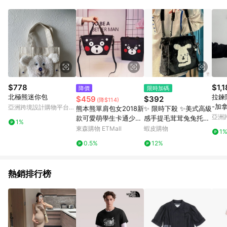
單、退貨、退款或購物中登出東森購物ETMall，將無法獲得點數
回饋。 5. 點數回饋會扣除所有折扣優惠後之最終發票金額計算，
實際回饋請依LINE購物通知為主。 6. 訂單如有使用東森購物
ETMall站內之折扣優惠(包含但不限於東森幣、樂透金、東森現金
券等)，不具點數回饋資格。詳細請依東森購物ETMall之結帳頁面
顯示為準。 7. LINE購物設有「單一商品最高回饋點數」機制(特
殊活動時開放「回饋無上限」)，以同一訂單中同一商品不論件數
計算，並依訂單成立時間當下LINE購物所設定的回饋機制為準。
8. LINE購物為購物資訊整合性平台，商品資料更新會有時間差，
$778
$1,
降價
限時加碼
如顯示之商品規格、顏色、價位、贈品與東森購物ETMall銷售網
北極熊迷你包
拉鍊
$459
$392
(降$114)
頁不符，以銷售網頁標示為準。 9. 若有贈點爭議，請務必於訂單
-加拿
亞洲跨境設計購物平台
熊本熊單肩包女2018新
✨ 限時下殺 ✨美式高級
日期+180天以內至LINE購物客服洽詢；若超過180天(含)以上進
Pinkoi
亞洲
款可愛萌學生卡通少女
感手提毛茸茸兔兔托特
行申訴，恕無法贈點回饋。 10. 部分點數紅包僅限指定商品使
1%
Pinko
包包女斜跨包小手提包
包秋冬冬季女包可愛毛
東森購物 ETMall
蝦皮購物
用，或不適用於無回饋商品。各點數紅包之適用商品與使用條件
1
絨包單肩包女
請依點數紅包頁面規則為準。
0.5%
12%
熱銷排行榜