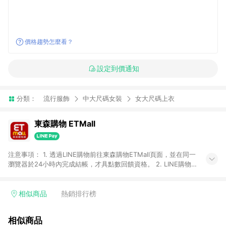
價格趨勢怎麼看？
設定到價通知
分類：
流行服飾
中大尺碼女裝
女大尺碼上衣
東森購物 ETMall
注意事項： 1. 透過LINE購物前往東森購物ETMall頁面，並在同一
瀏覽器於24小時內完成結帳，才具點數回饋資格。 2. LINE購物
點數回饋僅限「東森購物ETMall」商品，購買不具返點類別的商
品，以及使用網連通會員、企業福委會員等身份結帳成立之訂
單，皆不在點數回饋範圍內。 3. 如購買以下類別商品，將無法獲
相似商品
熱銷排行榜
得點數回饋：旅遊/住宿券、餐票券、手錶、精品、珠寶、
APPLE、愛買、虛擬點數卡、悠遊卡、一卡通、icash愛金卡、環
相似商品
球嚴選、商城、專案商品、「草莓網」全館商品。 4. 如取消訂