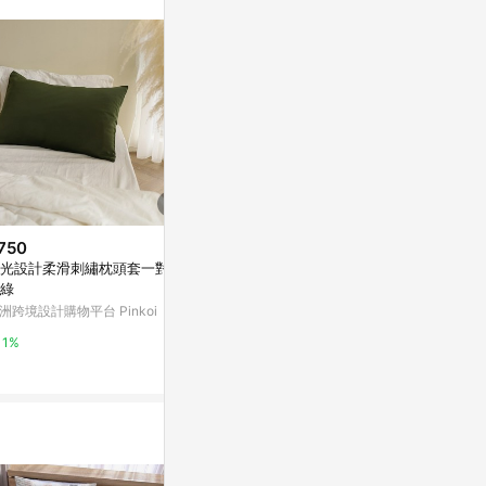
訊整合性平台，商
銷售網頁標示為
進行申訴，恕無法
使用條件請依點數
750
$9,248
限時加碼
光設計柔滑刺繡枕頭套一對-月
薰衣草麻羽絨被套 / 柔軟麻/ 被
$890
綠
套 / 被套
【UN#】台灣
洲跨境設計購物平台 Pinkoi
亞洲跨境設計購物平台 Pinkoi
0織 精梳棉】
組 床包枕套組 
蝦皮購物
1%
1%
4%