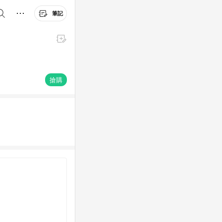
筆記
搶購