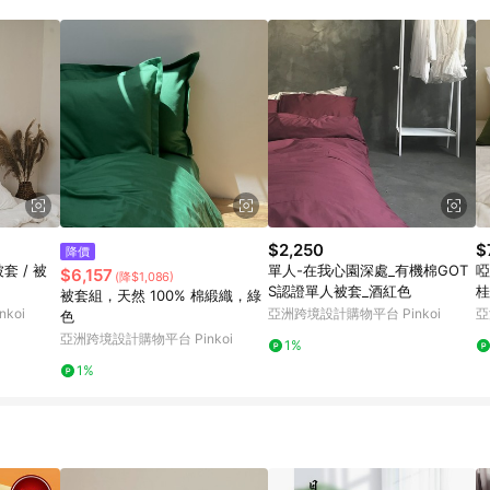
訂單成立時間當下LINE購物所設定的回饋機制為準。 8. LINE購物為購物資
，如顯示之商品規格、顏色、價位、贈品與東森購物ETMall銷售網頁不符，以
，請務必於訂單日期+180天以內至LINE購物客服洽詢；若超過180天(含)以上
部分點數紅包僅限指定商品使用，或不適用於無回饋商品。各點數紅包之適用商品與
$2,250
$
降價
套 / 被
單人-在我心園深處_有機棉GOT
啞
$6,157
(降$1,086)
S認證單人被套_酒紅色
桂
被套組，天然 100% 棉緞織，綠
koi
亞洲跨境設計購物平台 Pinkoi
亞
色
亞洲跨境設計購物平台 Pinkoi
1%
1%