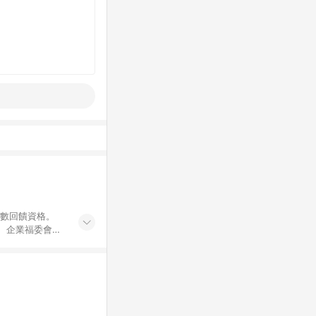
點數回饋資格。
員、企業福委會員
遊/住宿券、餐票
商城、專案商品、
。 5. 點數回
物ETMall站
Mall之結帳頁
以同一訂單中同一