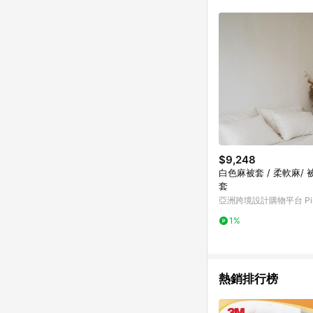
商品不論件數計算，並依
品資料更新會有時間差
準。 9. 若有贈點爭議
贈點回饋。 10. 
紅包頁面規則為準。
$9,248
白色麻被套 / 柔軟麻/ 被
套
亞洲跨境設計購物平台 Pin
1%
熱銷排行榜