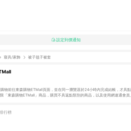
設定到價通知
寢具/家飾
被子毯子被套
Mall
INE購物前往東森購物ETMall頁面，並在同一瀏覽器於24小時內完成結帳，才具
回饋僅限「東森購物ETMall」商品，購買不具返點類別的商品，以及使用網連通會
皆不在點數回饋範圍內。 3. 如購買以下類別商品，將無法獲得點數回饋：旅
APPLE、愛買、虛擬點數卡、悠遊卡、一卡通、icash愛金卡、環球嚴選、
4. 如取消訂單、退貨、退款或購物中登出東森購物ETMall，將無法獲得點數回饋
排行榜
之最終發票金額計算，實際回饋請依LINE購物通知為主。 6. 訂單如有使用東森購
限於東森幣、樂透金、東森現金券等)，不具點數回饋資格。詳細請依東森購物ET
INE購物設有「單一商品最高回饋點數」機制(特殊活動時開放「回饋無上限」)，