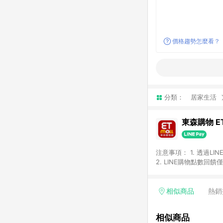
價格趨勢怎麼看？
分類：
居家生活
東森購物 ET
注意事項： 1. 透過L
2. LINE購物點數
等身份結帳成立之訂單，
券、手錶、精品、珠寶、
「草莓網」全館商品。 
相似商品
熱銷
饋會扣除所有折扣優惠後
內之折扣優惠(包含但不
相似商品
面顯示為準。 7. L