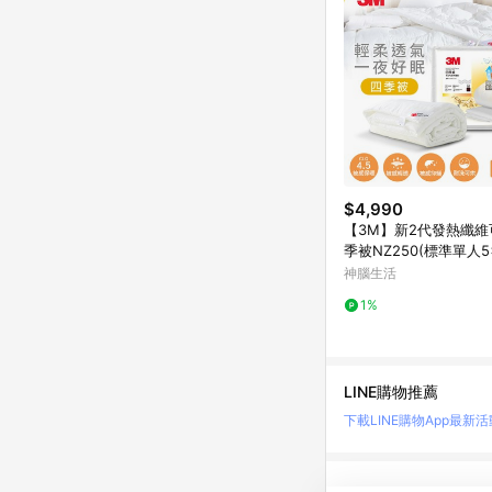
$4,990
【3M】新2代發熱纖維
季被NZ250(標準單人5x
神腦生活
1%
LINE購物推薦
下載LINE購物App
最新活