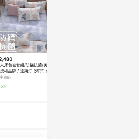
2,480
限時加碼
限時加碼
人床包被套組/防蹣抗菌/美國
$13,900
$1,680
授權品牌 / 達斯汀 [鴻宇] 台灣
BURBERRY Kids BB 毛毯
DUYAN竹漾 
 - 2305咖
宇寢飾
台灣製
微風精品線上
萬家福線上購
5%
5%
1%