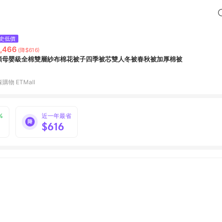
史低價
,466
(降$616)
類母嬰級全棉雙層紗布棉花被子四季被芯雙人冬被春秋被加厚棉被
購物 ETMall
%
近一年最省
$616