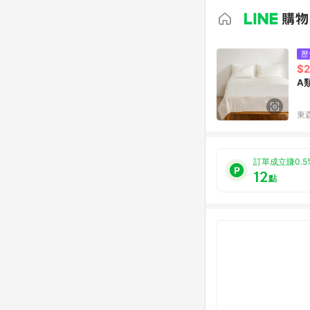
歷
$2
A
東森
訂單成立賺0.5
12
點