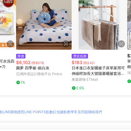
$
降價
歷史低價
可水洗四
單
$6,102
$183
(降$678)
(降$45)
7)
棉
圓夢 四季被-銀白灰
日本進口衣架曬被子床單家用可
製
鴻
伸縮桿加長大號陽臺曬被套浴巾
亞洲跨境設計購物平台 Pinkoi
神器
東森購物 ETMall
1%
0.5%
動
LINE購物護照
LINE POINTS點數紅包
賺點教學
常見問題
聯絡我們