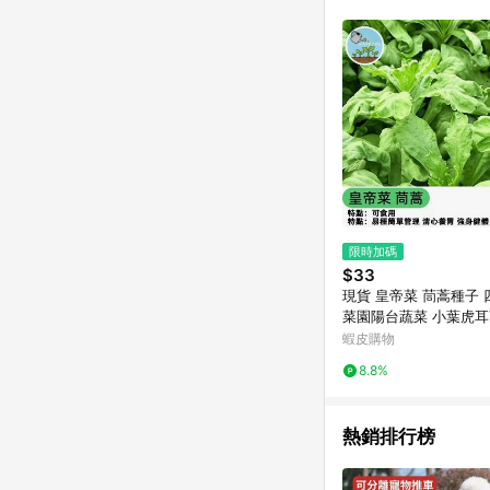
商品不論件數計算，並依
品資料更新會有時間差
準。 9. 若有贈點爭議
贈點回饋。 10. 
紅包頁面規則為準。
限時加碼
$33
現貨 皇帝菜 茼蒿種子
菜園陽台蔬菜 小葉虎耳
茼蒿 火鍋菜 四季蔬菜 
蝦皮購物
嫩火鍋蔬 葉菜類種子
8.8%
熱銷排行榜