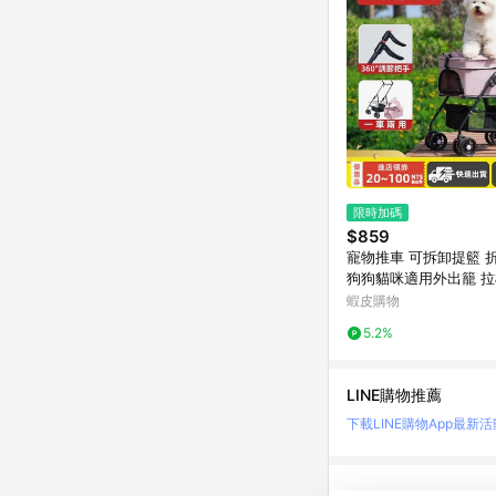
限時加碼
$859
寵物推車 可拆卸提籃 
狗狗貓咪適用外出籠 
推車狗推車貓咪推車可
蝦皮購物
推車寵物
5.2%
LINE購物推薦
下載LINE購物App
最新活