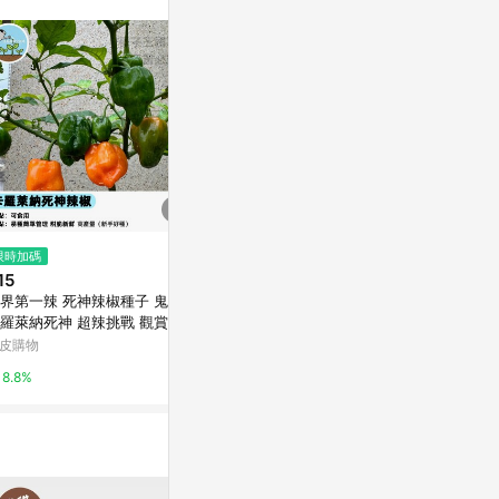
訊整合性平台，商
銷售網頁標示為
進行申訴，恕無法
使用條件請依點數
限時加碼
限時加碼
限時加碼
15
$38
$15
界第一辣 死神辣椒種子 鬼椒
台灣現貨 義大利生菜種子 俗稱A
🌿【稀有新
羅萊納死神 超辣挑戰 觀賞食用
菜 全年可種 快速收成 脆嫩免煮
又稱大果西番
栽陽台 辣椒收藏 煉獄級 自種
火鍋沙拉 家庭農場 陽台盆栽 新
熱好種植 陽
皮購物
蝦皮購物
蝦皮購物
椒
手友善 耐熱易種
自產自採 水
8.8%
8.8%
8.8%