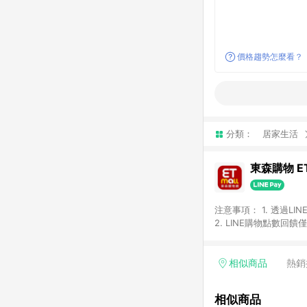
價格趨勢怎麼看？
分類：
居家生活
東森購物 ET
注意事項： 1. 透過L
2. LINE購物點數
等身份結帳成立之訂單，
券、手錶、精品、珠寶、
「草莓網」全館商品。 
相似商品
熱銷
饋會扣除所有折扣優惠後
內之折扣優惠(包含但不
相似商品
面顯示為準。 7. L