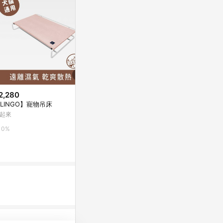
2,280
$399
$656
LINGO】寵物吊床
日本Unicharm 消臭大師 森林香
寵物宇宙旗艦
狗尿墊(LL)(42片/包)
起來
Yahoo購物中
Yahoo購物中心
0%
1%
1%