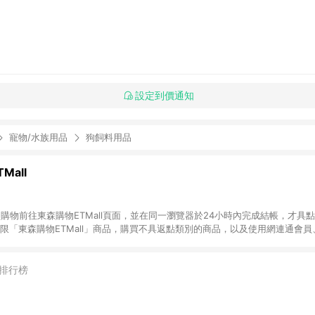
設定到價通知
寵物/水族用品
狗飼料用品
Mall
INE購物前往東森購物ETMall頁面，並在同一瀏覽器於24小時內完成結帳，才具
回饋僅限「東森購物ETMall」商品，購買不具返點類別的商品，以及使用網連通會
皆不在點數回饋範圍內。 3. 如購買以下類別商品，將無法獲得點數回饋：旅
APPLE、愛買、虛擬點數卡、悠遊卡、一卡通、icash愛金卡、環球嚴選、
4. 如取消訂單、退貨、退款或購物中登出東森購物ETMall，將無法獲得點數回饋
排行榜
之最終發票金額計算，實際回饋請依LINE購物通知為主。 6. 訂單如有使用東森購
限於東森幣、樂透金、東森現金券等)，不具點數回饋資格。詳細請依東森購物ET
INE購物設有「單一商品最高回饋點數」機制(特殊活動時開放「回饋無上限」)，