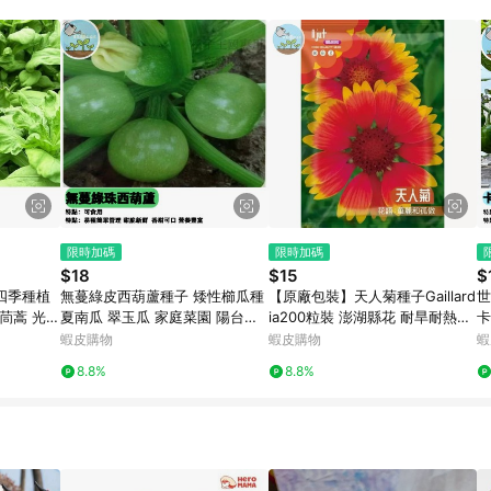
訂單成立時間當下LINE購物所設定的回饋機制為準。 8. LINE購物為購物資
，如顯示之商品規格、顏色、價位、贈品與東森購物ETMall銷售網頁不符，以
，請務必於訂單日期+180天以內至LINE購物客服洽詢；若超過180天(含)以上
部分點數紅包僅限指定商品使用，或不適用於無回饋商品。各點數紅包之適用商品與
限時加碼
限時加碼
$18
$15
$
 四季種植
無蔓綠皮西葫蘆種子 矮性櫛瓜種
【原廠包裝】天人菊種子Gaillard
世
茼蒿 光杆
夏南瓜 翠玉瓜 家庭菜園 陽台盆
ia200粒裝 澎湖縣花 耐旱耐熱草
卡
快收成 鮮
栽 易栽種 豐收快 自種無農藥 新
花 四季開花 蜜源植物 地被盆栽
盆
蝦皮購物
蝦皮購物
蝦
鮮採種 適合台灣氣候
兩用 新手必成
辣
8.8%
8.8%