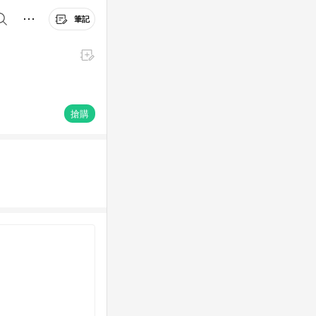
筆記
搶購