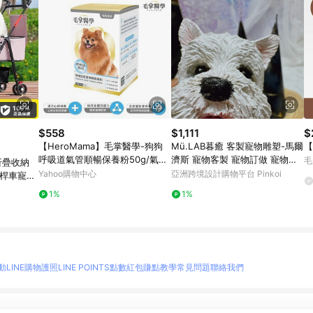
$558
$1,111
$
【HeroMama】毛掌醫學-狗狗
Mü.LAB暮癒 客製寵物雕塑-馬爾
【
呼吸道氣管順暢保養粉50g/氣管
濟斯 寵物客製 寵物訂做 寵物紀
毛
折疊收納
保養
念
Yahoo購物中心
亞洲跨境設計購物平台 Pinkoi
拉桿車寵物
折疊寵物
1%
1%
動
LINE購物護照
LINE POINTS點數紅包
賺點教學
常見問題
聯絡我們