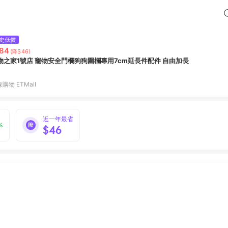
史低價
84
(降$46)
物之家1號店 寵物安全門欄狗狗圍欄專用7cm延長件配件 自由加長
購物 ETMall
近一年最省
%
$46