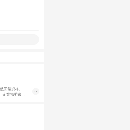
點數回饋資格。
員、企業福委會員
遊/住宿券、餐票
商城、專案商品、
。 5. 點數回
物ETMall站
Mall之結帳頁
以同一訂單中同一