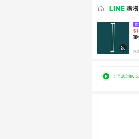
歷
$1
寵
東森
訂單成立賺0.5