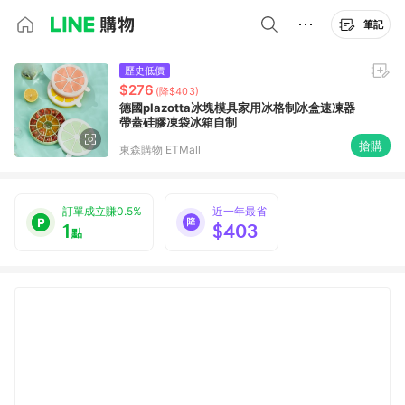
筆記
歷史低價
$276
(降$403)
德國plazotta冰塊模具家用冰格制冰盒速凍器
帶蓋硅膠凍袋冰箱自制
搶購
東森購物 ETMall
訂單成立賺0.5%
近一年最省
1
$403
點