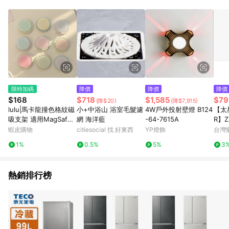
單、退貨、退款或購物中登出東森購物ETMall，將無法獲得點數
回饋。 5. 點數回饋會扣除所有折扣優惠後之最終發票金額計算，
實際回饋請依LINE購物通知為主。 6. 訂單如有使用東森購物
ETMall站內之折扣優惠(包含但不限於東森幣、樂透金、東森現金
券等)，不具點數回饋資格。詳細請依東森購物ETMall之結帳頁面
顯示為準。 7. LINE購物設有「單一商品最高回饋點數」機制(特
殊活動時開放「回饋無上限」)，以同一訂單中同一商品不論件數
計算，並依訂單成立時間當下LINE購物所設定的回饋機制為準。
8. LINE購物為購物資訊整合性平台，商品資料更新會有時間差，
限時加碼
降價
降價
降價
如顯示之商品規格、顏色、價位、贈品與東森購物ETMall銷售網
$168
$718
$1,585
$79
(降$20)
(降$7,915)
頁不符，以銷售網頁標示為準。 9. 若有贈點爭議，請務必於訂單
lulu|馬卡龍撞色格紋磁
小+中浴山 浴室毛髮濾
4W戶外投射壁燈 B124
【太
日期+180天以內至LINE購物客服洽詢；若超過180天(含)以上進
吸支架 適用MagSafe
網 海洋藍
-64-7615A
R】Z
行申訴，恕無法贈點回饋。 10. 部分點數紅包僅限指定商品使
磁吸支架手機強力吸附
ht水
蝦皮購物
citiesocial 找 好東西
YP燈飾
台灣
用，或不適用於無回饋商品。各點數紅包之適用商品與使用條件
燈-
請依點數紅包頁面規則為準。
1%
0.5%
5%
3
熱銷排行榜