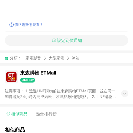
價格趨勢怎麼看？
設定到價通知
分類：
家電影音
大型家電
冰箱
東森購物 ETMall
注意事項： 1. 透過LINE購物前往東森購物ETMall頁面，並在同一
瀏覽器於24小時內完成結帳，才具點數回饋資格。 2. LINE購物
點數回饋僅限「東森購物ETMall」商品，購買不具返點類別的商
品，以及使用網連通會員、企業福委會員等身份結帳成立之訂
單，皆不在點數回饋範圍內。 3. 如購買以下類別商品，將無法獲
相似商品
熱銷排行榜
得點數回饋：旅遊/住宿券、餐票券、手錶、精品、珠寶、
APPLE、愛買、虛擬點數卡、悠遊卡、一卡通、icash愛金卡、環
相似商品
球嚴選、商城、專案商品、「草莓網」全館商品。 4. 如取消訂