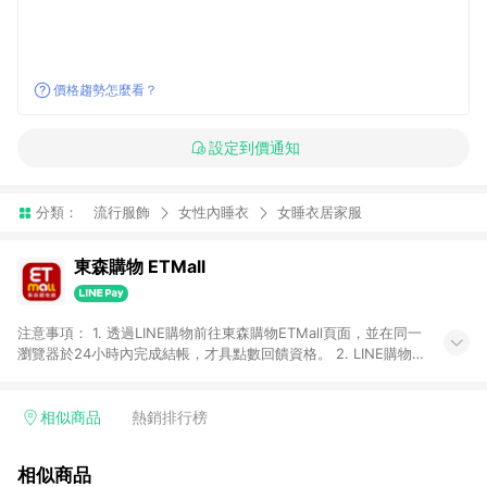
價格趨勢怎麼看？
設定到價通知
分類：
流行服飾
女性內睡衣
女睡衣居家服
東森購物 ETMall
注意事項： 1. 透過LINE購物前往東森購物ETMall頁面，並在同一
瀏覽器於24小時內完成結帳，才具點數回饋資格。 2. LINE購物
點數回饋僅限「東森購物ETMall」商品，購買不具返點類別的商
品，以及使用網連通會員、企業福委會員等身份結帳成立之訂
單，皆不在點數回饋範圍內。 3. 如購買以下類別商品，將無法獲
相似商品
熱銷排行榜
得點數回饋：旅遊/住宿券、餐票券、手錶、精品、珠寶、
APPLE、愛買、虛擬點數卡、悠遊卡、一卡通、icash愛金卡、環
相似商品
球嚴選、商城、專案商品、「草莓網」全館商品。 4. 如取消訂