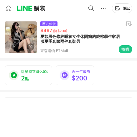
筆記
歷史低價
$467
(降$200)
夏款黑色條紋睡衣女生休閑簡約純棉學生家居
服夏季套頭兩件套裝男
搶購
東森購物 ETMall
訂單成立賺0.5%
近一年最省
2
$200
點