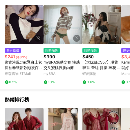
單、退貨、退款或購物中登出東森購物ETMall，將無法獲得點數
回饋。 5. 點數回饋會扣除所有折扣優惠後之最終發票金額計算，
實際回饋請依LINE購物通知為主。 6. 訂單如有使用東森購物
ETMall站內之折扣優惠(包含但不限於東森幣、樂透金、東森現金
券等)，不具點數回饋資格。詳細請依東森購物ETMall之結帳頁面
顯示為準。 7. LINE購物設有「單一商品最高回饋點數」機制(特
殊活動時開放「回饋無上限」)，以同一訂單中同一商品不論件數
計算，並依訂單成立時間當下LINE購物所設定的回饋機制為準。
8. LINE購物為購物資訊整合性平台，商品資料更新會有時間差，
歷史低價
限時加碼
限時加碼
歷史
如顯示之商品規格、顏色、價位、贈品與東森購物ETMall銷售網
$241
$390
$450
$3,
(降$35)
頁不符，以銷售網頁標示為準。 9. 若有贈點爭議，請務必於訂單
復古港風chic緊身上衣
myBRA魅動交響 性感
【太妮絲CS57】現貨
Kam
日期+180天以內至LINE購物客服洽詢；若超過180天(含)以上進
長袖春裝新款顯瘦百搭
交叉蜜桃低腰內褲
韓系 蕾絲 拼接 碎花 連
就好
行申訴，恕無法贈點回饋。 10. 部分點數紅包僅限指定商品使
黑白撞色插肩袖t恤女
衣裙 洋裝 短洋裝 深藍
L-
東森購物 ETMall
myBRA
蝦皮購物
Mar
用，或不適用於無回饋商品。各點數紅包之適用商品與使用條件
色 花花 細肩帶 夏天 甜
請依點數紅包頁面規則為準。
0.5%
10%
3.6%
0.
美 日常穿
熱銷排行榜