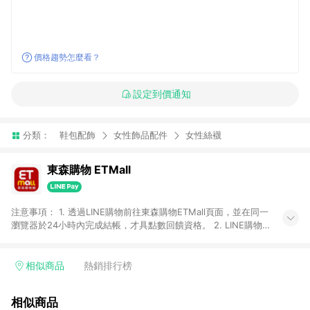
價格趨勢怎麼看？
設定到價通知
分類：
鞋包配飾
女性飾品配件
女性絲襪
東森購物 ETMall
注意事項： 1. 透過LINE購物前往東森購物ETMall頁面，並在同一
瀏覽器於24小時內完成結帳，才具點數回饋資格。 2. LINE購物
點數回饋僅限「東森購物ETMall」商品，購買不具返點類別的商
品，以及使用網連通會員、企業福委會員等身份結帳成立之訂
單，皆不在點數回饋範圍內。 3. 如購買以下類別商品，將無法獲
相似商品
熱銷排行榜
得點數回饋：旅遊/住宿券、餐票券、手錶、精品、珠寶、
APPLE、愛買、虛擬點數卡、悠遊卡、一卡通、icash愛金卡、環
相似商品
球嚴選、商城、專案商品、「草莓網」全館商品。 4. 如取消訂