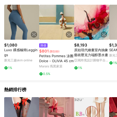
單、退貨、退款或購物中登出東森購物ETMall，將無法獲得點數
回饋。 5. 點數回饋會扣除所有折扣優惠後之最終發票金額計算，
實際回饋請依LINE購物通知為主。 6. 訂單如有使用東森購物
ETMall站內之折扣優惠(包含但不限於東森幣、樂透金、東森現金
券等)，不具點數回饋資格。詳細請依東森購物ETMall之結帳頁面
顯示為準。 7. LINE購物設有「單一商品最高回饋點數」機制(特
殊活動時開放「回饋無上限」)，以同一訂單中同一商品不論件數
計算，並依訂單成立時間當下LINE購物所設定的回饋機制為準。
8. LINE購物為購物資訊整合性平台，商品資料更新會有時間差，
$1,080
$8,193
$1,
降價
如顯示之商品規格、顏色、價位、贈品與東森購物ETMall銷售網
Luxo 裸感極簡Leggin
原始現代繪畫室內抽象
SEA
$801
(降$89)
頁不符，以銷售網頁標示為準。 9. 若有贈點爭議，請務必於訂單
gs
藝術壓克力端醇墨水畫
新光三
Petites Pommes 泳圈
日期+180天以內至LINE購物客服洽詢；若超過180天(含)以上進
新光三越skm online
亞洲跨境設計購物平台
Dolce - OLIVIA 45 cm
行申訴，恕無法贈點回饋。 10. 部分點數紅包僅限指定商品使
1
Pinkoi
Marais 瑪黑家居
用，或不適用於無回饋商品。各點數紅包之適用商品與使用條件
1%
1%
請依點數紅包頁面規則為準。
0.5%
熱銷排行榜