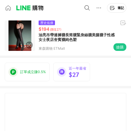
筆記
歷史低價
$194
(降$27)
油亮吊帶連褲襪長筒襪緊身絲襪美腿襪子性感
女士夜店舍賓襪純色塑
搶購
東森購物 ETMall
近一年最省
訂單成立賺0.5%
$27