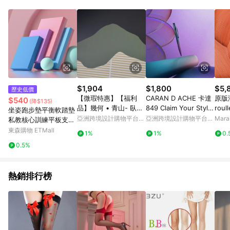
單、退貨、退款或購物中登出東森購物ETMall，將無法獲得點數
回饋。 5. 點數回饋會扣除所有折扣優惠後之最終發票金額計算，
實際回饋請依LINE購物通知為主。 6. 訂單如有使用東森購物
ETMall站內之折扣優惠(包含但不限於東森幣、樂透金、東森現金
券等)，不具點數回饋資格。詳細請依東森購物ETMall之結帳頁面
顯示為準。 7. LINE購物設有「單一商品最高回饋點數」機制(特
殊活動時開放「回饋無上限」)，以同一訂單中同一商品不論件數
計算，並依訂單成立時間當下LINE購物所設定的回饋機制為準。
8. LINE購物為購物資訊整合性平台，商品資料更新會有時間差，
$1,904
$1,800
$5,
歷史低價
如顯示之商品規格、顏色、價位、贈品與東森購物ETMall銷售網
【微瑕特惠】【福利
CARAN D ACHE 卡達
原版海
$540
(降$135)
頁不符，以銷售網頁標示為準。 9. 若有贈點爭議，請務必於訂單
品】幾何 • 青山- 臥室
849 Claim Your Style
roul
坐姿跑步墊平衡軟踏墊
日期+180天以內至LINE購物客服洽詢；若超過180天(含)以上進
掛畫/簡約風/北歐風
V - 紫海 免費刻字
銀色
亞洲跨境設計購物平台
亞洲跨境設計購物平台
Mar
私教核心訓練平板支撐
行申訴，恕無法贈點回饋。 10. 部分點數紅包僅限指定商品使
Pinkoi
Pinkoi
手肘墊練腹練腿坐墊
東森購物 ETMall
用，或不適用於無回饋商品。各點數紅包之適用商品與使用條件
1%
1%
0.
請依點數紅包頁面規則為準。
0.5%
熱銷排行榜