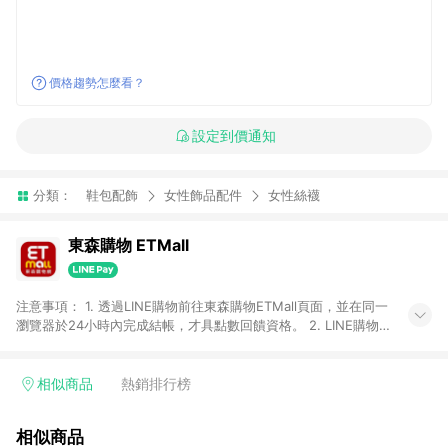
價格趨勢怎麼看？
設定到價通知
分類：
鞋包配飾
女性飾品配件
女性絲襪
東森購物 ETMall
注意事項： 1. 透過LINE購物前往東森購物ETMall頁面，並在同一
瀏覽器於24小時內完成結帳，才具點數回饋資格。 2. LINE購物
點數回饋僅限「東森購物ETMall」商品，購買不具返點類別的商
品，以及使用網連通會員、企業福委會員等身份結帳成立之訂
單，皆不在點數回饋範圍內。 3. 如購買以下類別商品，將無法獲
相似商品
熱銷排行榜
得點數回饋：旅遊/住宿券、餐票券、手錶、精品、珠寶、
APPLE、愛買、虛擬點數卡、悠遊卡、一卡通、icash愛金卡、環
相似商品
球嚴選、商城、專案商品、「草莓網」全館商品。 4. 如取消訂