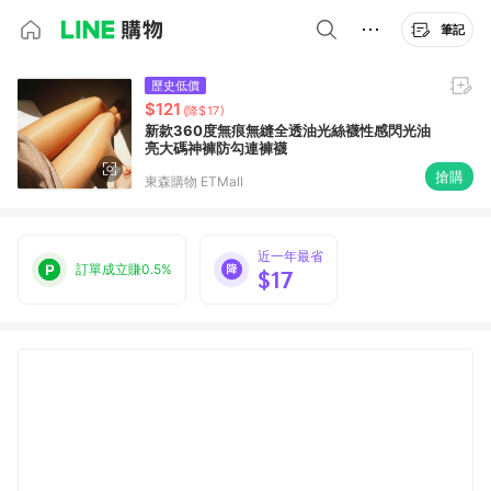
筆記
歷史低價
$121
(降$17)
新款360度無痕無縫全透油光絲襪性感閃光油
亮大碼神褲防勾連褲襪
搶購
東森購物 ETMall
近一年最省
訂單成立賺0.5%
$17