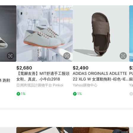
訂單成立時間當下LINE購物所設定的回饋機制為準。 8. LINE購物為購物資
，如顯示之商品規格、顏色、價位、贈品與東森購物ETMall銷售網頁不符，以
，請務必於訂單日期+180天以內至LINE購物客服洽詢；若超過180天(含)以上
部分點數紅包僅限指定商品使用，或不適用於無回饋商品。各點數紅包之適用商品與
$2,680
$2,490
$
【寬腳友善】MIT舒適手工饅頭
ADIDAS ORIGINALS ADILETTE
P
女鞋。真皮。小牛白2918
22 XLG W 女運動拖鞋-棕色-IE5
銀
 4 跑鞋
648
亞洲跨境設計購物平台 Pinkoi
Yahoo購物中心
Y
1%
1%