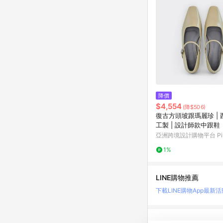
降價
$4,554
(降$506)
復古方頭坡跟瑪麗珍 |
工製 | 設計師款中跟鞋
亞洲跨境設計購物平台 Pin
1%
LINE購物推薦
下載LINE購物App
最新活