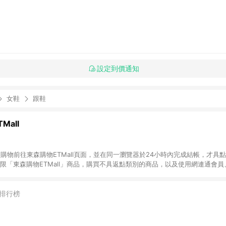
設定到價通知
女鞋
跟鞋
Mall
INE購物前往東森購物ETMall頁面，並在同一瀏覽器於24小時內完成結帳，才具
回饋僅限「東森購物ETMall」商品，購買不具返點類別的商品，以及使用網連通會
皆不在點數回饋範圍內。 3. 如購買以下類別商品，將無法獲得點數回饋：旅
APPLE、愛買、虛擬點數卡、悠遊卡、一卡通、icash愛金卡、環球嚴選、
4. 如取消訂單、退貨、退款或購物中登出東森購物ETMall，將無法獲得點數回饋
排行榜
之最終發票金額計算，實際回饋請依LINE購物通知為主。 6. 訂單如有使用東森購
限於東森幣、樂透金、東森現金券等)，不具點數回饋資格。詳細請依東森購物ET
INE購物設有「單一商品最高回饋點數」機制(特殊活動時開放「回饋無上限」)，