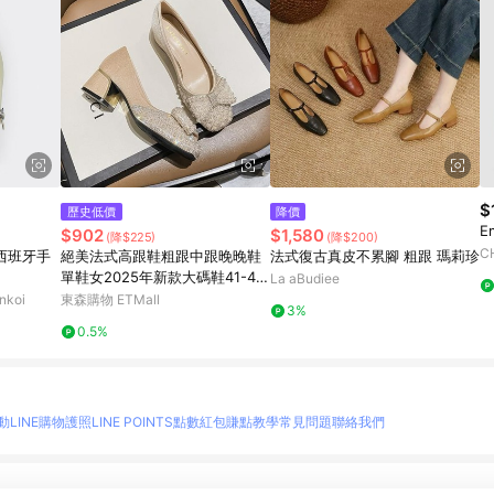
$
歷史低價
降價
E
$902
$1,580
(降$225)
(降$200)
C
 西班牙手
絕美法式高跟鞋粗跟中跟晚晚鞋
法式復古真皮不累腳 粗跟 瑪莉珍
單鞋女2025年新款大碼鞋41-43
La aBudiee
夏季
koi
東森購物 ETMall
3%
0.5%
動
LINE購物護照
LINE POINTS點數紅包
賺點教學
常見問題
聯絡我們