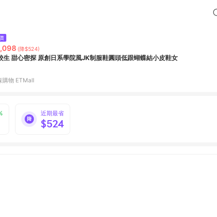
價
,098
(降$524)
校生 甜心密探 原創日系學院風JK制服鞋圓頭低跟蝴蝶結小皮鞋女
購物 ETMall
%
近期最省
$524