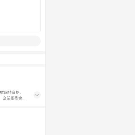
點數回饋資格。
員、企業福委會員
遊/住宿券、餐票
商城、專案商品、
。 5. 點數回
物ETMall站
Mall之結帳頁
以同一訂單中同一