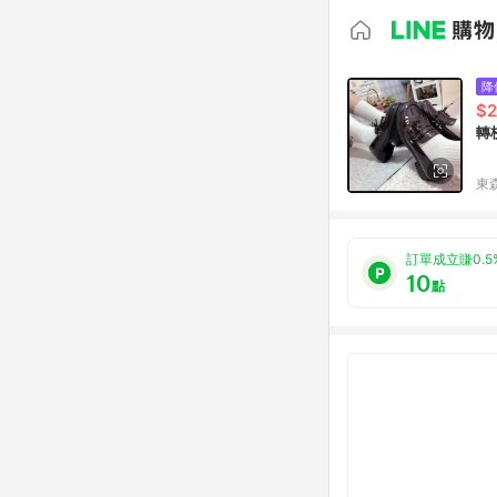
降
$2
轉
東森
訂單成立賺0.5
10
點