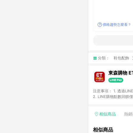
價格趨勢怎麼看？
分類：
鞋包配飾
東森購物 ET
注意事項： 1. 透過L
2. LINE購物點數
等身份結帳成立之訂單，
券、手錶、精品、珠寶、
「草莓網」全館商品。 
相似商品
熱銷
饋會扣除所有折扣優惠後
內之折扣優惠(包含但不
相似商品
面顯示為準。 7. L