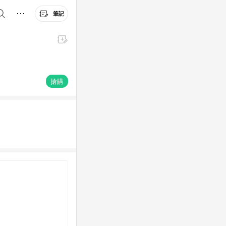
筆記
搶購