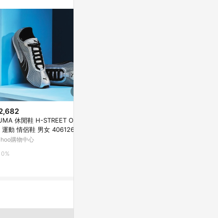
訊整合性平台，商
銷售網頁標示為
進行申訴，恕無法
使用條件請依點數
2,682
降價
歷史低價
UMA 休閒鞋 H-STREET OG
$4,353
$1,822
(降$768)
(降$9
 運動 情侶鞋 男女 40612605
金銀兩色 休閒舒適德訓鞋 手工製
ins超火厚
ahoo購物中心
秋系帶松糕鞋
亞洲跨境設計購物平台 Pinkoi
鞋
東森購物 ETMa
0%
1%
0.5%