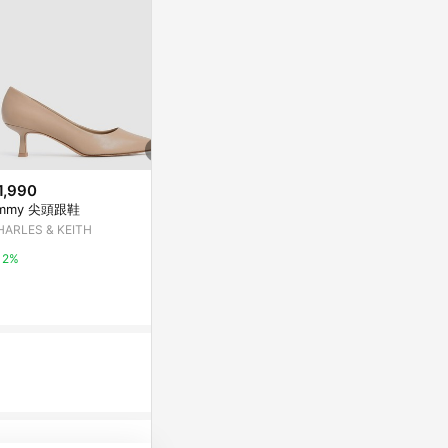
1,990
歷史低價
降價
mmy 尖頭跟鞋
$1,374
$2,980
(降$916)
(降$
HARLES & KEITH
(限時⬊3折)GREEN PINE時尚飾
Clarks 都會女伶
釦全真皮透氣粗跟鞋 黑色 (0085
女款甜心蝴蝶
2%
7558)
色) CLF8000
GREEN PINE
Clarks官方購
3%
15%