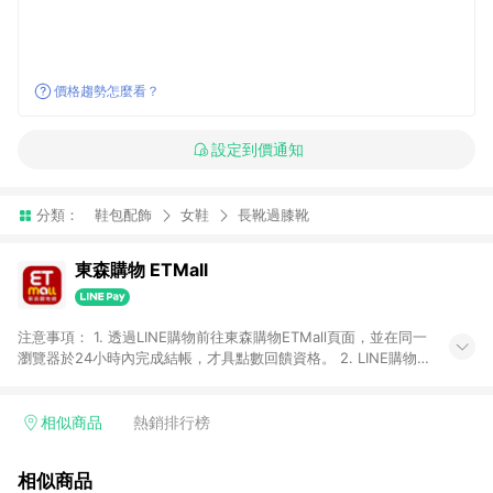
價格趨勢怎麼看？
設定到價通知
分類：
鞋包配飾
女鞋
長靴過膝靴
東森購物 ETMall
注意事項： 1. 透過LINE購物前往東森購物ETMall頁面，並在同一
瀏覽器於24小時內完成結帳，才具點數回饋資格。 2. LINE購物
點數回饋僅限「東森購物ETMall」商品，購買不具返點類別的商
品，以及使用網連通會員、企業福委會員等身份結帳成立之訂
單，皆不在點數回饋範圍內。 3. 如購買以下類別商品，將無法獲
相似商品
熱銷排行榜
得點數回饋：旅遊/住宿券、餐票券、手錶、精品、珠寶、
APPLE、愛買、虛擬點數卡、悠遊卡、一卡通、icash愛金卡、環
相似商品
球嚴選、商城、專案商品、「草莓網」全館商品。 4. 如取消訂