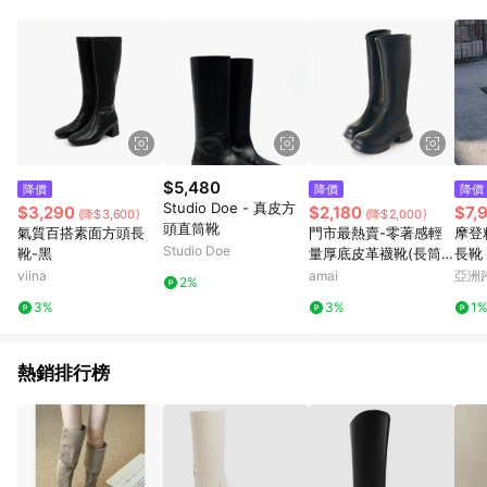
單、退貨、退款或購物中登出東森購物ETMall，將無法獲得點數
回饋。 5. 點數回饋會扣除所有折扣優惠後之最終發票金額計算，
實際回饋請依LINE購物通知為主。 6. 訂單如有使用東森購物
ETMall站內之折扣優惠(包含但不限於東森幣、樂透金、東森現金
券等)，不具點數回饋資格。詳細請依東森購物ETMall之結帳頁面
顯示為準。 7. LINE購物設有「單一商品最高回饋點數」機制(特
殊活動時開放「回饋無上限」)，以同一訂單中同一商品不論件數
計算，並依訂單成立時間當下LINE購物所設定的回饋機制為準。
8. LINE購物為購物資訊整合性平台，商品資料更新會有時間差，
$5,480
降價
降價
降價
如顯示之商品規格、顏色、價位、贈品與東森購物ETMall銷售網
Studio Doe - 真皮方
$3,290
$2,180
$7,
(降$3,600)
(降$2,000)
頁不符，以銷售網頁標示為準。 9. 若有贈點爭議，請務必於訂單
頭直筒靴
氣質百搭素面方頭長
門市最熱賣-零著感輕
摩登
日期+180天以內至LINE購物客服洽詢；若超過180天(含)以上進
Studio Doe
靴-黑
量厚底皮革襪靴(長筒)
長靴
行申訴，恕無法贈點回饋。 10. 部分點數紅包僅限指定商品使
黑 LL-2320BK
viina
amai
亞洲
用，或不適用於無回饋商品。各點數紅包之適用商品與使用條件
2%
Pinko
請依點數紅包頁面規則為準。
3%
3%
1
熱銷排行榜