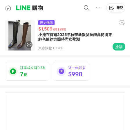
筆記
歷史低價
$1,509
(降$998)
小池在首爾2025年秋季新款側拉鏈高筒街穿
純色簡約方跟時尚女靴潮
搶購
東森購物 ETMall
訂單成立賺0.5%
近一年最省
7
$998
點