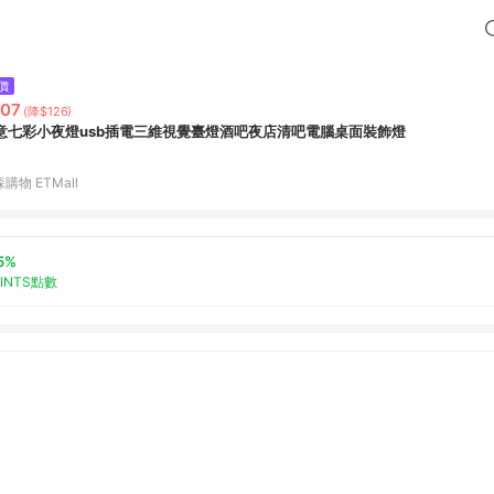
價
07
(降$126)
意七彩小夜燈usb插電三維視覺臺燈酒吧夜店清吧電腦桌面裝飾燈
購物 ETMall
5%
OINTS點數