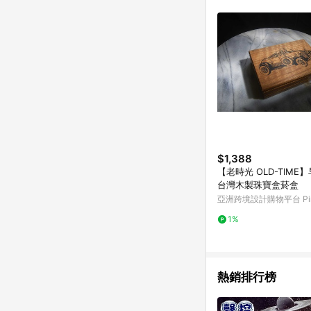
商品不論件數計算，並依
品資料更新會有時間差
準。 9. 若有贈點爭議
贈點回饋。 10. 
紅包頁面規則為準。
$1,388
【老時光 OLD-TIME
台灣木製珠寶盒菸盒
亞洲跨境設計購物平台 Pin
1%
熱銷排行榜