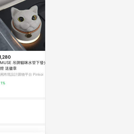
1,280
$99
降價
MUSE 吊牌貓咪水管下發光水
太星電工的智能聲控燈座 WD613
$628
(降$3,3
泥燈 送徽章
Yahoo購物中心
金屬單吊燈 A4
洲跨境設計購物平台 Pinkoi
YP燈飾
1%
1%
5%