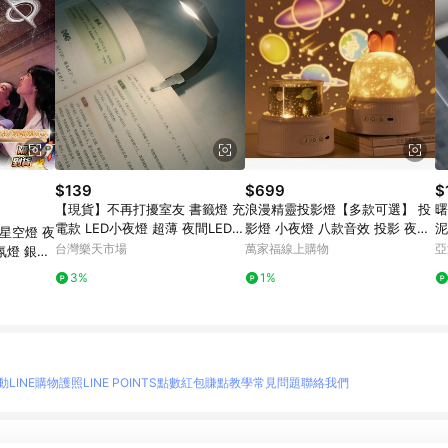
$139
$699
$
【現貨】不再打擾室友 書籤燈 充
浪漫精靈投影燈【多款可選】 投
曙
電款 LED小夜燈 超薄 夜間LED
影燈 小夜燈 八款音效 投影 夜燈
星空燈 夜
便攜式 便籤燈 夾書燈 讀書燈 交
禮物 交換禮物 宇宙星空 戀人 生
台灣樂天市場
萬家福線上購物
亞
氛燈 銀河
換禮物｜領券最高折$220
日派對 海洋世界
物 車載星
3%
1%
動
LINE購物護照
LINE POINTS點數紅包
賺點教學
常見問題
聯絡我們