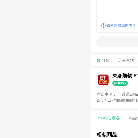
價格趨勢怎麼看？
分類：
居家生活
東森購物 ET
注意事項： 1. 透過L
2. LINE購物點數
等身份結帳成立之訂單，
券、手錶、精品、珠寶、
「草莓網」全館商品。 
相似商品
熱銷
饋會扣除所有折扣優惠後
內之折扣優惠(包含但不
相似商品
面顯示為準。 7. L