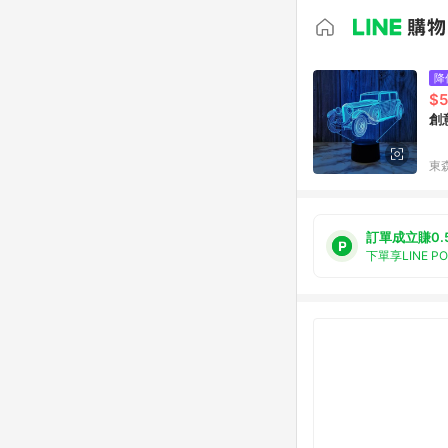
降
$5
創
東森
訂單成立賺0.
下單享LINE P