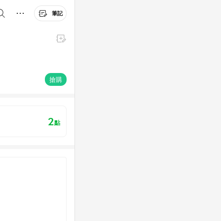
筆記
搶購
2
點