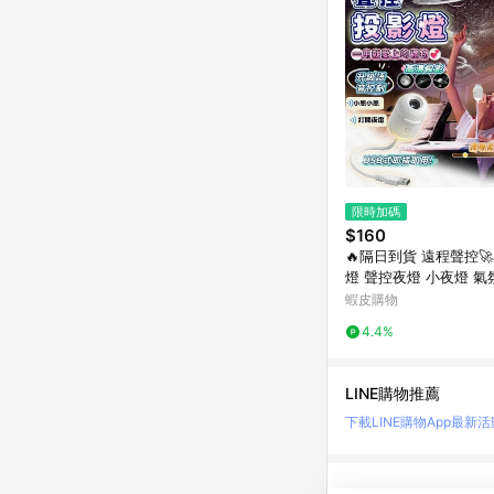
限時加碼
$160
🔥隔日到貨 遠程聲控
燈 聲控夜燈 小夜燈 氣
投影燈 星空投影燈 禮
蝦皮購物
空燈
4.4%
LINE購物推薦
下載LINE購物App
最新活