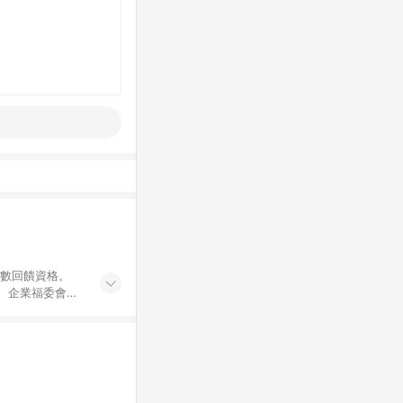
點數回饋資格。
員、企業福委會員
遊/住宿券、餐票
商城、專案商品、
。 5. 點數回
物ETMall站
Mall之結帳頁
以同一訂單中同一