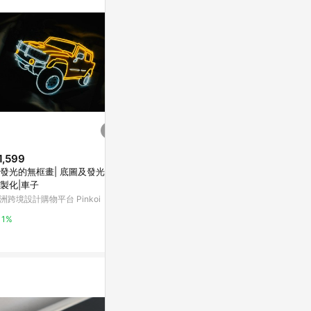
訊整合性平台，商
銷售網頁標示為
進行申訴，恕無法
使用條件請依點數
1,599
$599
$1,880
發光的無框畫| 底圖及發光燈線
【Simple Zone】比利時鑰匙圈
【客製化雷射
製化|車子
Metalmorphose 霧黑跑車
ED手
洲跨境設計購物平台 Pinkoi
京站i購物Qonline
亞洲跨境設計購物
1%
3%
1%