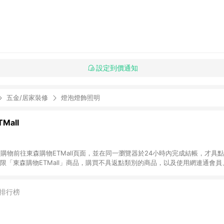
設定到價通知
五金/居家裝修
燈泡燈飾照明
Mall
INE購物前往東森購物ETMall頁面，並在同一瀏覽器於24小時內完成結帳，才具
回饋僅限「東森購物ETMall」商品，購買不具返點類別的商品，以及使用網連通會
皆不在點數回饋範圍內。 3. 如購買以下類別商品，將無法獲得點數回饋：旅
APPLE、愛買、虛擬點數卡、悠遊卡、一卡通、icash愛金卡、環球嚴選、
4. 如取消訂單、退貨、退款或購物中登出東森購物ETMall，將無法獲得點數回饋
排行榜
之最終發票金額計算，實際回饋請依LINE購物通知為主。 6. 訂單如有使用東森購
限於東森幣、樂透金、東森現金券等)，不具點數回饋資格。詳細請依東森購物ET
INE購物設有「單一商品最高回饋點數」機制(特殊活動時開放「回饋無上限」)，