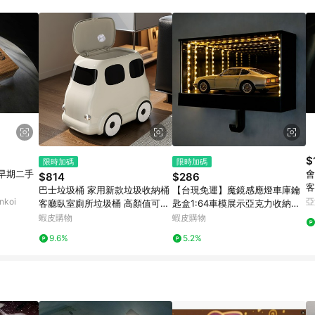
訂單成立時間當下LINE購物所設定的回饋機制為準。 8. LINE購物為購物資
，如顯示之商品規格、顏色、價位、贈品與東森購物ETMall銷售網頁不符，以
，請務必於訂單日期+180天以內至LINE購物客服洽詢；若超過180天(含)以上
部分點數紅包僅限指定商品使用，或不適用於無回饋商品。各點數紅包之適用商品與
$
限時加碼
限時加碼
】早期二手
會
$814
$286
客
巴士垃圾桶 家用新款垃圾收納桶
【台現免運】魔鏡感應燈車庫鑰
koi
亞
客廳臥室廁所垃圾桶 高顏值可移
匙盒1:64車模展示亞克力收納盒
動垃圾收納桶 療癒小巴士垃圾桶
停車位男女燈光 多美車庫 停車場
蝦皮購物
蝦皮購物
按壓彈蓋 可愛收納桶 客廳
場景 透明展示盒 玩具車收納
9.6%
5.2%