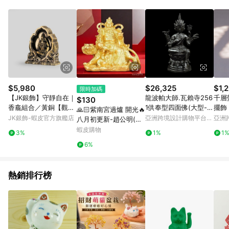
單、退貨、退款或購物中登出東森購物ETMall，將無法獲得點數
回饋。 5. 點數回饋會扣除所有折扣優惠後之最終發票金額計算，
實際回饋請依LINE購物通知為主。 6. 訂單如有使用東森購物
ETMall站內之折扣優惠(包含但不限於東森幣、樂透金、東森現金
券等)，不具點數回饋資格。詳細請依東森購物ETMall之結帳頁面
顯示為準。 7. LINE購物設有「單一商品最高回饋點數」機制(特
殊活動時開放「回饋無上限」)，以同一訂單中同一商品不論件數
計算，並依訂單成立時間當下LINE購物所設定的回饋機制為準。
8. LINE購物為購物資訊整合性平台，商品資料更新會有時間差，
$5,980
$26,325
$1,
限時加碼
如顯示之商品規格、顏色、價位、贈品與東森購物ETMall銷售網
【JK銀飾】守靜自在｜
龍波帕大師.瓦賴寺256
千層
$130
頁不符，以銷售網頁標示為準。 9. 若有贈點爭議，請務必於訂單
香龕組合／黃銅【觀
1供奉型四面佛(大型-高
擺飾
🙏🏻紫南宮過爐 開光🔥
日期+180天以內至LINE購物客服洽詢；若超過180天(含)以上進
音、菩薩、佛龕、臥
31公分)
狸
JK銀飾-蝦皮官方旗艦店
亞洲跨境設計購物平台
亞洲
八月初更新-趙公明(趙
行申訴，恕無法贈點回饋。 10. 部分點數紅包僅限指定商品使
香】
Pinkoi
Pinko
元帥)財神爺家用玄關
蝦皮購物
用，或不適用於無回饋商品。各點數紅包之適用商品與使用條件
3%
1%
1
家居辦公室喬遷開業供
請依點數紅包頁面規則為準。
6%
奉擺件 KA5Q
熱銷排行榜