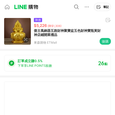
筆記
降價
$5,226
(降$1,306)
復古風銅器五路財神聚寶盆五色財神寶瓶黃財
神店鋪開業禮品
搶購
東森購物 ETMall
訂單成立賺0.5%
26
點
下單享LINE POINTS點數