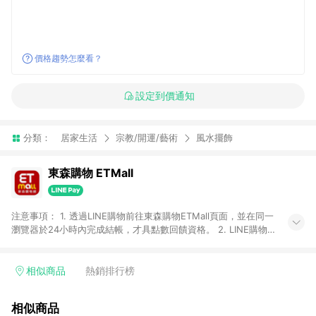
價格趨勢怎麼看？
設定到價通知
分類：
居家生活
宗教/開運/藝術
風水擺飾
東森購物 ETMall
注意事項： 1. 透過LINE購物前往東森購物ETMall頁面，並在同一
瀏覽器於24小時內完成結帳，才具點數回饋資格。 2. LINE購物
點數回饋僅限「東森購物ETMall」商品，購買不具返點類別的商
品，以及使用網連通會員、企業福委會員等身份結帳成立之訂
單，皆不在點數回饋範圍內。 3. 如購買以下類別商品，將無法獲
相似商品
熱銷排行榜
得點數回饋：旅遊/住宿券、餐票券、手錶、精品、珠寶、
APPLE、愛買、虛擬點數卡、悠遊卡、一卡通、icash愛金卡、環
相似商品
球嚴選、商城、專案商品、「草莓網」全館商品。 4. 如取消訂