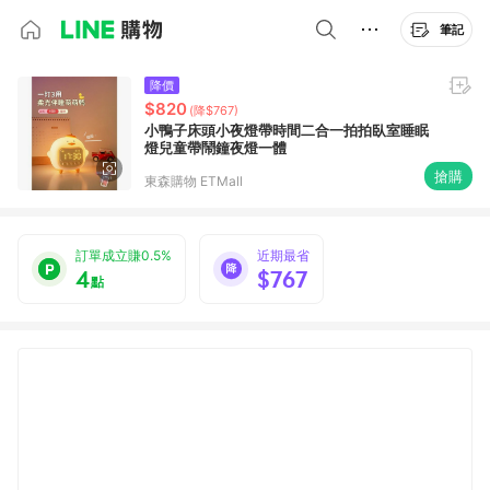
筆記
降價
$820
(降$767)
小鴨子床頭小夜燈帶時間二合一拍拍臥室睡眠
燈兒童帶鬧鐘夜燈一體
搶購
東森購物 ETMall
訂單成立賺0.5%
近期最省
4
$767
點