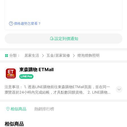
價格趨勢怎麼看？
設定到價通知
分類：
居家生活
五金/居家裝修
燈泡燈飾照明
東森購物 ETMall
注意事項： 1. 透過LINE購物前往東森購物ETMall頁面，並在同一
瀏覽器於24小時內完成結帳，才具點數回饋資格。 2. LINE購物
點數回饋僅限「東森購物ETMall」商品，購買不具返點類別的商
品，以及使用網連通會員、企業福委會員等身份結帳成立之訂
單，皆不在點數回饋範圍內。 3. 如購買以下類別商品，將無法獲
相似商品
熱銷排行榜
得點數回饋：旅遊/住宿券、餐票券、手錶、精品、珠寶、
APPLE、愛買、虛擬點數卡、悠遊卡、一卡通、icash愛金卡、環
相似商品
球嚴選、商城、專案商品、「草莓網」全館商品。 4. 如取消訂