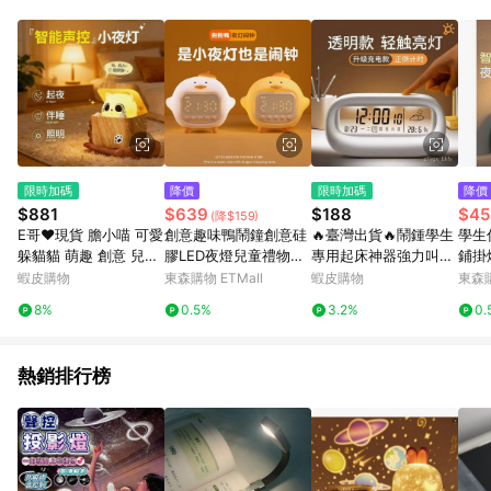
單、退貨、退款或購物中登出東森購物ETMall，將無法獲得點數
回饋。 5. 點數回饋會扣除所有折扣優惠後之最終發票金額計算，
實際回饋請依LINE購物通知為主。 6. 訂單如有使用東森購物
ETMall站內之折扣優惠(包含但不限於東森幣、樂透金、東森現金
券等)，不具點數回饋資格。詳細請依東森購物ETMall之結帳頁面
顯示為準。 7. LINE購物設有「單一商品最高回饋點數」機制(特
殊活動時開放「回饋無上限」)，以同一訂單中同一商品不論件數
計算，並依訂單成立時間當下LINE購物所設定的回饋機制為準。
8. LINE購物為購物資訊整合性平台，商品資料更新會有時間差，
限時加碼
降價
限時加碼
降價
如顯示之商品規格、顏色、價位、贈品與東森購物ETMall銷售網
$881
$639
$188
$45
(降$159)
頁不符，以銷售網頁標示為準。 9. 若有贈點爭議，請務必於訂單
E哥❤現貨 膽小喵 可愛
創意趣味鴨鬧鐘創意硅
🔥臺灣出貨🔥鬧鍾學生
學生
日期+180天以內至LINE購物客服洽詢；若超過180天(含)以上進
躲貓貓 萌趣 創意 兒童
膠LED夜燈兒童禮物US
專用起床神器強力叫醒
鋪掛
行申訴，恕無法贈點回饋。 10. 部分點數紅包僅限指定商品使
哈吉米 小夜燈 起夜伴
B充電掃碼小程序時鐘
兒童男女孩計時電子時
簾內
蝦皮購物
東森購物 ETMall
蝦皮購物
東森購
用，或不適用於無回饋商品。各點數紅包之適用商品與使用條件
睡燈 生日禮物 預售
燈
鍾錶宿捨桌麵靜音時鐘
請依點數紅包頁面規則為準。
8%
0.5%
3.2%
0.
鬧鈴 智慧鬧鐘 貪睡鐘
熱銷排行榜