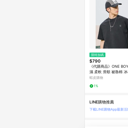
限時加碼
$790
《代購商品》ONE BOY
濕 柔軟 滑順 祕魯棉 
蝦皮購物
1%
LINE購物推薦
下載LINE購物App
最新活