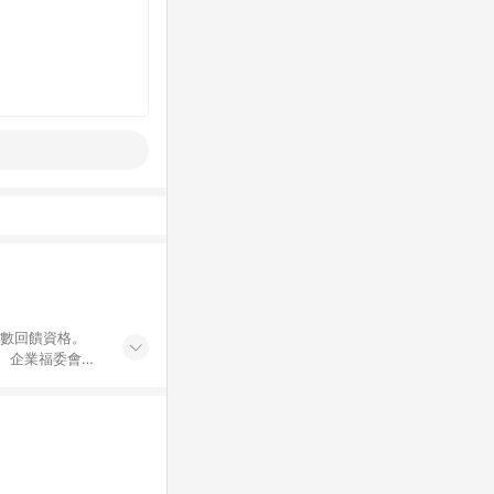
點數回饋資格。
員、企業福委會員
遊/住宿券、餐票
商城、專案商品、
。 5. 點數回
物ETMall站
Mall之結帳頁
以同一訂單中同一