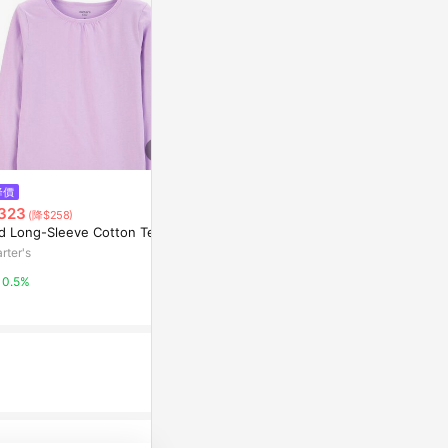
$780
降價
降價
珠光棉圓領TE
323
$1,454
(降$258)
(降$363)
亞洲跨境設計購物
id Long-Sleeve Cotton Tee
來福葉店態度星短袖T恤tee美式
寬松街頭西海岸小領厚非潮牌逆
rter's
1%
潮流
東森購物 ETMall
0.5%
0.5%