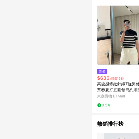
商品不論件數計算，並依
品資料更新會有時間差
準。 9. 若有贈點爭議
贈點回饋。 10. 
紅包頁面規則為準。
降價
$636
(降$158)
高級感條紋針織T恤男
眾春夏打底圓領簡約潮
袖
東森購物 ETMall
0.5%
熱銷排行榜