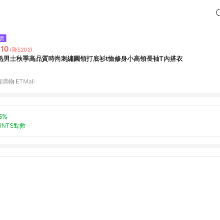
價
10
(降$202)
熟男士秋季高品質時尚刺繡圓領打底衫t恤修身小高領長袖T內搭衣
購物 ETMall
5%
OINTS點數