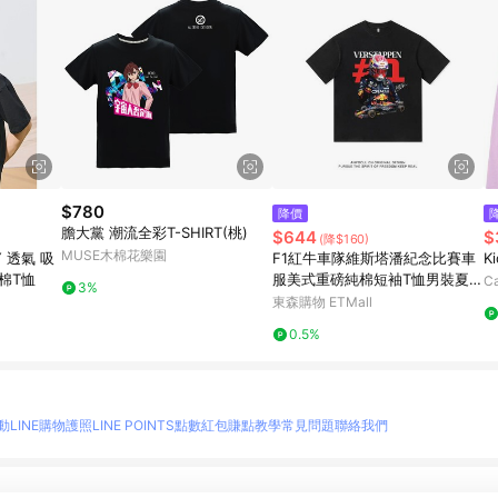
$780
降價
膽大黨 潮流全彩T-SHIRT(桃)
$644
$
(降$160)
MUSE木棉花樂園
 透氣 吸
F1紅牛車隊維斯塔潘紀念比賽車
K
冰棉T恤
服美式重磅純棉短袖T恤男裝夏寬
Ca
3%
松
東森購物 ETMall
0.5%
動
LINE購物護照
LINE POINTS點數紅包
賺點教學
常見問題
聯絡我們