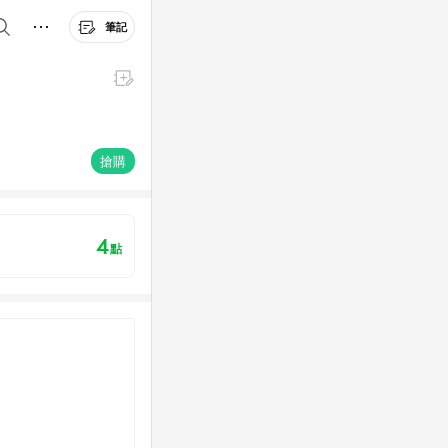
筆記
搶購
4
點