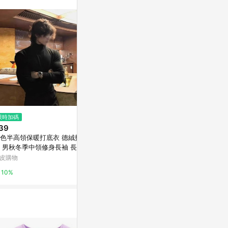
訊整合性平台，商
銷售網頁標示為
進行申訴，恕無法
使用條件請依點數
限時加碼
限時加碼
降價
39
$150
$828
(降$207
色半高領保暖打底衣 德絨打底
韓星同款無框眼鏡 造型眼鏡 男生
輕熟男生半拉
 男秋冬季中領修身長袖 長袖t
眼鏡 老錢風 張員瑛 KARINA IVE
o衫秋季韓版
內搭衛衣 素色打底內搭
同款 李瑞 申留真 禮志 Y2K 208
袖
皮購物
蝦皮購物
東森購物 ETMa
10%
4%
0.5%