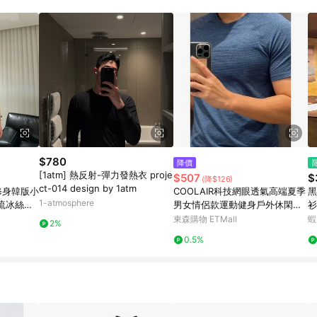
訂單成立時間當下LINE購物所設定的回饋機制為準。 8. LINE購物為購物資
，如顯示之商品規格、顏色、價位、贈品與東森購物ETMall銷售網頁不符，以
，請務必於訂單日期+180天以內至LINE購物客服洽詢；若超過180天(含)以上
部分點數紅包僅限指定商品使用，或不適用於無回饋商品。各點數紅包之適用商品與
$780
降價
[1atm] 熱反射-彈力發熱衣 proje
$507
$
(降$126)
ct-014 design by 1atm
修身韓版小
COOLAIR科技網眼透氣高端夏季
黑
1-atmosphere
流冰絲短
男女情侶款運動健身戶外休閑短
衫
袖T恤
恤
東森購物 ETMall
蝦
2%
0.5%