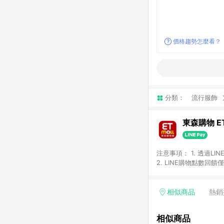
價格趨勢怎麼看？
分類：
流行服飾
東森購物 ET
注意事項： 1. 透過L
2. LINE購物點數
等身份結帳成立之訂單，
券、手錶、精品、珠寶、
「草莓網」全館商品。 
相似商品
熱銷
饋會扣除所有折扣優惠後
內之折扣優惠(包含但不
相似商品
面顯示為準。 7. L