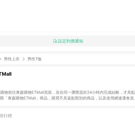
設定到價通知
男性上衣
男性T恤
Mall
INE購物前往東森購物ETMall頁面，並在同一瀏覽器於24小時內完成結帳，才具
回饋僅限「東森購物ETMall」商品，購買不具返點類別的商品，以及使用網連通會
皆不在點數回饋範圍內。 3. 如購買以下類別商品，將無法獲得點數回饋：旅
APPLE、愛買、虛擬點數卡、悠遊卡、一卡通、icash愛金卡、環球嚴選、
4. 如取消訂單、退貨、退款或購物中登出東森購物ETMall，將無法獲得點數回饋
排行榜
之最終發票金額計算，實際回饋請依LINE購物通知為主。 6. 訂單如有使用東森購
限於東森幣、樂透金、東森現金券等)，不具點數回饋資格。詳細請依東森購物ET
INE購物設有「單一商品最高回饋點數」機制(特殊活動時開放「回饋無上限」)，