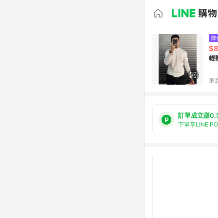
降
$8
輕
東森
訂單成立賺0.
下單享LINE P