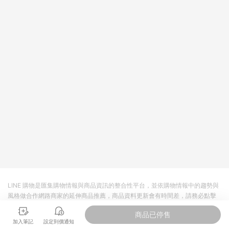
選，品牌在1976年便成立了品質控制實驗室，專門用於材料測
試，研發適合不同戶外環境、滿足各類需求的材質及面料；並且
每一件產品都需要經過嚴格的運動員實地測試、精進設計，至
今，The North Face代表著的不僅只是優良的裝備，更是人們走
出戶外或是從事惡劣苛刻的戶外探險時的最佳夥伴。 憑藉對戶外
運動的熱愛和極致的探索精神，The North Face不斷追求設計與
性能的極限，透過不斷的科技創新，提供更舒適安全的戶外裝
備，讓每一位生命中充滿理想、熱血的探險家與戶外愛好者，盡
情的挑戰自我的極限；歷經跨越五十年的傳承發展，The North
Face探索故事仍在續寫。
LINE 購物是匯集購物情報與商品資訊的整合性平台，並依購物情報中的趨勢與
風格做合作網路商家的延伸商品推薦，商品資料更新會有時間差，請務必點擊
商品至各合作網路商家，確認現售價與購物條件，一切資訊以合作廠商網頁為
商品已停售
準。
加入筆記
設定到價通知