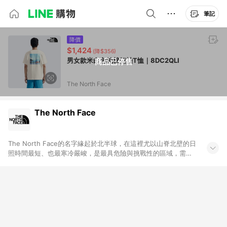
筆記
降價
$1,424
(降$356)
男女款米白色純棉短袖T恤｜8DC2QLI
商品已停售
The North Face
The North Face
The North Face的名字緣起於北半球，在這裡尤以山脊北壁的日
照時間最短、也最寒冷嚴峻，是最具危險與挑戰性的區域，需要
較好的技巧與絕佳的裝備來克服，而真正的登山愛好者總能無所
畏懼、迎難而上，這正是品牌被命名為The North Face的原因，
“探索永不停止Never Stop Exploring”也成為品牌永恆的精神口
號。 The North Face自1966年由兩位熱愛登山的年輕登山者在
美西舊金山創立至今50年，始終以最先進的技術投入設計，生產
專業戶外服飾與配備。在全球市場上，The North Face永遠都是
成功登頂者、世界性探險隊、極限運動選手、極地探險家的首