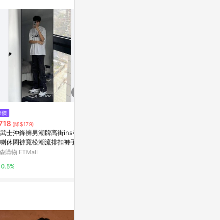
訊整合性平台，商
銷售網頁標示為
進行申訴，恕無法
使用條件請依點數
降價
降價
限時加碼
718
$275
$240
(降$179)
(降$68)
武士沖鋒褲男潮牌高街ins春秋
秋季格子襯衫男長袖韓版潮流寬
8563 名支持
喇休閑褲寬松潮流排扣褲子男
松休閑情侶襯衣內搭款帥氣百搭
街頭短袖t恤女
外套
潮牌字母印花
森購物 ETMall
東森購物 ETMall
蝦皮購物
0.5%
0.5%
3.6%