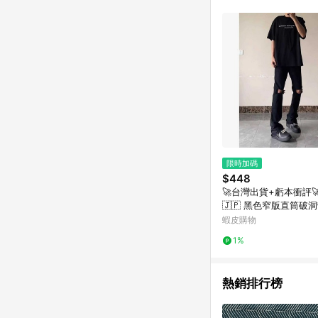
商品不論件數計算，並依
品資料更新會有時間差
準。 9. 若有贈點爭議
贈點回饋。 10. 
紅包頁面規則為準。
限時加碼
$448
🚀台灣出貨+虧本衝評
🇯🇵 黑色窄版直筒破
褲男cleanfit美式修
蝦皮購物
夏薄款
1%
熱銷排行榜