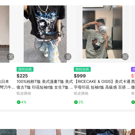
訂單成立時間當下LINE購物所設定的回饋機制為準。 8. LINE購物為購物資
，如顯示之商品規格、顏色、價位、贈品與東森購物ETMall銷售網頁不符，以
，請務必於訂單日期+180天以內至LINE購物客服洽詢；若超過180天(含)以上
部分點數紅包僅限指定商品使用，或不適用於無回饋商品。各點數紅包之適用商品與
限時加碼
限時加碼
$225
$999
$
日本
100%純棉T恤 美式漫畫T恤 美式
【RICECAKE & OISIS】美式卡通
黑
洞彎刀牛仔
復古T恤 印花短袖t恤 女生T恤 男
字母印花 短袖t恤 高級感 百搭 o
微
身微喇叭褲子
ins寬鬆T恤 中性風 亞比視覺系上
versize 上衣 女
款
蝦皮購物
蝦皮購物
東
衣
4%
2%