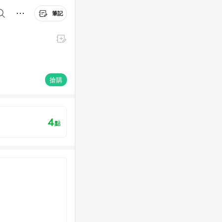
筆記
搶購
4
點