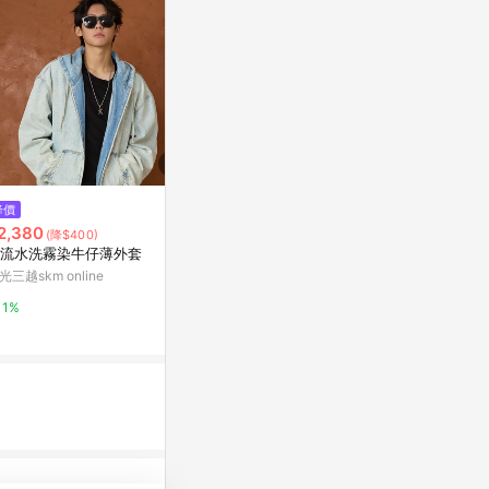
降價
降價
降價
2,380
$1,002
$902
(降$400)
(降$250)
(降$386
流水洗霧染牛仔薄外套
牛仔褲男2026新款春秋季直筒寬
黑色牛仔褲男
松大碼中年爸爸男士彈力休閑長
筒褲2026
光三越skm online
褲子
子男
東森購物 ETMall
東森購物 ETMa
1%
0.5%
0.5%