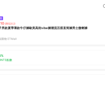
價
10
(降$202)
子男款夏季薄款牛仔褲歐美高街vibe褲潮流百搭直筒褲男士微喇褲
購物 ETMall
5%
OINTS點數