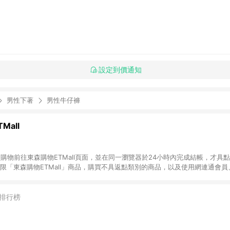
設定到價通知
男性下著
男性牛仔褲
Mall
INE購物前往東森購物ETMall頁面，並在同一瀏覽器於24小時內完成結帳，才具
回饋僅限「東森購物ETMall」商品，購買不具返點類別的商品，以及使用網連通會
皆不在點數回饋範圍內。 3. 如購買以下類別商品，將無法獲得點數回饋：旅
APPLE、愛買、虛擬點數卡、悠遊卡、一卡通、icash愛金卡、環球嚴選、
4. 如取消訂單、退貨、退款或購物中登出東森購物ETMall，將無法獲得點數回饋
排行榜
之最終發票金額計算，實際回饋請依LINE購物通知為主。 6. 訂單如有使用東森購
限於東森幣、樂透金、東森現金券等)，不具點數回饋資格。詳細請依東森購物ET
INE購物設有「單一商品最高回饋點數」機制(特殊活動時開放「回饋無上限」)，