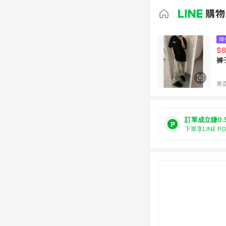
降
$8
褲
東森
訂單成立賺0.
下單享LINE P