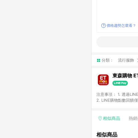
價格趨勢怎麼看？
分類：
流行服飾
東森購物 ET
注意事項： 1. 透過L
2. LINE購物點數
等身份結帳成立之訂單，
券、手錶、精品、珠寶、
「草莓網」全館商品。 
相似商品
熱銷
饋會扣除所有折扣優惠後
內之折扣優惠(包含但不
相似商品
面顯示為準。 7. L