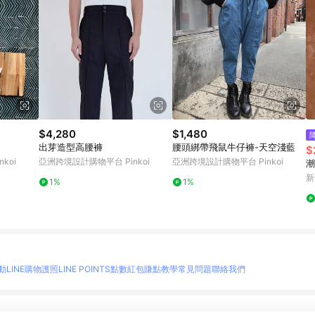
$4,280
$1,480
出芽造型高腰褲
腰頭綁帶飛鼠牛仔褲-天空淺藍
$
koi
亞洲跨境設計購物平台 Pinkoi
亞洲跨境設計購物平台 Pinkoi
潮
新
1%
1%
動
LINE購物護照
LINE POINTS點數紅包
賺點教學
常見問題
聯絡我們