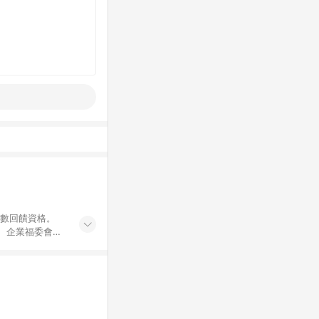
點數回饋資格。
員、企業福委會員
遊/住宿券、餐票
商城、專案商品、
。 5. 點數回
物ETMall站
Mall之結帳頁
以同一訂單中同一