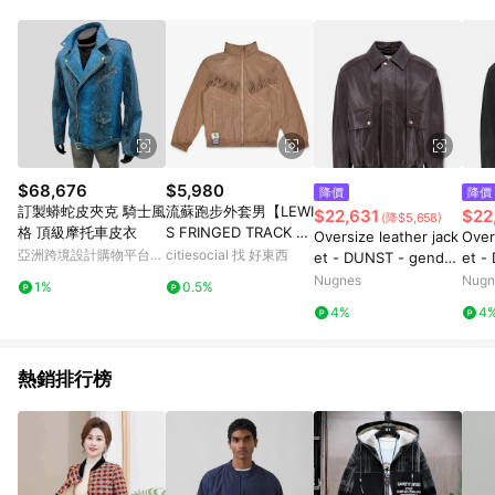
單、退貨、退款或購物中登出東森購物ETMall，將無法獲得點數
回饋。 5. 點數回饋會扣除所有折扣優惠後之最終發票金額計算，
實際回饋請依LINE購物通知為主。 6. 訂單如有使用東森購物
ETMall站內之折扣優惠(包含但不限於東森幣、樂透金、東森現金
券等)，不具點數回饋資格。詳細請依東森購物ETMall之結帳頁面
顯示為準。 7. LINE購物設有「單一商品最高回饋點數」機制(特
殊活動時開放「回饋無上限」)，以同一訂單中同一商品不論件數
計算，並依訂單成立時間當下LINE購物所設定的回饋機制為準。
8. LINE購物為購物資訊整合性平台，商品資料更新會有時間差，
$68,676
$5,980
降價
降價
如顯示之商品規格、顏色、價位、贈品與東森購物ETMall銷售網
訂製蟒蛇皮夾克 騎士風
流蘇跑步外套男【LEWI
$22,631
$22
(降$5,658)
頁不符，以銷售網頁標示為準。 9. 若有贈點爭議，請務必於訂單
格 頂級摩托車皮衣
S FRINGED TRACK JA
Oversize leather jack
Over
日期+180天以內至LINE購物客服洽詢；若超過180天(含)以上進
CKET】 [MERCY MER
亞洲跨境設計購物平台
citiesocial 找 好東西
et - DUNST - gender
et -
行申訴，恕無法贈點回饋。 10. 部分點數紅包僅限指定商品使
CY ME] [M]
Pinkoi
_Man
_Ma
Nugnes
Nugn
用，或不適用於無回饋商品。各點數紅包之適用商品與使用條件
1%
0.5%
請依點數紅包頁面規則為準。
4%
4
熱銷排行榜