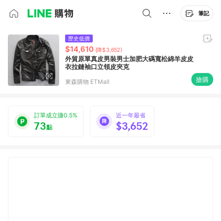
筆記
歷史低價
$14,610
(降$3,652)
外貿原單真皮男裝男士加肥大碼寬松綿羊皮皮
衣拉鏈袖口立領皮夾克
搶購
東森購物 ETMall
訂單成立賺0.5%
近一年最省
73
$3,652
點