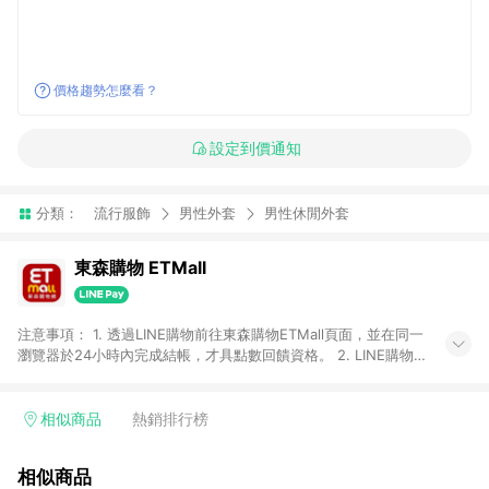
價格趨勢怎麼看？
設定到價通知
分類：
流行服飾
男性外套
男性休閒外套
東森購物 ETMall
注意事項： 1. 透過LINE購物前往東森購物ETMall頁面，並在同一
瀏覽器於24小時內完成結帳，才具點數回饋資格。 2. LINE購物
點數回饋僅限「東森購物ETMall」商品，購買不具返點類別的商
品，以及使用網連通會員、企業福委會員等身份結帳成立之訂
單，皆不在點數回饋範圍內。 3. 如購買以下類別商品，將無法獲
相似商品
熱銷排行榜
得點數回饋：旅遊/住宿券、餐票券、手錶、精品、珠寶、
APPLE、愛買、虛擬點數卡、悠遊卡、一卡通、icash愛金卡、環
相似商品
球嚴選、商城、專案商品、「草莓網」全館商品。 4. 如取消訂